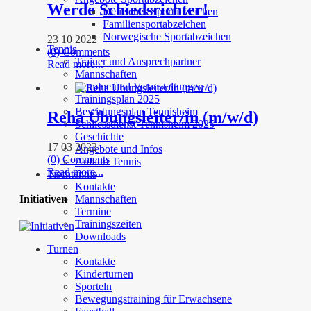
Werde Schiedsrichter!
Deutsches Sportabzeichen
Familiensportabzeichen
Norwegische Sportabzeichen
23 10 2022
Tennis
(0) Comments
Trainer und Ansprechpartner
Read more...
Mannschaften
Termine und Veranstaltungen
Trainingsplan 2025
Bewirtungsplan Tennisheim
Reha Übungsleiter/in (m/w/d)
Schliessdienst Tennisheim 2025
Geschichte
17 03 2022
Angebote und Infos
(0) Comments
Anfahrt Tennis
Read more...
Tischtennis
Kontakte
Initiativen
Mannschaften
Termine
Trainingszeiten
Downloads
Turnen
Kontakte
Kinderturnen
Sporteln
Bewegungstraining für Erwachsene