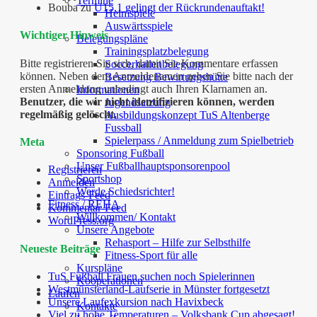
Termine
Bouba
zu
U15.1 gelingt der Rückrundenauftakt!
Heimspiele
Auswärtsspiele
Wichtiger Hinweis
Belegungspläne
Trainingsplatzbelegung
Bitte registrieren Sie sich, damit Sie Kommentare erfassen
Soccerhallenbelegung
können. Neben dem Anmeldenamen geben Sie bitte nach der
Besetzung Bewirtungshütte
ersten Anmeldung unbedingt auch Ihren Klarnamen an.
Informationen
Benutzer, die wir nicht identifizieren können, werden
Jugendsatzung
regelmäßig gelöscht.
Ausbildungskonzept TuS Altenberge
Fussball
Spielerpass / Anmeldung zum Spielbetrieb
Meta
Sponsoring Fußball
Unser Fußballhauptsponsorenpool
Registrieren
Sportshop
Anmelden
Werde Schiedsrichter!
Eintrags-Feed
Fitness / REHA
Kommentar-Feed
Willkommen/ Kontakt
WordPress.org
Unsere Angebote
Rehasport – Hilfe zur Selbsthilfe
Neueste Beiträge
Fitness-Sport für alle
Kurspläne
TuS Fußball Frauen suchen noch Spielerinnen
Kooperationen
Westmünsterland-Laufserie in Münster fortgesetzt
Laufen
Unsere Laufexkursion nach Havixbeck
Kontakte
Viel zu hohe Temperaturen – Volksbank Cup abgesagt!