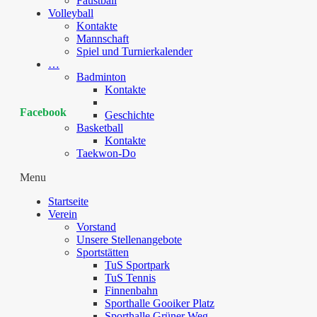
Faustball
Volleyball
Kontakte
Mannschaft
Spiel und Turnierkalender
…
Badminton
Kontakte
Facebook
Geschichte
Basketball
Kontakte
Taekwon-Do
Menu
Startseite
Verein
Vorstand
Unsere Stellenangebote
Sportstätten
TuS Sportpark
TuS Tennis
Finnenbahn
Sporthalle Gooiker Platz
Sporthalle Grüner Weg