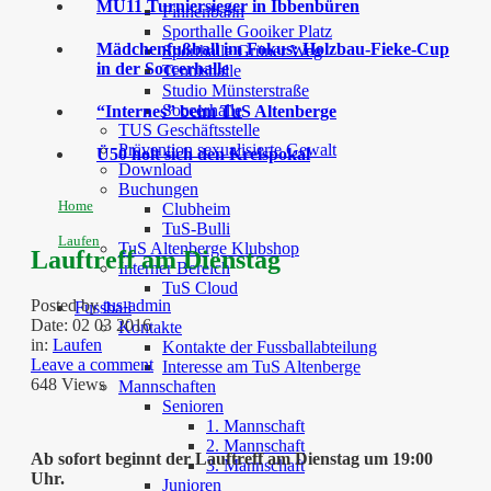
MU11 Turniersieger in Ibbenbüren
Finnenbahn
Sporthalle Gooiker Platz
Mädchenfußball im Fokus: Holzbau-Fieke-Cup
Sporthalle Grüner Weg
in der Soccerhalle
Tennishalle
Studio Münsterstraße
Soccerhalle
“Internes” beim TuS Altenberge
TUS Geschäftsstelle
Prävention sexualisierte Gewalt
Ü50 holt sich den Kreispokal
Download
Buchungen
Home
Clubheim
TuS-Bulli
Laufen
TuS Altenberge Klubshop
Lauftreff am Dienstag
Interner Bereich
TuS Cloud
Posted by
tus-admin
Fussball
Date:
02 03 2016
Kontakte
in:
Laufen
Kontakte der Fussballabteilung
Leave a comment
Interesse am TuS Altenberge
648 Views
Mannschaften
Senioren
1. Mannschaft
2. Mannschaft
Ab sofort beginnt der Lauftreff am Dienstag um 19:00
3. Mannschaft
Uhr.
Junioren