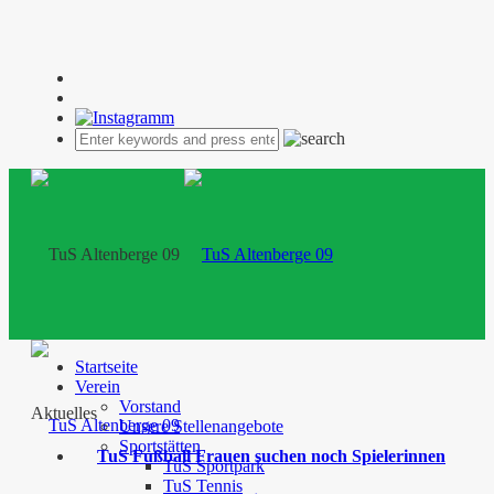
Startseite
Verein
Vorstand
Aktuelles
Unsere Stellenangebote
Sportstätten
TuS Fußball Frauen suchen noch Spielerinnen
TuS Sportpark
TuS Tennis