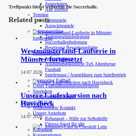
Juniorinnen
Treffpunkt bleibt weiterhin die Soccerhalle.
Alte Herren
Termine
Related posts
Heimspiele
Auswärtsspiele
Belegungspläne
Trainingsplatzbelegung
Soccerhallenbelegung
Besetzung Bewirtungshütte
Westmünsterland-Laufserie in
Informationen
Münster fortgesetzt
Jugendsatzung
Ausbildungskonzept TuS Altenberge
Fussball
14 07 2026
Spielerpass / Anmeldung zum Spielbetrieb
Sponsoring Fußball
Unser Fußballhauptsponsorenpool
Sportshop
Unsere Laufexkursion nach
Werde Schiedsrichter!
Havixbeck
Fitness / REHA
Willkommen/ Kontakt
Unsere Angebote
14 07 2026
Rehasport – Hilfe zur Selbsthilfe
Fitness-Sport für alle
Kurspläne
Kooperationen