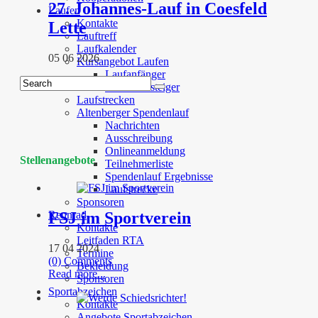
27. Johannes-Lauf in Coesfeld
Laufen
Kontakte
Lette
Lauftreff
Laufkalender
05 06 2026
Kursangebot Laufen
Laufanfänger
Wiedereinsteiger
Laufstrecken
Altenberger Spendenlauf
Nachrichten
Ausschreibung
Onlineanmeldung
Stellenangebote
Teilnehmerliste
Spendenlauf Ergebnisse
Laufstrecke
Sponsoren
Rennrad
FSJ im Sportverein
Kontakte
Leitfaden RTA
17 04 2024
Termine
(0) Comments
Bekleidung
Read more...
Sponsoren
Sportabzeichen
Kontakte
Angebote Sportabzeichen