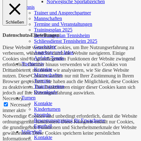
Norwegische Sportabzeichen
Tennis
Trainer und Ansprechpartner
Mannschaften
Schließen
Termine und Veranstaltungen
Trainingsplan 2025
Datenschutz-Einstellungen
Bewirtungsplan Tennisheim
Schliessdienst Tennisheim 2025
Geschichte
Diese Website verwendet Cookies, um Ihre Nutzungserfahrung zu
Angebote und Infos
verbessern, während Sie durch die Website navigieren. Einige
Anfahrt Tennis
Cookies sind für grundlegenden Funktionen der Website zwingend
Tischtennis
erforderlich. Darüber hinaus verwenden wir auch Cookies von
Kontakte
Drittanbietern, mit denen wir analysieren, wie Sie diese Website
Mannschaften
nutzen. Diese Cookies werden nur mit Ihrer Zustimmung in Ihrem
Termine
Browser gespeichert. Sie haben auch die Möglichkeit, diese Cookies
Trainingszeiten
zu deaktivieren. Das Deaktivieren einiger dieser Cookies kann sich
Downloads
jedoch auf Ihre Nutzungserfahrung auswirken.
Turnen
Necessary
Kontakte
Necessary
Kinderturnen
immer aktiv
Sporteln
Notwendige Cookies sind unbedingt erforderlich, damit die Website
Bewegungstraining für Erwachsene
ordnungsgemäß funktioniert. Diese Kategorie enthält nur Cookies,
Faustball
die grundlegende Funktionen und Sicherheitsmerkmale der Website
Volleyball
gewährleisten. Diese Cookies speichern keine persönlichen
Kontakte
Informationen.