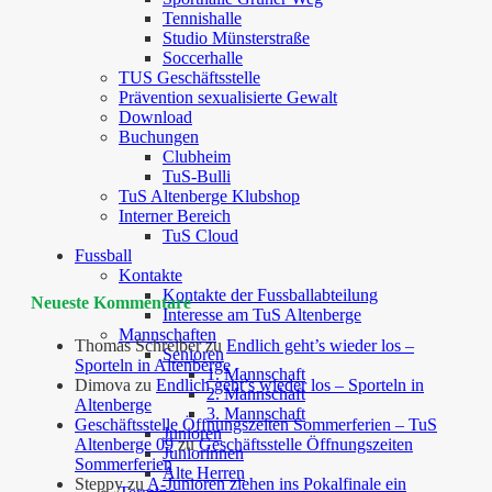
Tennishalle
Studio Münsterstraße
Soccerhalle
TUS Geschäftsstelle
Prävention sexualisierte Gewalt
Download
Buchungen
Clubheim
TuS-Bulli
TuS Altenberge Klubshop
Interner Bereich
TuS Cloud
Fussball
Kontakte
Kontakte der Fussballabteilung
Neueste Kommentare
Interesse am TuS Altenberge
Mannschaften
Thomas Schreiber
zu
Endlich geht’s wieder los –
Senioren
Sporteln in Altenberge
1. Mannschaft
Dimova
zu
Endlich geht’s wieder los – Sporteln in
2. Mannschaft
Altenberge
3. Mannschaft
Geschäftsstelle Öffnungszeiten Sommerferien – TuS
Junioren
Altenberge 09
zu
Geschäftsstelle Öffnungszeiten
Juniorinnen
Sommerferien
Alte Herren
Steppy
zu
A-Junioren ziehen ins Pokalfinale ein