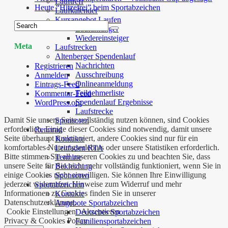
Lauftreff
Heute “Hitzefrei” beim Sportabzeichen
Laufkalender
Kursangebot Laufen
Laufanfänger
Wiedereinsteiger
Meta
Laufstrecken
Altenberger Spendenlauf
Nachrichten
Registrieren
Ausschreibung
Anmelden
Onlineanmeldung
Eintrags-Feed
Teilnehmerliste
Kommentar-Feed
Spendenlauf Ergebnisse
WordPress.org
Laufstrecke
Damit Sie unsere Seite vollständig nutzen können, sind Cookies
Sponsoren
erforderlich. Einige dieser Cookies sind notwendig, damit unsere
Rennrad
Seite überhaupt funktioniert, andere Cookies sind nur für ein
Kontakte
komfortables Nutzungserlebnis oder unsere Statistiken erforderlich.
Leitfaden RTA
Bitte stimmen Sie all unseren Cookies zu und beachten Sie, dass
Termine
unsere Seite für Sie nicht mehr vollständig funktioniert, wenn Sie in
Bekleidung
einige Cookies nicht einwilligen. Sie können Ihre Einwilligung
Sponsoren
jederzeit widerrufen. Hinweise zum Widerruf und mehr
Sportabzeichen
Informationen zu Cookies finden Sie in unserer
Kontakte
Datenschutzerklärung.
Angebote Sportabzeichen
Cookie Einstellungen
Akzeptieren
Deutsches Sportabzeichen
Privacy & Cookies Policy
Familiensportabzeichen