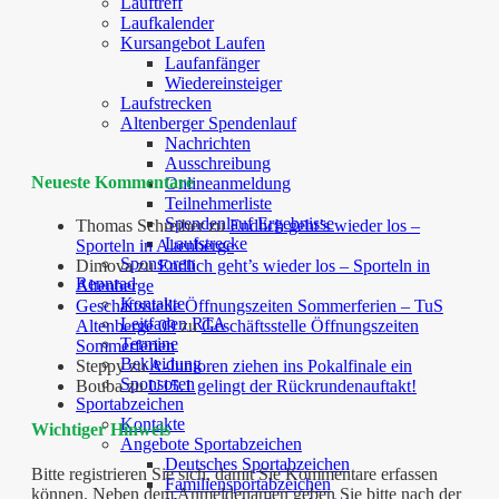
Lauftreff
Laufkalender
Kursangebot Laufen
Laufanfänger
Wiedereinsteiger
Laufstrecken
Altenberger Spendenlauf
Nachrichten
Ausschreibung
Neueste Kommentare
Onlineanmeldung
Teilnehmerliste
Spendenlauf Ergebnisse
Thomas Schreiber
zu
Endlich geht’s wieder los –
Laufstrecke
Sporteln in Altenberge
Sponsoren
Dimova
zu
Endlich geht’s wieder los – Sporteln in
Rennrad
Altenberge
Kontakte
Geschäftsstelle Öffnungszeiten Sommerferien – TuS
Leitfaden RTA
Altenberge 09
zu
Geschäftsstelle Öffnungszeiten
Termine
Sommerferien
Bekleidung
Steppy
zu
A-Junioren ziehen ins Pokalfinale ein
Sponsoren
Bouba
zu
U15.1 gelingt der Rückrundenauftakt!
Sportabzeichen
Kontakte
Wichtiger Hinweis
Angebote Sportabzeichen
Deutsches Sportabzeichen
Bitte registrieren Sie sich, damit Sie Kommentare erfassen
Familiensportabzeichen
können. Neben dem Anmeldenamen geben Sie bitte nach der