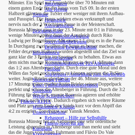
Münster. Ein Spiel auf Augenhöhe über 70 Minuten mit
Juniorinnen
einem guten Ende für die Jungs vom TuS 09. In der ersten
Alte Herren
Halbzeit glänzten die TuSler eher weniger mit ihrem Aufbau-
Termine
und Passspiel. Die Jungs wirkten etwas verkrampft und
Heimspiele
nervös nach der 3 Wöchigen Pause in der Meisterschaft.
Auswärtsspiele
Borussia Münster ging in der 23. Minute mit 0:1 in Führung,
Belegungspläne
wenige Minuten später dann der Ausgleich durch Riko
Trainingsplatzbelegung
Ludwig per Bogenlampe. Mit einem 1:1 ging es in die Pause.
Soccerhallenbelegung
In Durchgang zwei wollten die Jungs es besser machen, die
Besetzung Bewirtungshütte
Fehler der ersten Halbzeit wurden abgestellt und das Ziel war
Informationen
ganz klar die 3 Punkte im Sportpark zu behalten. Etwas aus
Jugendsatzung
dem nichts machte Borussia Münster in der 41. Minute dann
Ausbildungskonzept TuS Altenberge
das 1:2 aus Altenberger Sicht. Durch eine gute Moral und den
Fussball
Willen das Spiel noch drehen zu können agierten die TuSler
Spielerpass / Anmeldung zum Spielbetrieb
weiter. Justin Brieler gleichte in der 46. Minute aus, weitere
Sponsoring Fußball
17 Minuten später machte Justin Brieler seinen Doppelpack
Unser Fußballhauptsponsorenpool
perfekt und schoss die Altenberger in Führung. Durch die 3:2
Sportshop
Führung für den TuS, musste Borussia agieren und erhöhte
Werde Schiedsrichter!
den Druck nach Vorne. Dadurch ergaben sich weitere Räume
Fitness / REHA
und Platz um zum Ende des Spiels kurz vor dem Abpiff das
Willkommen/ Kontakt
4:2 zu erzielen. Torschütze war Yannik Menden.
Unsere Angebote
Rehasport – Hilfe zur Selbsthilfe
Borussia Münster hat als Aufsteiger eine sehr ordentliche
Fitness-Sport für alle
Leistung abgerufen in Altenberge und man merkt und sieht
Kurspläne
das die Jungs von Julian Fuhrmann und Flávio Do Vale
Kooperationen