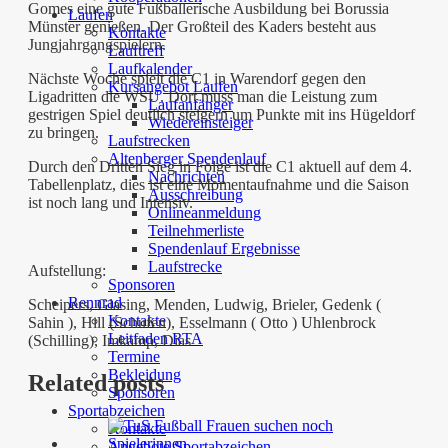
Gomes eine gute Fußballerische Ausbildung bei Borussia
Laufen
Münster genießen. Der Großteil des Kaders besteht aus
Kontakte
Jungjahrgangspielern.
Lauftreff
Laufkalender
Nächste Woche spielt die C1 in Warendorf gegen den
Kursangebot Laufen
Ligadritten die WSU. Dort muss man die Leistung zum
Laufanfänger
gestrigen Spiel deutlich steigern um Punkte mit ins Hügeldorf
Wiedereinsteiger
zu bringen.
Laufstrecken
Altenberger Spendenlauf
Durch den Dritten Sieg in Folge ist die C1 aktuell auf dem 4.
Nachrichten
Tabellenplatz, dies ist eine Momentaufnahme und die Saison
Ausschreibung
ist noch lang und Intensiv.
Onlineanmeldung
Teilnehmerliste
Spendenlauf Ergebnisse
Laufstrecke
Aufstellung:
Sponsoren
Rennrad
Scheipers, Glasing, Menden, Ludwig, Brieler, Gedenk (
Kontakte
Sahin ), Hill (Schufen), Esselmann ( Otto ) Uhlenbrock
Leitfaden RTA
(Schilling), Imkamp, Dias
Termine
Bekleidung
Related posts
Sponsoren
Sportabzeichen
Kontakte
Angebote Sportabzeichen