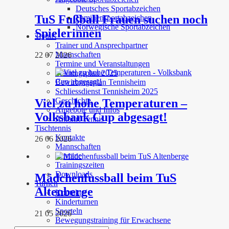
Deutsches Sportabzeichen
TuS Fußball Frauen suchen noch
Familiensportabzeichen
Norwegische Sportabzeichen
Spielerinnen
Tennis
Trainer und Ansprechpartner
Mannschaften
22 07 2026
Termine und Veranstaltungen
Trainingsplan 2025
Bewirtungsplan Tennisheim
Schliessdienst Tennisheim 2025
Geschichte
Viel zu hohe Temperaturen –
Angebote und Infos
Volksbank Cup abgesagt!
Anfahrt Tennis
Tischtennis
Kontakte
26 06 2026
Mannschaften
Termine
Trainingszeiten
Downloads
Mädchenfussball beim TuS
Turnen
Altenberge
Kontakte
Kinderturnen
Sporteln
21 05 2026
Bewegungstraining für Erwachsene