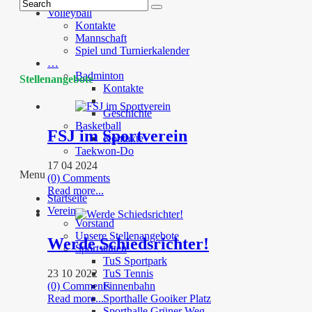
Faustball
Volleyball
Kontakte
Mannschaft
Spiel und Turnierkalender
…
Badminton
Stellenangebote
Kontakte
Geschichte
Basketball
FSJ im Sportverein
Kontakte
Taekwon-Do
17 04 2024
Menu
(0) Comments
Read more...
Startseite
Verein
Vorstand
Unsere Stellenangebote
Werde Schiedsrichter!
Sportstätten
TuS Sportpark
23 10 2022
TuS Tennis
(0) Comments
Finnenbahn
Read more...
Sporthalle Gooiker Platz
Sporthalle Grüner Weg