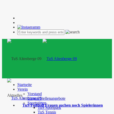
Startseite
Verein
Vorstand
Aktuelles
Unsere Stellenangebote
Sportstätten
TuS Fußball Frauen suchen noch Spielerinnen
TuS Sportpark
TuS Tennis