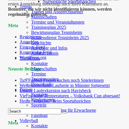
Norwegische Sportabzeichen
ersten Anmeldung unbedingt auch Ihren Klarnamen an.
Tennis
Benutzer, die wir nicht identifizieren können, werden
Trainer und Ansprechpartner
regelmäßig gelöscht.
Mannschaften
Termine und Veranstaltungen
Meta
Trainingsplan 2025
Bewirtungsplan Tennisheim
Registrieren
Schliessdienst Tennisheim 2025
Anmelden
Geschichte
Eintrags-Feed
Angebote und Infos
Kommentar-Feed
Anfahrt Tennis
WordPress.org
Tischtennis
Kontakte
Mannschaften
Neueste Beiträge
Termine
Trainingszeiten
TuS Fußball Frauen suchen noch Spielerinnen
Downloads
Westmünsterland-Laufserie in Münster fortgesetzt
Turnen
Unsere Laufexkursion nach Havixbeck
Kontakte
Viel zu hohe Temperaturen – Volksbank Cup abgesagt!
Kinderturnen
Heute “Hitzefrei” beim Sportabzeichen
Sporteln
Bewegungstraining für Erwachsene
Faustball
Volleyball
Meta
Kontakte