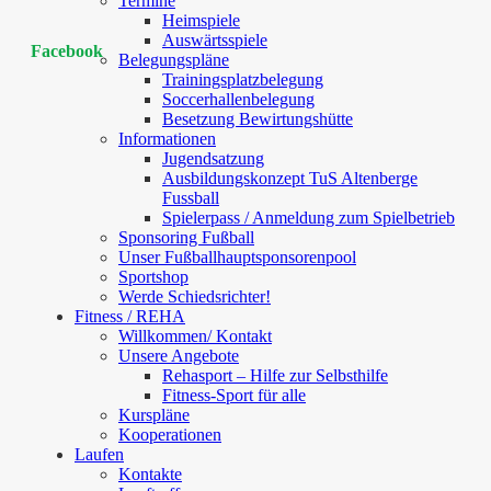
Termine
Heimspiele
Auswärtsspiele
Facebook
Belegungspläne
Trainingsplatzbelegung
Soccerhallenbelegung
Besetzung Bewirtungshütte
Informationen
Jugendsatzung
Ausbildungskonzept TuS Altenberge
Fussball
Spielerpass / Anmeldung zum Spielbetrieb
Sponsoring Fußball
Unser Fußballhauptsponsorenpool
Sportshop
Werde Schiedsrichter!
Fitness / REHA
Willkommen/ Kontakt
Unsere Angebote
Rehasport – Hilfe zur Selbsthilfe
Fitness-Sport für alle
Kurspläne
Kooperationen
Laufen
Kontakte