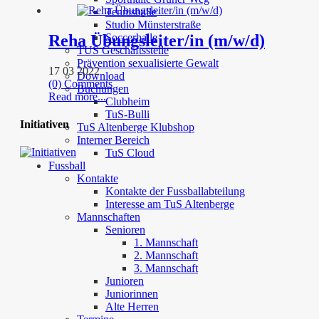
Tennishalle
Studio Münsterstraße
Reha Übungsleiter/in (m/w/d)
Soccerhalle
TUS Geschäftsstelle
Prävention sexualisierte Gewalt
17 03 2022
Download
(0) Comments
Buchungen
Read more...
Clubheim
TuS-Bulli
Initiativen
TuS Altenberge Klubshop
Interner Bereich
TuS Cloud
Fussball
Kontakte
Kontakte der Fussballabteilung
Interesse am TuS Altenberge
Mannschaften
Senioren
1. Mannschaft
2. Mannschaft
3. Mannschaft
Junioren
Juniorinnen
Alte Herren