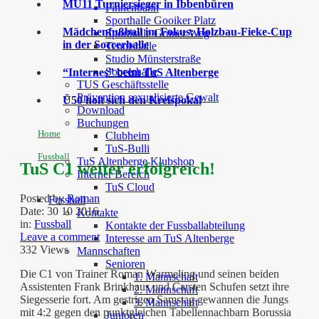
MU11 Turniersieger in Ibbenbüren
Finnenbahn
Sporthalle Gooiker Platz
Mädchenfußball im Fokus: Holzbau-Fieke-Cup
Sporthalle Grüner Weg
in der Soccerhalle
Tennishalle
Studio Münsterstraße
Soccerhalle
“Internes” beim TuS Altenberge
TUS Geschäftsstelle
Prävention sexualisierte Gewalt
Ü50 holt sich den Kreispokal
Download
Buchungen
Home
Clubheim
TuS-Bulli
Fussball
TuS Altenberge Klubshop
TuS C1 weiter erfolgreich!
Interner Bereich
TuS Cloud
Posted by
Roman
Fussball
Date:
30 10 2016
Kontakte
in:
Fussball
Kontakte der Fussballabteilung
Leave a comment
Interesse am TuS Altenberge
332 Views
Mannschaften
Senioren
Die C1 von Trainer Roman Warmeling und seinen beiden
1. Mannschaft
Assistenten Frank Brinkhaus und Carsten Schufen setzt ihre
2. Mannschaft
Siegesserie fort. Am gestrigen Samstag gewannen die Jungs
3. Mannschaft
mit 4:2 gegen den punktgleichen Tabellennachbarn Borussia
Junioren