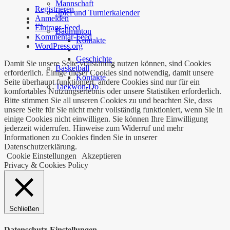
Mannschaft
Registrieren
Spiel und Turnierkalender
Anmelden
…
Eintrags-Feed
Badminton
Kommentar-Feed
Kontakte
WordPress.org
Geschichte
Damit Sie unsere Seite vollständig nutzen können, sind Cookies
Basketball
erforderlich. Einige dieser Cookies sind notwendig, damit unsere
Kontakte
Seite überhaupt funktioniert, andere Cookies sind nur für ein
Taekwon-Do
komfortables Nutzungserlebnis oder unsere Statistiken erforderlich.
Bitte stimmen Sie all unseren Cookies zu und beachten Sie, dass
unsere Seite für Sie nicht mehr vollständig funktioniert, wenn Sie in
einige Cookies nicht einwilligen. Sie können Ihre Einwilligung
jederzeit widerrufen. Hinweise zum Widerruf und mehr
Informationen zu Cookies finden Sie in unserer
Datenschutzerklärung.
Cookie Einstellungen
Akzeptieren
Privacy & Cookies Policy
Schließen
Datenschutz-Einstellungen