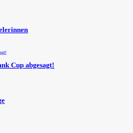
elerinnen
ank Cup abgesagt!
ge