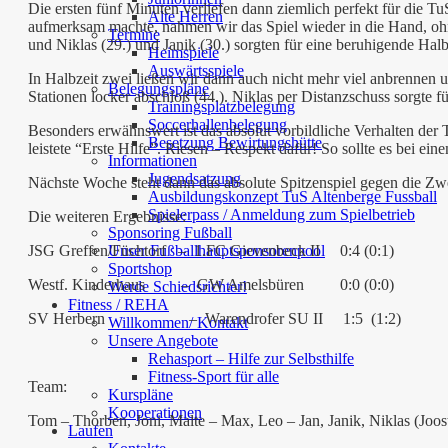
Die ersten fünf Minuten verliefen dann ziemlich perfekt für die T
Alte Herren
aufmerksam machte, nahmen wir das Spiel wieder in die Hand, ohn
Termine
und Niklas (29.) und Janik (30.) sorgten für eine beruhigende Hal
Heimspiele
Auswärtsspiele
In Halbzeit zwei ließen wir dann auch nicht mehr viel anbrennen 
Belegungspläne
Stationen locker abschloß (44.). Niklas per Distanzschuss sorgte 
Trainingsplatzbelegung
Soccerhallenbelegung
Besonders erwähnswert ist das absolut vorbildliche Verhalten der Te
Besetzung Bewirtungshütte
leistete “Erste Hilfe”. Riesen – Respekt dafür! So sollte es bei ei
Informationen
Jugendsatzung
Nächste Woche steht dann das absolute Spitzenspiel gegen die Zw
Ausbildungskonzept TuS Altenberge Fussball
Spielerpass / Anmeldung zum Spielbetrieb
Die weiteren Ergebnisse:
Sponsoring Fußball
Unser Fußballhauptsponsorenpool
JSG Greffen/Füchtorf – 1.FC Gievenbeck II 0:4 (0:1)
Sportshop
Westf. Kinderhaus – GW Amelsbüren 0:0 (0:0)
Werde Schiedsrichter!
Fitness / REHA
SV Herbern – Warendrofer SU II 1:5 (1:2)
Willkommen/ Kontakt
Unsere Angebote
Rehasport – Hilfe zur Selbsthilfe
Fitness-Sport für alle
Team:
Kurspläne
Kooperationen
Tom – Thorben, Joni, Malte – Max, Leo – Jan, Janik, Niklas (Joost
Laufen