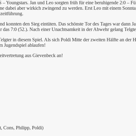
uS – Youngstars. Jan und Leo sorgten früh für eine beruhigende 2:0 – F
e dabei aber wirkich zwingend zu werden. Erst Leo mit einem Sonntag
bzeitführung.
und konnten den Sieg eintüten. Das schönste Tor des Tages war dann Ja
für das 7:0 (52.). Nach einer Unachtsamkeit in der Abwehr gelang Telgte
lgter in diesem Spiel. Als sich Poldi Mitte der zweiten Hälfte an der Hü
nem Jugendspiel ablaufen!
eitvertretung aus Gievenbeck an!
, Cons, Philipp, Poldi)