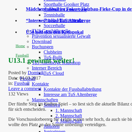
Sporthalle Gooiker Platz
Mädchenfußball im Fokus: Holzbau-Fieke-Cup in der
Sporthalle Grüner Weg
Tennishalle
Studio Münsterstraße
“Internes” beim TuS Altenberge
Soccerhalle
TUS Geschäftsstelle
Ü50 holt sich den Kreispokal
Prävention sexualisierte Gewalt
Download
Home
Buchungen
Clubheim
Fussball
TuS-Bulli
U13.1 gewinnt weiter!
TuS Altenberge Klubshop
Interner Bereich
Posted by
Dominik
TuS Cloud
Date:
04 03 2017
Fussball
in:
Fussball
Kontakte
Leave a comment
Kontakte der Fussballabteilung
132 Views
Interesse am TuS Altenberge
Mannschaften
Der fünfte Sieg im fünften Spiel – so liest sich die aktuelle Bila
Senioren
für sich entscheiden.
1. Mannschaft
2. Mannschaft
Die Vorschusslorbeeren für Telgte waren sehr hoch, da auch sie bi
3. Mannschaft
wollte den Platz an der Sonne unbedingt verteidigen.
Junioren
Juniorinnen