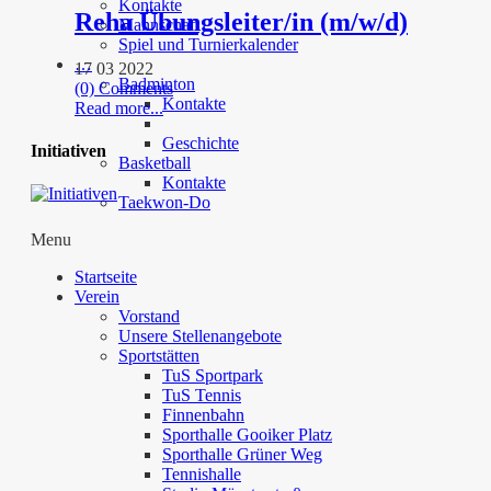
Kontakte
Reha Übungsleiter/in (m/w/d)
Mannschaft
Spiel und Turnierkalender
…
17 03 2022
Badminton
(0) Comments
Kontakte
Read more...
Geschichte
Initiativen
Basketball
Kontakte
Taekwon-Do
Menu
Startseite
Verein
Vorstand
Unsere Stellenangebote
Sportstätten
TuS Sportpark
TuS Tennis
Finnenbahn
Sporthalle Gooiker Platz
Sporthalle Grüner Weg
Tennishalle