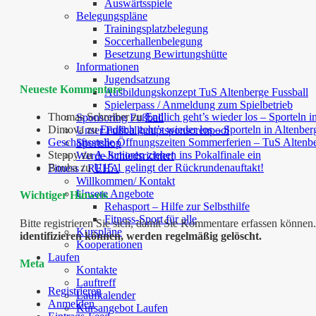
Auswärtsspiele
Belegungspläne
Trainingsplatzbelegung
Soccerhallenbelegung
Besetzung Bewirtungshütte
Informationen
Jugendsatzung
Neueste Kommentare
Ausbildungskonzept TuS Altenberge Fussball
Spielerpass / Anmeldung zum Spielbetrieb
Thomas Schreiber
zu
Endlich geht’s wieder los – Sporteln i
Sponsoring Fußball
Dimova
zu
Endlich geht’s wieder los – Sporteln in Altenber
Unser Fußballhauptsponsorenpool
Geschäftsstelle Öffnungszeiten Sommerferien – TuS Altenb
Sportshop
Steppy
zu
A-Junioren ziehen ins Pokalfinale ein
Werde Schiedsrichter!
Bouba
zu
U15.1 gelingt der Rückrundenauftakt!
Fitness / REHA
Willkommen/ Kontakt
Unsere Angebote
Wichtiger Hinweis
Rehasport – Hilfe zur Selbsthilfe
Fitness-Sport für alle
Bitte registrieren Sie sich, damit Sie Kommentare erfassen kön
Kurspläne
identifizieren können, werden regelmäßig gelöscht.
Kooperationen
Laufen
Meta
Kontakte
Lauftreff
Registrieren
Laufkalender
Anmelden
Kursangebot Laufen