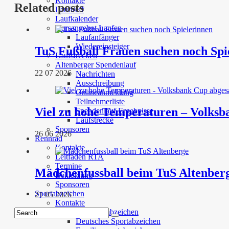
Kontakte
Related posts
Lauftreff
Laufkalender
Kursangebot Laufen
Laufanfänger
Wiedereinsteiger
TuS Fußball Frauen suchen noch Spi
Laufstrecken
Altenberger Spendenlauf
22 07 2026
Nachrichten
Ausschreibung
Onlineanmeldung
Teilnehmerliste
Viel zu hohe Temperaturen – Volksb
Spendenlauf Ergebnisse
Laufstrecke
Sponsoren
26 06 2026
Rennrad
Kontakte
Leitfaden RTA
Termine
Mädchenfussball beim TuS Altenber
Bekleidung
Sponsoren
Sportabzeichen
21 05 2026
Kontakte
Angebote Sportabzeichen
Deutsches Sportabzeichen