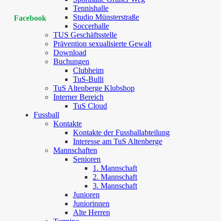
Tennishalle
Studio Münsterstraße
Facebook
Soccerhalle
TUS Geschäftsstelle
Prävention sexualisierte Gewalt
Download
Buchungen
Clubheim
TuS-Bulli
TuS Altenberge Klubshop
Interner Bereich
TuS Cloud
Fussball
Kontakte
Kontakte der Fussballabteilung
Interesse am TuS Altenberge
Mannschaften
Senioren
1. Mannschaft
2. Mannschaft
3. Mannschaft
Junioren
Juniorinnen
Alte Herren