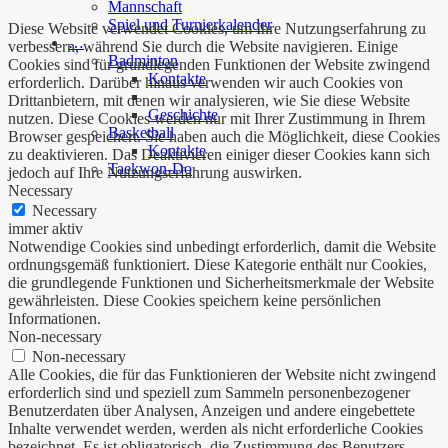
Mannschaft
Spiel und Turnierkalender
Diese Website verwendet Cookies, um Ihre Nutzungserfahrung zu
…
verbessern, während Sie durch die Website navigieren. Einige
Badminton
Cookies sind für grundlegenden Funktionen der Website zwingend
Kontakte
erforderlich. Darüber hinaus verwenden wir auch Cookies von
Drittanbietern, mit denen wir analysieren, wie Sie diese Website
Geschichte
nutzen. Diese Cookies werden nur mit Ihrer Zustimmung in Ihrem
Basketball
Browser gespeichert. Sie haben auch die Möglichkeit, diese Cookies
Kontakte
zu deaktivieren. Das Deaktivieren einiger dieser Cookies kann sich
Taekwon-Do
jedoch auf Ihre Nutzungserfahrung auswirken.
Necessary
Necessary
immer aktiv
Notwendige Cookies sind unbedingt erforderlich, damit die Website
ordnungsgemäß funktioniert. Diese Kategorie enthält nur Cookies,
die grundlegende Funktionen und Sicherheitsmerkmale der Website
gewährleisten. Diese Cookies speichern keine persönlichen
Informationen.
Non-necessary
Non-necessary
Alle Cookies, die für das Funktionieren der Website nicht zwingend
erforderlich sind und speziell zum Sammeln personenbezogener
Benutzerdaten über Analysen, Anzeigen und andere eingebettete
Inhalte verwendet werden, werden als nicht erforderliche Cookies
bezeichnet. Es ist obligatorisch, die Zustimmung des Benutzers