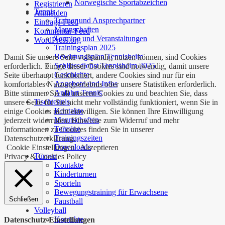
Norwegische Sportabzeichen
Registrieren
Tennis
Anmelden
Trainer und Ansprechpartner
Eintrags-Feed
Mannschaften
Kommentar-Feed
Termine und Veranstaltungen
WordPress.org
Trainingsplan 2025
Bewirtungsplan Tennisheim
Damit Sie unsere Seite vollständig nutzen können, sind Cookies
Schliessdienst Tennisheim 2025
erforderlich. Einige dieser Cookies sind notwendig, damit unsere
Geschichte
Seite überhaupt funktioniert, andere Cookies sind nur für ein
Angebote und Infos
komfortables Nutzungserlebnis oder unsere Statistiken erforderlich.
Anfahrt Tennis
Bitte stimmen Sie all unseren Cookies zu und beachten Sie, dass
Tischtennis
unsere Seite für Sie nicht mehr vollständig funktioniert, wenn Sie in
Kontakte
einige Cookies nicht einwilligen. Sie können Ihre Einwilligung
Mannschaften
jederzeit widerrufen. Hinweise zum Widerruf und mehr
Termine
Informationen zu Cookies finden Sie in unserer
Trainingszeiten
Datenschutzerklärung.
Downloads
Cookie Einstellungen
Akzeptieren
Turnen
Privacy & Cookies Policy
Kontakte
Kinderturnen
Sporteln
Bewegungstraining für Erwachsene
Schließen
Faustball
Volleyball
Kontakte
Datenschutz-Einstellungen