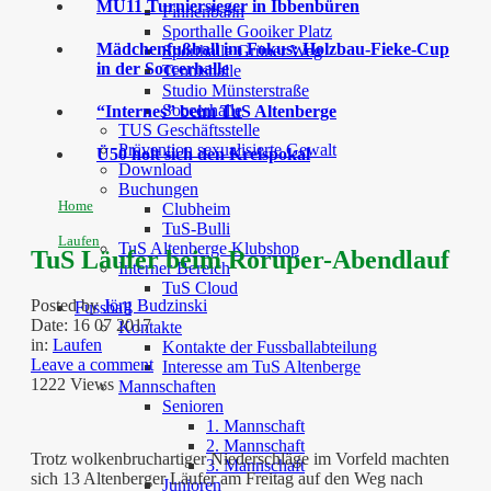
MU11 Turniersieger in Ibbenbüren
Finnenbahn
Sporthalle Gooiker Platz
Mädchenfußball im Fokus: Holzbau-Fieke-Cup
Sporthalle Grüner Weg
in der Soccerhalle
Tennishalle
Studio Münsterstraße
Soccerhalle
“Internes” beim TuS Altenberge
TUS Geschäftsstelle
Prävention sexualisierte Gewalt
Ü50 holt sich den Kreispokal
Download
Buchungen
Home
Clubheim
TuS-Bulli
Laufen
TuS Altenberge Klubshop
TuS Läufer beim Roruper-Abendlauf
Interner Bereich
TuS Cloud
Posted by
Jörg Budzinski
Fussball
Date:
16 07 2017
Kontakte
in:
Laufen
Kontakte der Fussballabteilung
Leave a comment
Interesse am TuS Altenberge
1222 Views
Mannschaften
Senioren
1. Mannschaft
2. Mannschaft
Trotz wolkenbruchartiger Niederschläge im Vorfeld machten
3. Mannschaft
sich 13 Altenberger Läufer am Freitag auf den Weg nach
Junioren