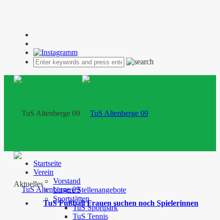
Startseite
Verein
Vorstand
Aktuelles
Unsere Stellenangebote
Sportstätten
TuS Fußball Frauen suchen noch Spielerinnen
TuS Sportpark
TuS Tennis