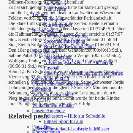
Dülmen-Rorup zum dortigen Abendlauf.
Juniorinnen
Es hat sich gelohnt! Der Regen hatte für klare Luft gesorgt
Alte Herren
und die Läufe gingen bei idealem Laufwetter an Wiesen und
Termine
Feldern vorbei durch die Münsterländer Parklandschaft.
Heimspiele
Die klare Luft sorgte auch für gute Zeiten: Beate Hermann
Auswärtsspiele
holte den ersten Platz Ihrer Altersklasse mit 01:37:49 Std. über
Belegungspläne
die Halbmarathon-Distanz. Karsten Schult erreichte 01:37:07
Trainingsplatzbelegung
Std., Kerstin Boer 01:57:36 Std., Nina Lohmann 01:58:44
Soccerhallenbelegung
Std., Stefan Sroka 01:58:45 Std., Karl Reinke 01:60:21 Std..
Besetzung Bewirtungshütte
Den 10er nahmen sich Christof Gehltomholt (00:49:43 Std.),
Informationen
Sabine Pabst (00:53:00 Std.), Guido Werger (00:51:32 Std.),
Jugendsatzung
Wolfgang Tenhaken (00:52:16 Std.) und Christina Volbert
Ausbildungskonzept TuS Altenberge
(00:56:31 Std.) vor.
Fussball
Beim 1,5 Km Schülerlauf wurde Bjarne Lohmann Gesamt-
Spielerpass / Anmeldung zum Spielbetrieb
Vierter von 83 Startern und Zweiter der AK-M11 in sehr
Sponsoring Fußball
schnellen 6 Minuten und 9 Sekunden! Seine Schwester Jördis
Unser Fußballhauptsponsorenpool
Lohmann benötigte für die gleiche Strecke 7 Minuten und 43
Sportshop
Sekunden. Sie wurde für diese klasse Leistung mit dem 6.
Werde Schiedsrichter!
Platz in der AK-W9 belohnt. Somit wurde für beide Kinder
Fitness / REHA
ihre “Schülerlaufpremiere” ein voller Erfolg.
Willkommen/ Kontakt
Unsere Angebote
Related posts
Rehasport – Hilfe zur Selbsthilfe
Fitness-Sport für alle
Kurspläne
Kooperationen