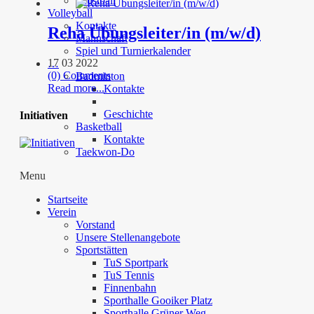
Faustball
Volleyball
Kontakte
Reha Übungsleiter/in (m/w/d)
Mannschaft
Spiel und Turnierkalender
17 03 2022
…
(0) Comments
Badminton
Read more...
Kontakte
Geschichte
Initiativen
Basketball
Kontakte
Taekwon-Do
Menu
Startseite
Verein
Vorstand
Unsere Stellenangebote
Sportstätten
TuS Sportpark
TuS Tennis
Finnenbahn
Sporthalle Gooiker Platz
Sporthalle Grüner Weg