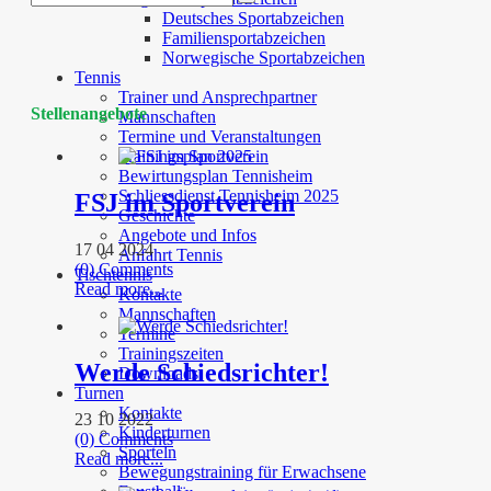
Deutsches Sportabzeichen
Familiensportabzeichen
Norwegische Sportabzeichen
Tennis
Trainer und Ansprechpartner
Stellenangebote
Mannschaften
Termine und Veranstaltungen
Trainingsplan 2025
Bewirtungsplan Tennisheim
Schliessdienst Tennisheim 2025
FSJ im Sportverein
Geschichte
Angebote und Infos
17 04 2024
Anfahrt Tennis
(0) Comments
Tischtennis
Read more...
Kontakte
Mannschaften
Termine
Trainingszeiten
Werde Schiedsrichter!
Downloads
Turnen
Kontakte
23 10 2022
Kinderturnen
(0) Comments
Sporteln
Read more...
Bewegungstraining für Erwachsene