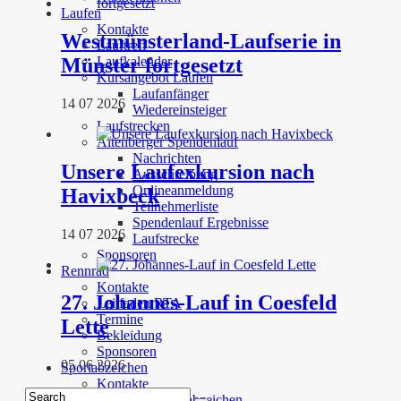
Laufen
Kontakte
Westmünsterland-Laufserie in
Lauftreff
Laufkalender
Münster fortgesetzt
Kursangebot Laufen
Laufanfänger
14 07 2026
Wiedereinsteiger
Laufstrecken
Altenberger Spendenlauf
Nachrichten
Unsere Laufexkursion nach
Ausschreibung
Onlineanmeldung
Havixbeck
Teilnehmerliste
Spendenlauf Ergebnisse
14 07 2026
Laufstrecke
Sponsoren
Rennrad
Kontakte
27. Johannes-Lauf in Coesfeld
Leitfaden RTA
Termine
Lette
Bekleidung
Sponsoren
05 06 2026
Sportabzeichen
Kontakte
Angebote Sportabzeichen