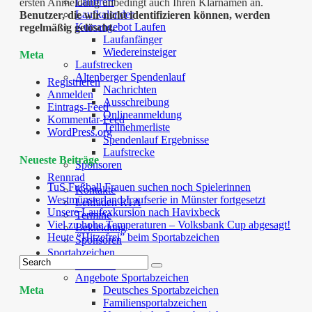
Lauftreff
ersten Anmeldung unbedingt auch Ihren Klarnamen an.
Laufkalender
Benutzer, die wir nicht identifizieren können, werden
Kursangebot Laufen
regelmäßig gelöscht.
Laufanfänger
Wiedereinsteiger
Meta
Laufstrecken
Altenberger Spendenlauf
Registrieren
Nachrichten
Anmelden
Ausschreibung
Eintrags-Feed
Onlineanmeldung
Kommentar-Feed
Teilnehmerliste
WordPress.org
Spendenlauf Ergebnisse
Laufstrecke
Neueste Beiträge
Sponsoren
Rennrad
TuS Fußball Frauen suchen noch Spielerinnen
Kontakte
Westmünsterland-Laufserie in Münster fortgesetzt
Leitfaden RTA
Unsere Laufexkursion nach Havixbeck
Termine
Viel zu hohe Temperaturen – Volksbank Cup abgesagt!
Bekleidung
Heute “Hitzefrei” beim Sportabzeichen
Sponsoren
Sportabzeichen
Kontakte
Angebote Sportabzeichen
Deutsches Sportabzeichen
Meta
Familiensportabzeichen