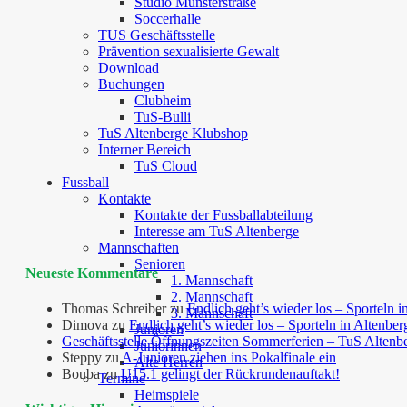
Studio Münsterstraße
Soccerhalle
TUS Geschäftsstelle
Prävention sexualisierte Gewalt
Download
Buchungen
Clubheim
TuS-Bulli
TuS Altenberge Klubshop
Interner Bereich
TuS Cloud
Fussball
Kontakte
Kontakte der Fussballabteilung
Interesse am TuS Altenberge
Mannschaften
Senioren
Neueste Kommentare
1. Mannschaft
2. Mannschaft
Thomas Schreiber
zu
Endlich geht’s wieder los – Sporteln i
3. Mannschaft
Dimova
zu
Endlich geht’s wieder los – Sporteln in Altenber
Junioren
Geschäftsstelle Öffnungszeiten Sommerferien – TuS Altenb
Juniorinnen
Steppy
zu
A-Junioren ziehen ins Pokalfinale ein
Alte Herren
Bouba
zu
U15.1 gelingt der Rückrundenauftakt!
Termine
Heimspiele