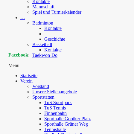
Kontakte
Mannschaft
Spiel und Turnierkalender
…
Badminton
Kontakte
Geschichte
Basketball
Kontakte
Facebook
Taekwon-Do
Menu
Startseite
Verein
Vorstand
Unsere Stellenangebote
Sportstätten
TuS Sportpark
TuS Tennis
Finnenbahn
Sporthalle Gooiker Platz
Sporthalle Grüner Weg
Tennishalle