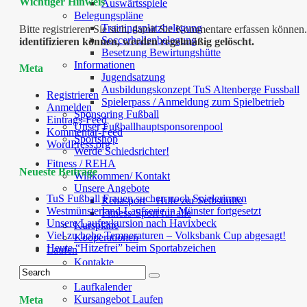
Wichtiger Hinweis
Auswärtsspiele
Belegungspläne
Trainingsplatzbelegung
Bitte registrieren Sie sich, damit Sie Kommentare erfassen kön
Soccerhallenbelegung
identifizieren können, werden regelmäßig gelöscht.
Besetzung Bewirtungshütte
Informationen
Meta
Jugendsatzung
Ausbildungskonzept TuS Altenberge Fussball
Registrieren
Spielerpass / Anmeldung zum Spielbetrieb
Anmelden
Sponsoring Fußball
Eintrags-Feed
Unser Fußballhauptsponsorenpool
Kommentar-Feed
Sportshop
WordPress.org
Werde Schiedsrichter!
Fitness / REHA
Neueste Beiträge
Willkommen/ Kontakt
Unsere Angebote
TuS Fußball Frauen suchen noch Spielerinnen
Rehasport – Hilfe zur Selbsthilfe
Westmünsterland-Laufserie in Münster fortgesetzt
Fitness-Sport für alle
Unsere Laufexkursion nach Havixbeck
Kurspläne
Viel zu hohe Temperaturen – Volksbank Cup abgesagt!
Kooperationen
Heute “Hitzefrei” beim Sportabzeichen
Laufen
Kontakte
Lauftreff
Laufkalender
Kursangebot Laufen
Meta