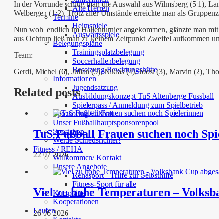
In der Vorrunde schlug man die Auswahl aus Wilmsberg (5:1), La
Alte Herren
Welbergen (1:2). Trotz aller Umstände erreichte man als Gruppen
Termine
Heimspiele
Nun wohl endlich im Hallenturnier angekommen, glänzte man mit 
Auswärtsspiele
aus Ochtrup ließ man zu keinem Zeitpunkt Zweifel aufkommen und 
Belegungspläne
Trainingsplatzbelegung
Team:
Soccerhallenbelegung
Besetzung Bewirtungshütte
Gerdi, Michel (6), Julian (5), Niklas (4), Joost (3), Marvin (2), Th
Informationen
Jugendsatzung
Related posts
Ausbildungskonzept TuS Altenberge Fussball
Spielerpass / Anmeldung zum Spielbetrieb
Sponsoring Fußball
Unser Fußballhauptsponsorenpool
Sportshop
TuS Fußball Frauen suchen noch Spi
Werde Schiedsrichter!
Fitness / REHA
22 07 2026
Willkommen/ Kontakt
Unsere Angebote
Rehasport – Hilfe zur Selbsthilfe
Fitness-Sport für alle
Viel zu hohe Temperaturen – Volksb
Kurspläne
Kooperationen
Laufen
26 06 2026