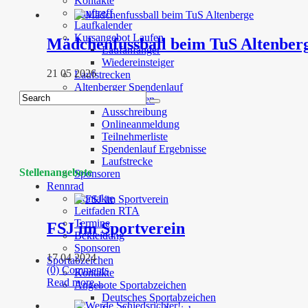
Kontakte
Lauftreff
Laufkalender
Kursangebot Laufen
Mädchenfussball beim TuS Altenber
Laufanfänger
Wiedereinsteiger
21 05 2026
Laufstrecken
Altenberger Spendenlauf
Nachrichten
Ausschreibung
Onlineanmeldung
Teilnehmerliste
Spendenlauf Ergebnisse
Laufstrecke
Stellenangebote
Sponsoren
Rennrad
Kontakte
Leitfaden RTA
Termine
FSJ im Sportverein
Bekleidung
Sponsoren
17 04 2024
Sportabzeichen
(0) Comments
Kontakte
Read more...
Angebote Sportabzeichen
Deutsches Sportabzeichen