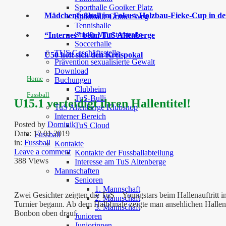
Sporthalle Gooiker Platz
Mädchenfußball im Fokus: Holzbau-Fieke-Cup in der
Sporthalle Grüner Weg
Tennishalle
Studio Münsterstraße
“Internes” beim TuS Altenberge
Soccerhalle
TUS Geschäftsstelle
Ü50 holt sich den Kreispokal
Prävention sexualisierte Gewalt
Download
Home
Buchungen
Clubheim
Fussball
TuS-Bulli
U15.1 verteidigt ihren Hallentitel!
TuS Altenberge Klubshop
Interner Bereich
Posted by
Dominik
TuS Cloud
Date:
12 01 2019
Fussball
in:
Fussball
Kontakte
Leave a comment
Kontakte der Fussballabteilung
388 Views
Interesse am TuS Altenberge
Mannschaften
Senioren
1. Mannschaft
Zwei Gesichter zeigten die TuS – Youngstars beim Hallenauftritt 
2. Mannschaft
Turnier begann. Ab dem Halbfinale zeigte man ansehlichen Hallen
3. Mannschaft
Bonbon oben drauf.
Junioren
Juniorinnen