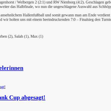
ngenhorst / Welbergen 2 (2:1) und RW Nienborg (4:2). Geschlagen gebe
zweiter das Halbfinale, wo nun die ungeschlagene Auswahl aus Schhöpp
ansehnlichem Hallenfußball und somit gewann man am Ende verdient m
wir holten uns mit einem beeindruckenden 7:0 – Finalsieg den Turnie
orben (2), Salah (1), Max (1)
elerinnen
ank Cup abgesagt!