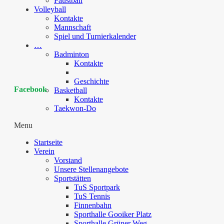
Faustball
Volleyball
Kontakte
Mannschaft
Spiel und Turnierkalender
…
Badminton
Kontakte
Geschichte
Facebook
Basketball
Kontakte
Taekwon-Do
Menu
Startseite
Verein
Vorstand
Unsere Stellenangebote
Sportstätten
TuS Sportpark
TuS Tennis
Finnenbahn
Sporthalle Gooiker Platz
Sporthalle Grüner Weg