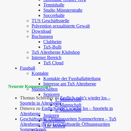
Tennishalle
Studio Münsterstraße
Soccerhalle
TUS Geschäftsstelle
Prävention sexualisierte Gewalt
Download
Buchungen
Clubheim
TuS-Bulli
TuS Altenberge Klubshop
Interner Bereich
TuS Cloud
Fussball
Kontakte
Kontakte der Fussballabteilung
Interesse am TuS Altenberge
Neueste Kommentare
Mannschaften
Senioren
Thomas Schreiber
zu
Endlich geht’s wieder los –
1. Mannschaft
Sporteln in Altenberge
2. Mannschaft
Dimova
zu
Endlich geht’s wieder los – Sporteln in
3. Mannschaft
Altenberge
Junioren
Geschäftsstelle Öffnungszeiten Sommerferien – TuS
Juniorinnen
Altenberge 09
zu
Geschäftsstelle Öffnungszeiten
Alte Herren
Sommerferien