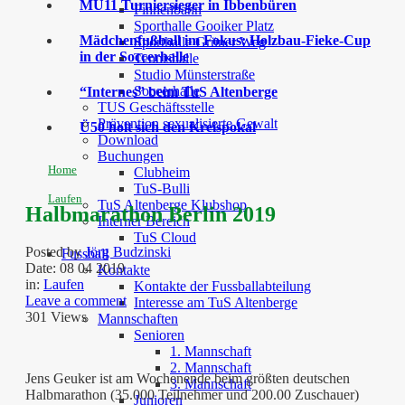
MU11 Turniersieger in Ibbenbüren
Finnenbahn
Sporthalle Gooiker Platz
Mädchenfußball im Fokus: Holzbau-Fieke-Cup
Sporthalle Grüner Weg
in der Soccerhalle
Tennishalle
Studio Münsterstraße
Soccerhalle
“Internes” beim TuS Altenberge
TUS Geschäftsstelle
Prävention sexualisierte Gewalt
Ü50 holt sich den Kreispokal
Download
Buchungen
Home
Clubheim
TuS-Bulli
Laufen
TuS Altenberge Klubshop
Halbmarathon Berlin 2019
Interner Bereich
TuS Cloud
Posted by
Jörg Budzinski
Fussball
Date:
08 04 2019
Kontakte
in:
Laufen
Kontakte der Fussballabteilung
Leave a comment
Interesse am TuS Altenberge
301 Views
Mannschaften
Senioren
1. Mannschaft
2. Mannschaft
Jens Geuker ist am Wochenende beim größten deutschen
3. Mannschaft
Halbmarathon (35.000 Teilnehmer und 200.00 Zuschauer)
Junioren