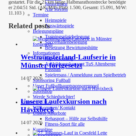
gestartet. Für die 21 km lange Halbmarathonstrecke benötigte
Juniorinnen
er 2:04:51 Std. (AK-M45-Platz 1.500, Gesamt: 15.091, M/W:
Alte Herren
11.103 )
Termine
Heimspiele
Related posts
Auswärtsspiele
Belegungspläne
Trainingsplatzbelegung
Soccerhallenbelegung
Besetzung Bewirtungshütte
Informationen
Westmünsterland-Laufserie in
Jugendsatzung
Ausbildungskonzept TuS Altenberge
Münster fortgesetzt
Fussball
Spielerpass / Anmeldung zum Spielbetrieb
14 07 2026
Sponsoring Fußball
Unser Fußballhauptsponsorenpool
Sportshop
Werde Schiedsrichter!
Unsere Laufexkursion nach
Fitness / REHA
Willkommen/ Kontakt
Havixbeck
Unsere Angebote
Rehasport – Hilfe zur Selbsthilfe
14 07 2026
Fitness-Sport für alle
Kurspläne
Kooperationen