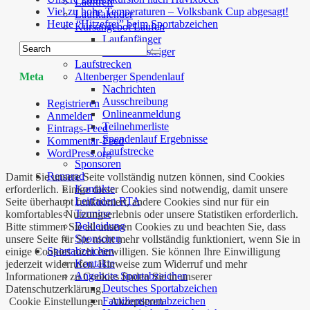
Lauftreff
Viel zu hohe Temperaturen – Volksbank Cup abgesagt!
Laufkalender
Heute “Hitzefrei” beim Sportabzeichen
Kursangebot Laufen
Laufanfänger
Wiedereinsteiger
Laufstrecken
Altenberger Spendenlauf
Meta
Nachrichten
Ausschreibung
Registrieren
Onlineanmeldung
Anmelden
Teilnehmerliste
Eintrags-Feed
Spendenlauf Ergebnisse
Kommentar-Feed
Laufstrecke
WordPress.org
Sponsoren
Rennrad
Damit Sie unsere Seite vollständig nutzen können, sind Cookies
Kontakte
erforderlich. Einige dieser Cookies sind notwendig, damit unsere
Leitfaden RTA
Seite überhaupt funktioniert, andere Cookies sind nur für ein
Termine
komfortables Nutzungserlebnis oder unsere Statistiken erforderlich.
Bekleidung
Bitte stimmen Sie all unseren Cookies zu und beachten Sie, dass
Sponsoren
unsere Seite für Sie nicht mehr vollständig funktioniert, wenn Sie in
Sportabzeichen
einige Cookies nicht einwilligen. Sie können Ihre Einwilligung
Kontakte
jederzeit widerrufen. Hinweise zum Widerruf und mehr
Angebote Sportabzeichen
Informationen zu Cookies finden Sie in unserer
Deutsches Sportabzeichen
Datenschutzerklärung.
Familiensportabzeichen
Cookie Einstellungen
Akzeptieren