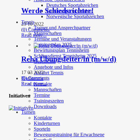
Deutsches Sportabzeichen
Werde Schiedsrichter!
Familiensportabzeichen
Norwegische Sportabzeichen
Tennis
23 10 2022
Trainer und Ansprechpartner
(0) Comments
Mannschaften
Read more...
Termine und Veranstaltungen
Trainingsplan 2025
Bewirtungsplan Tennisheim
Schliessdienst Tennisheim 2025
Reha Übungsleiter/in (m/w/d)
Geschichte
Angebote und Infos
17 03 2022
Anfahrt Tennis
(0) Comments
Tischtennis
Read more...
Kontakte
Mannschaften
Termine
Initiativen
Trainingszeiten
Downloads
Turnen
Kontakte
Kinderturnen
Sporteln
Bewegungstraining für Erwachsene