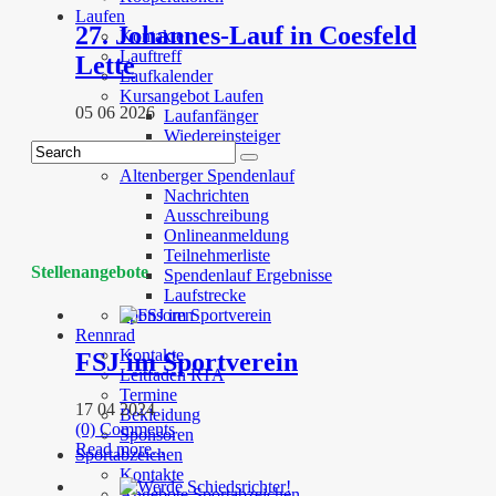
Laufen
27. Johannes-Lauf in Coesfeld
Kontakte
Lauftreff
Lette
Laufkalender
Kursangebot Laufen
05 06 2026
Laufanfänger
Wiedereinsteiger
Laufstrecken
Altenberger Spendenlauf
Nachrichten
Ausschreibung
Onlineanmeldung
Teilnehmerliste
Stellenangebote
Spendenlauf Ergebnisse
Laufstrecke
Sponsoren
Rennrad
Kontakte
FSJ im Sportverein
Leitfaden RTA
Termine
17 04 2024
Bekleidung
(0) Comments
Sponsoren
Read more...
Sportabzeichen
Kontakte
Angebote Sportabzeichen