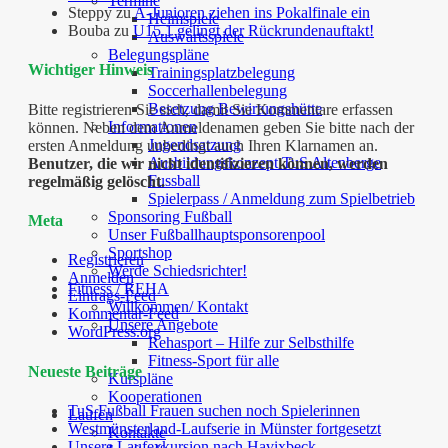
Termine
Steppy
zu
A-Junioren ziehen ins Pokalfinale ein
Heimspiele
Bouba
zu
U15.1 gelingt der Rückrundenauftakt!
Auswärtsspiele
Belegungspläne
Wichtiger Hinweis
Trainingsplatzbelegung
Soccerhallenbelegung
Besetzung Bewirtungshütte
Bitte registrieren Sie sich, damit Sie Kommentare erfassen
Informationen
können. Neben dem Anmeldenamen geben Sie bitte nach der
Jugendsatzung
ersten Anmeldung unbedingt auch Ihren Klarnamen an.
Ausbildungskonzept TuS Altenberge
Benutzer, die wir nicht identifizieren können, werden
Fussball
regelmäßig gelöscht.
Spielerpass / Anmeldung zum Spielbetrieb
Sponsoring Fußball
Meta
Unser Fußballhauptsponsorenpool
Sportshop
Registrieren
Werde Schiedsrichter!
Anmelden
Fitness / REHA
Eintrags-Feed
Willkommen/ Kontakt
Kommentar-Feed
Unsere Angebote
WordPress.org
Rehasport – Hilfe zur Selbsthilfe
Fitness-Sport für alle
Neueste Beiträge
Kurspläne
Kooperationen
TuS Fußball Frauen suchen noch Spielerinnen
Laufen
Westmünsterland-Laufserie in Münster fortgesetzt
Kontakte
Unsere Laufexkursion nach Havixbeck