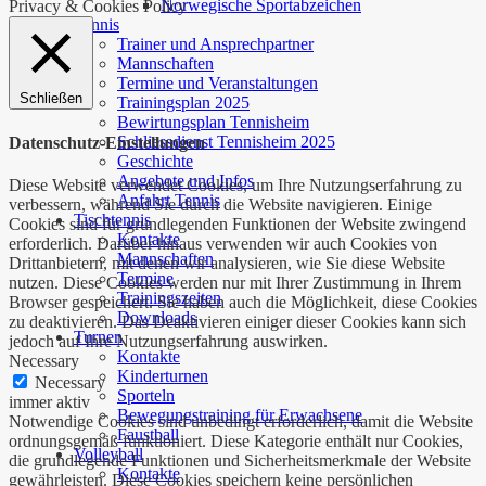
Norwegische Sportabzeichen
Privacy & Cookies Policy
Tennis
Trainer und Ansprechpartner
Mannschaften
Termine und Veranstaltungen
Schließen
Trainingsplan 2025
Bewirtungsplan Tennisheim
Schliessdienst Tennisheim 2025
Datenschutz-Einstellungen
Geschichte
Angebote und Infos
Diese Website verwendet Cookies, um Ihre Nutzungserfahrung zu
Anfahrt Tennis
verbessern, während Sie durch die Website navigieren. Einige
Tischtennis
Cookies sind für grundlegenden Funktionen der Website zwingend
Kontakte
erforderlich. Darüber hinaus verwenden wir auch Cookies von
Mannschaften
Drittanbietern, mit denen wir analysieren, wie Sie diese Website
Termine
nutzen. Diese Cookies werden nur mit Ihrer Zustimmung in Ihrem
Trainingszeiten
Browser gespeichert. Sie haben auch die Möglichkeit, diese Cookies
Downloads
zu deaktivieren. Das Deaktivieren einiger dieser Cookies kann sich
Turnen
jedoch auf Ihre Nutzungserfahrung auswirken.
Kontakte
Necessary
Kinderturnen
Necessary
Sporteln
immer aktiv
Bewegungstraining für Erwachsene
Notwendige Cookies sind unbedingt erforderlich, damit die Website
Faustball
ordnungsgemäß funktioniert. Diese Kategorie enthält nur Cookies,
Volleyball
die grundlegende Funktionen und Sicherheitsmerkmale der Website
Kontakte
gewährleisten. Diese Cookies speichern keine persönlichen