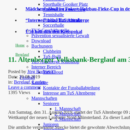
Sporthalle Gooiker Platz
Mädchenfußball im Fokus: Holzbau-Fieke-Cup in der
Sporthalle Grüner Weg
Tennishalle
Studio Münsterstraße
“Internes” beim TuS Altenberge
Soccerhalle
TUS Geschäftsstelle
Ü50 holt sich den Kreispokal
Prävention sexualisierte Gewalt
Download
Home
Buchungen
Clubheim
Berglauf
TuS-Bulli
11. Altenberger Volksbank-Berglauf am 
TuS Altenberge Klubshop
Interner Bereich
Posted by
Jörg Budzinski
TuS Cloud
Date:
29 08 2019
Fussball
in:
Berglauf
,
Laufen
Kontakte
Leave a comment
Kontakte der Fussballabteilung
1395 Views
Interesse am TuS Altenberge
Mannschaften
Senioren
1. Mannschaft
Am Samstag, den 31. August 2019, startet der TuS Altenberge 09 
2. Mannschaft
Wettkampf der neuen Laufserie Nord-Münsterland. Zu dieser Laufs
3. Mannschaft
Junioren
Die amtliche vermessene Strecke bietet die gewohnte Abwechslung
Juniorinnen