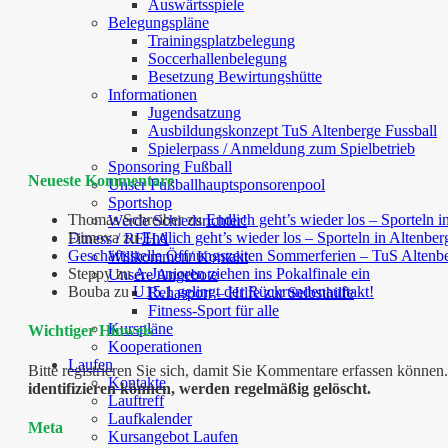
Auswärtsspiele
Belegungspläne
Trainingsplatzbelegung
Soccerhallenbelegung
Besetzung Bewirtungshütte
Informationen
Jugendsatzung
Ausbildungskonzept TuS Altenberge Fussball
Spielerpass / Anmeldung zum Spielbetrieb
Sponsoring Fußball
Neueste Kommentare
Unser Fußballhauptsponsorenpool
Sportshop
Thomas Schreiber
zu
Endlich geht’s wieder los – Sporteln i
Werde Schiedsrichter!
Dimova
zu
Endlich geht’s wieder los – Sporteln in Altenber
Fitness / REHA
Geschäftsstelle Öffnungszeiten Sommerferien – TuS Altenb
Willkommen/ Kontakt
Steppy
zu
A-Junioren ziehen ins Pokalfinale ein
Unsere Angebote
Bouba
zu
U15.1 gelingt der Rückrundenauftakt!
Rehasport – Hilfe zur Selbsthilfe
Fitness-Sport für alle
Kurspläne
Wichtiger Hinweis
Kooperationen
Laufen
Bitte registrieren Sie sich, damit Sie Kommentare erfassen kön
Kontakte
identifizieren können, werden regelmäßig gelöscht.
Lauftreff
Laufkalender
Meta
Kursangebot Laufen