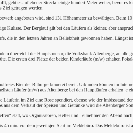
afft, geht es auf ebener Strecke einige hundert Meter weiter, bevor es
 Ziel getragen werden.
tbewerb angeboten wird, sind 131 Höhenmeter zu bewältigen. Beim 10 
tige Kulisse. Der Berglauf gilt bei den Läufern als kleiner, aber anspru
e, die in den letzten Jahren an Beliebtheit gewonnen haben. Längst is
Zudem überreicht der Hauptsponsor, die Volksbank Altenberge, an alle 
tüte. Die ersten drei Plätze der beiden Kinderläufe (m/w) erhalten Pok
holfreies Bier der Bitburgerbrauerei bereit. Urkunden können im Interne
llsten Läufer (m/w) aus Altenberge bei den Hauptläufen erhalten je ei
jede Läuferin im Ziel eine Rose spendiert, ebenso wie der Imbissstand
lös aus dem Verkauf der Speisen und Getränke wird die Altenberger Som
ffen“ statt, wo Organisatoren, Helfer und Teilnehmer den Abend nach 
is 45 min. vor dem jeweiligen Start im Meldebüro. Das Meldebüro ist a