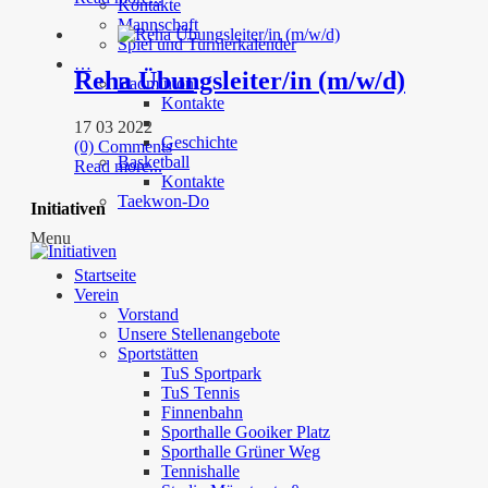
Kontakte
Mannschaft
Spiel und Turnierkalender
…
Reha Übungsleiter/in (m/w/d)
Badminton
Kontakte
17 03 2022
Geschichte
(0) Comments
Basketball
Read more...
Kontakte
Taekwon-Do
Initiativen
Menu
Startseite
Verein
Vorstand
Unsere Stellenangebote
Sportstätten
TuS Sportpark
TuS Tennis
Finnenbahn
Sporthalle Gooiker Platz
Sporthalle Grüner Weg
Tennishalle