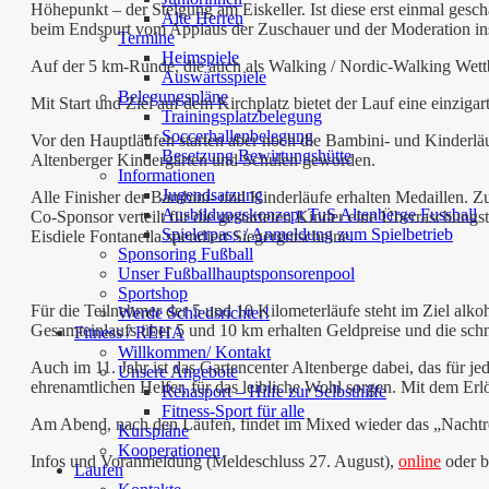
Höhepunkt – der Steigung am Eiskeller. Ist diese erst einmal gesch
Alte Herren
beim Endspurt vom Applaus der Zuschauer und der Moderation ins
Termine
Heimspiele
Auf der 5 km-Runde, die auch als Walking / Nordic-Walking Wet
Auswärtsspiele
Belegungspläne
Mit Start und Ziel auf dem Kirchplatz bietet der Lauf eine einzigar
Trainingsplatzbelegung
Soccerhallenbelegung
Vor den Hauptläufen starten aber noch die Bambini- und Kinderläuf
Besetzung Bewirtungshütte
Altenberger Kindergärten und Schulen geworden.
Informationen
Jugendsatzung
Alle Finisher der Bambini- und Kinderläufe erhalten Medaillen. 
Ausbildungskonzept TuS Altenberge Fussball
Co-Sponsor verteilt für die gestarteten Kinder eine Überraschungs
Spielerpass / Anmeldung zum Spielbetrieb
Eisdiele Fontanella spendiert Siegergutscheine.
Sponsoring Fußball
Unser Fußballhauptsponsorenpool
Sportshop
Für die Teilnehmer der 5 und 10 Kilometerläufe steht im Ziel alko
Werde Schiedsrichter!
Gesamteinlaufs über 5 und 10 km erhalten Geldpreise und die schne
Fitness / REHA
Willkommen/ Kontakt
Auch im 11. Jahr ist das Gartencenter Altenberge dabei, das für 
Unsere Angebote
ehrenamtlichen Helfer, für das leibliche Wohl sorgen. Mit dem Er
Rehasport – Hilfe zur Selbsthilfe
Fitness-Sport für alle
Am Abend, nach den Läufen, findet im Mixed wieder das „Nachtre
Kurspläne
Kooperationen
Infos und Voranmeldung (Meldeschluss 27. August),
online
oder b
Laufen