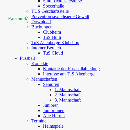
Studio Münsterstraße
Soccerhalle
TUS Geschäftsstelle
Prävention sexualisierte Gewalt
Facebook
Download
Buchungen
Clubheim
TuS-Bulli
TuS Altenberge Klubshop
Interner Bereich
TuS Cloud
Fussball
Kontakte
Kontakte der Fussballabteilung
Interesse am TuS Altenberge
Mannschaften
Senioren
1. Mannschaft
2. Mannschaft
3. Mannschaft
Junioren
Juniorinnen
Alte Herren
Termine
Heimspiele