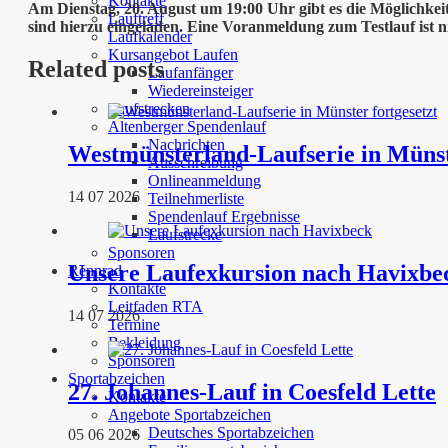
Kontakte
Am Dienstag, 20. August um 19:00 Uhr gibt es die Möglichke
Lauftreff
sind hierzu eingeladen. Eine Voranmeldung zum Testlauf ist ni
Laufkalender
Kursangebot Laufen
Related posts
Laufanfänger
Wiedereinsteiger
Laufstrecken
Altenberger Spendenlauf
Nachrichten
Westmünsterland-Laufserie in Münst
Ausschreibung
Onlineanmeldung
14 07 2026
Teilnehmerliste
Spendenlauf Ergebnisse
Laufstrecke
Sponsoren
Unsere Laufexkursion nach Havixbe
Rennrad
Kontakte
Leitfaden RTA
14 07 2026
Termine
Bekleidung
Sponsoren
Sportabzeichen
27. Johannes-Lauf in Coesfeld Lette
Kontakte
Angebote Sportabzeichen
Deutsches Sportabzeichen
05 06 2026