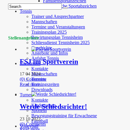
Familiensportabzeichen
Norwegische Sportabzeichen
Tennis
Trainer und Ansprechpartner
Mannschaften
Termine und Veranstaltungen
Trainingsplan 2025
Bewirtungsplan Tennisheim
Stellenangebote
Schliessdienst Tennisheim 2025
Geschichte
Angebote und Infos
Anfahrt Tennis
FSJ im Sportverein
Tischtennis
Kontakte
17 04 2024
Mannschaften
(0) Comments
Termine
Read more...
Trainingszeiten
Downloads
Turnen
Kontakte
Werde Schiedsrichter!
Kinderturnen
Sporteln
Bewegungstraining für Erwachsene
23 10 2022
Faustball
(0) Comments
Volleyball
Read more...