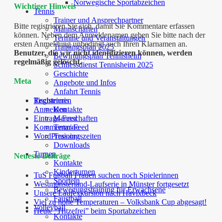
Norwegische Sportabzeichen
Wichtiger Hinweis
Tennis
Trainer und Ansprechpartner
Bitte registrieren Sie sich, damit Sie Kommentare erfassen
Mannschaften
können. Neben dem Anmeldenamen geben Sie bitte nach der
Termine und Veranstaltungen
ersten Anmeldung unbedingt auch Ihren Klarnamen an.
Trainingsplan 2025
Benutzer, die wir nicht identifizieren können, werden
Bewirtungsplan Tennisheim
regelmäßig gelöscht.
Schliessdienst Tennisheim 2025
Geschichte
Meta
Angebote und Infos
Anfahrt Tennis
Tischtennis
Registrieren
Kontakte
Anmelden
Mannschaften
Eintrags-Feed
Termine
Kommentar-Feed
Trainingszeiten
WordPress.org
Downloads
Turnen
Neueste Beiträge
Kontakte
Kinderturnen
TuS Fußball Frauen suchen noch Spielerinnen
Sporteln
Westmünsterland-Laufserie in Münster fortgesetzt
Bewegungstraining für Erwachsene
Unsere Laufexkursion nach Havixbeck
Faustball
Viel zu hohe Temperaturen – Volksbank Cup abgesagt!
Volleyball
Heute “Hitzefrei” beim Sportabzeichen
Kontakte