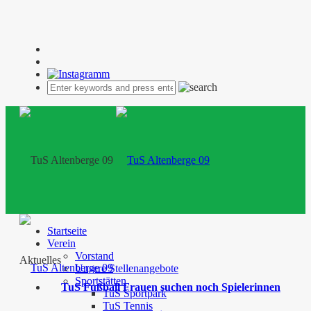
Startseite
Verein
Vorstand
Aktuelles
Unsere Stellenangebote
Sportstätten
TuS Fußball Frauen suchen noch Spielerinnen
TuS Sportpark
TuS Tennis