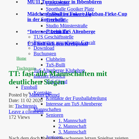
MU11 Turniersieger in Ibbenbüren
Finnenbahn
Sporthalle Gooiker Platz
Mädchenfußball im Fokus: Holzbau-Fieke-Cup
Sporthalle Grüner Weg
in der Soccerhalle
Tennishalle
Studio Münsterstraße
Soccerhalle
“Internes” beim TuS Altenberge
TUS Geschäftsstelle
Prävention sexualisierte Gewalt
Ü50 holt sich den Kreispokal
Download
Buchungen
Home
Clubheim
TuS-Bulli
Tischtennis
TuS Altenberge Klubshop
TT: fast alle Mannschaften mit
Interner Bereich
deutlichen Siegen
TuS Cloud
Fussball
Kontakte
Posted by
Markus Deimel
Kontakte der Fussballabteilung
Date:
11 02 2020
Interesse am TuS Altenberge
in:
Tischtennis
Mannschaften
Leave a comment
Senioren
172 Views
1. Mannschaft
2. Mannschaft
3. Mannschaft
Junioren
Nach dem doch eher durchwachsenen letzen Spieltag zeigten