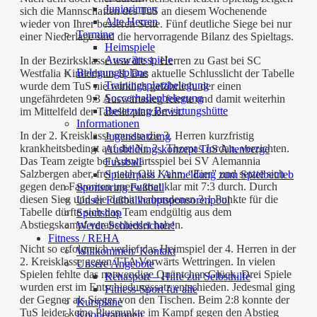
Juniorinnen
sich die Mannschaften des TuS an diesem Wochenende
Alte Herren
wieder von Ihrer besseren Seite. Fünf deutliche Siege bei nur
Termine
einer Niederlage sind die hervorragende Bilanz des Spieltags.
Heimspiele
Auswärtsspiele
In der Bezirksklasse war die 1. Herren zu Gast bei SC
Belegungspläne
Westfalia Kinderhaus II. Das aktuelle Schlusslicht der Tabelle
Trainingsplatzbelegung
wurde dem TuS nie wirklich gefährlich, der einen
Soccerhallenbelegung
ungefährdeten 9:3 Auswärtssieg feierte und damit weiterhin
Besetzung Bewirtungshütte
im Mittelfeld der Tabelle platziert ist.
Informationen
In der 2. Kreisklasse musste die 3. Herren kurzfristig
Jugendsatzung
krankheitsbedingt auf die Nr. 2 , Thomas Jordan, verzichten.
Ausbildungskonzept TuS Altenberge
Das Team zeigte bei Auswärtsspiel bei SV Alemannia
Fussball
Salzbergen aber, frei nach Olli Kahn, “Eier” und setzte sich
Spielerpass / Anmeldung zum Spielbetrieb
gegen den Favoriten unerwartet klar mit 7:3 durch. Durch
Sponsoring Fußball
diesen Sieg und die damit verbundenen 3:1 Punkte für die
Unser Fußballhauptsponsorenpool
Tabelle dürfte sich das Team endgültig aus dem
Sportshop
Abstiegskampf verabschiedet haben.
Werde Schiedsrichter!
Fitness / REHA
Nicht so erfolgreich verlief das Heimspiel der 4. Herren in der
Willkommen/ Kontakt
2. Kreisklasse gegen TTA Vorwärts Wettringen. In vielen
Unsere Angebote
Spielen fehlte das notwendige Quäntchen Glück. Drei Spiele
Rehasport – Hilfe zur Selbsthilfe
wurden erst im Entschiedungssatz entschieden. Jedesmal ging
Fitness-Sport für alle
der Gegner als Sieger von den Tischen. Beim 2:8 konnte der
Kurspläne
TuS leider keine Pluspunkte im Kampf gegen den Abstieg
Kooperationen