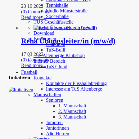
Tennishalle
23 10 2022
Studio Münsterstraße
(0) Comments
Soccerhalle
Read more...
TUS Geschäftsstelle
Prävention sexualisierte Gewalt
Download
Buchungen
Reha Übungsleiter/in (m/w/d)
Clubheim
TuS-Bulli
17 03 2022
TuS Altenberge Klubshop
(0) Comments
Interner Bereich
Read more...
TuS Cloud
Fussball
Initiativen
Kontakte
Kontakte der Fussballabteilung
Interesse am TuS Altenberge
Mannschaften
Senioren
1. Mannschaft
2. Mannschaft
3. Mannschaft
Junioren
Juniorinnen
Alte Herren