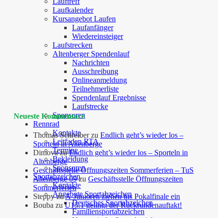
Lauftreff
Laufkalender
Kursangebot Laufen
Laufanfänger
Wiedereinsteiger
Laufstrecken
Altenberger Spendenlauf
Nachrichten
Ausschreibung
Onlineanmeldung
Teilnehmerliste
Spendenlauf Ergebnisse
Laufstrecke
Sponsoren
Neueste Kommentare
Rennrad
Kontakte
Thomas Schreiber
zu
Endlich geht’s wieder los –
Leitfaden RTA
Sporteln in Altenberge
Termine
Dimova
zu
Endlich geht’s wieder los – Sporteln in
Bekleidung
Altenberge
Sponsoren
Geschäftsstelle Öffnungszeiten Sommerferien – TuS
Sportabzeichen
Altenberge 09
zu
Geschäftsstelle Öffnungszeiten
Kontakte
Sommerferien
Angebote Sportabzeichen
Steppy
zu
A-Junioren ziehen ins Pokalfinale ein
Deutsches Sportabzeichen
Bouba
zu
U15.1 gelingt der Rückrundenauftakt!
Familiensportabzeichen