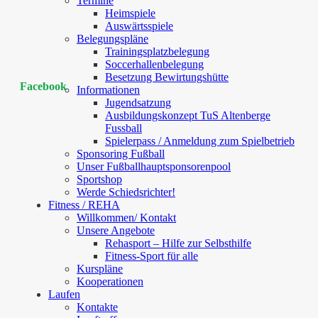
Termine
Heimspiele
Auswärtsspiele
Belegungspläne
Trainingsplatzbelegung
Soccerhallenbelegung
Besetzung Bewirtungshütte
Facebook
Informationen
Jugendsatzung
Ausbildungskonzept TuS Altenberge
Fussball
Spielerpass / Anmeldung zum Spielbetrieb
Sponsoring Fußball
Unser Fußballhauptsponsorenpool
Sportshop
Werde Schiedsrichter!
Fitness / REHA
Willkommen/ Kontakt
Unsere Angebote
Rehasport – Hilfe zur Selbsthilfe
Fitness-Sport für alle
Kurspläne
Kooperationen
Laufen
Kontakte