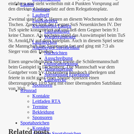
einfahren und steht weiterhin mit 4 Punkten Vorsprung auf
Laufen
den direkten Abstiegsplatz auf dem Relegationsplatz.
Kontakte
Lauftreff
Zweimal stand die 5. Herren an diesem Wochenende an den
Laufkalender
Tischen. Zuerst hieß der Gegner SuS Neuenkirchen IV. Der
Kursangebot Laufen
TuS spielte konzentriert auf und ließ dem Gegner beim 9:1
Laufanfänger
keine Chance. Als nächstes stand das Auswärtsspiel beim TuS
Wiedereinsteiger
St. Arnold IV auf dem Spielplan. Auch in diesem Spiel setzte
Laufstrecken
die Mannschaft ihre Siegesserie fort und ging mit 7:3 als
Altenberger Spendenlauf
Sieger von den Tischen.
Nachrichten
Ausschreibung
Einen ungewöhnlichen Sieg feierte die Schülermannschaft
Onlineanmeldung
beim Gastspiel in Dickenberg. Die Mannschaft war dem
Teilnehmerliste
Gastgeber vom SV Dickenberg haushoch überlegen und
Spendenlauf Ergebnisse
feierte in nicht ganz einer Stunde Spielzeit einen
Laufstrecke
überzeugenden 10:0 Sieg mit einer überragenden Satzbilanz
Sponsoren
von 30:0.
Rennrad
Kontakte
Leitfaden RTA
Termine
Bekleidung
Sponsoren
Sportabzeichen
Kontakte
Related posts
Angebote Sportabzeichen