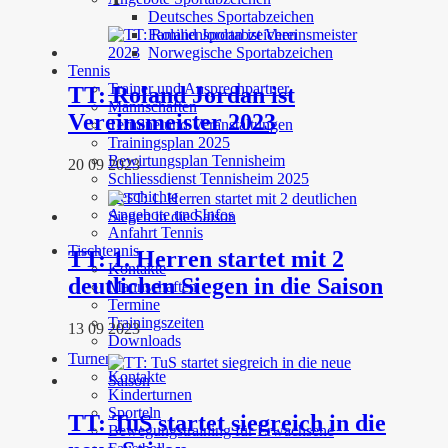
Deutsches Sportabzeichen
Familiensportabzeichen
Norwegische Sportabzeichen
Tennis
Trainer und Ansprechpartner
TT: Roland Jordan ist
Mannschaften
Vereinsmeister 2023
Termine und Veranstaltungen
Trainingsplan 2025
Bewirtungsplan Tennisheim
20 09 2023
Schliessdienst Tennisheim 2025
Geschichte
Angebote und Infos
Anfahrt Tennis
Tischtennis
TT: 1. Herren startet mit 2
Kontakte
deutlichen Siegen in die Saison
Mannschaften
Termine
Trainingszeiten
13 09 2023
Downloads
Turnen
Kontakte
Kinderturnen
Sporteln
TT: TuS startet siegreich in die
Bewegungstraining für Erwachsene