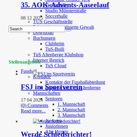
35. AOK-Advents-Aaseelauf
Tennishalle
Studio Münsterstraße
Soccerhalle
08 12 2025
TUS Geschäftsstelle
Prävention sexualisierte Gewalt
Download
Buchungen
Clubheim
TuS-Bulli
TuS Altenberge Klubshop
Interner Bereich
Stellenangebote
TuS Cloud
Fussball
Kontakte
Kontakte der Fussballabteilung
FSJ im Sportverein
Interesse am TuS Altenberge
Mannschaften
Senioren
17 04 2024
1. Mannschaft
(0) Comments
2. Mannschaft
Read more...
3. Mannschaft
Junioren
Juniorinnen
Alte Herren
Werde Schiedsrichter!