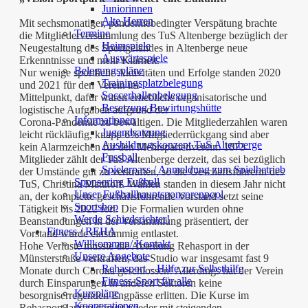
Juniorinnen
Alte Herren
Mit sechsmonatiger, pandemiebedingter Verspätung brachte
Termine
die Mitgliederversammlung des TuS Altenberge bezüglich der
Heimspiele
Neugestaltung des Sportgeländes in Altenberge neue
Auswärtsspiele
Erkenntnisse und mehr Klarheit.
Belegungspläne
Nur wenige sportliche Aktivitäten und Erfolge standen 2020
Trainingsplatzbelegung
und 2021 für den Verein im
Soccerhallenbelegung
Mittelpunkt, dafür waren erhebliche organisatorische und
Besetzung Bewirtungshütte
logistische Aufgaben aufgrund der
Informationen
Corona-Pandemie zu bewältigen. Die Mitgliederzahlen waren
Jugendsatzung
leicht rückläufig, knapp 6% Mitgliederrückgang sind aber
Ausbildungskonzept TuS Altenberge
kein Alarmzeichen für den Mehrspartenverein. 1873
Fussball
Mitglieder zählt der TuS Altenberge derzeit, das sei bezüglich
Spielerpass / Anmeldung zum Spielbetrieb
der Umstände gut zu verkraften, so die Geschäftsführerin des
Sponsoring Fußball
TuS, Christina Matthoff. Wahlen standen in diesem Jahr nicht
Unser Fußballhauptsponsorenpool
an, der komplette geschäftsführende Vorstand setzt seine
Sportshop
Tätigkeit bis 2022 fort. Die Formalien wurden ohne
Werde Schiedsrichter!
Beanstandungen in der Versammlung präsentiert, der
Fitness / REHA
Vorstand wurde einstimmig entlastet.
Willkommen/ Kontakt
Hohe Verluste musste die Abteilung Rehasport in der
Unsere Angebote
Münsterstraße verkraften, das Studio war insgesamt fast 9
Rehasport – Hilfe zur Selbsthilfe
Monate durch Corona geschlossen! Allerdings hat der Verein
Fitness-Sport für alle
durch Einsparungen in anderen Sektoren keine
Kurspläne
besorgniserregenden Engpässe erlitten. Die Kurse im
Kooperationen
Rehasport laufen derzeit wieder mit steigenden