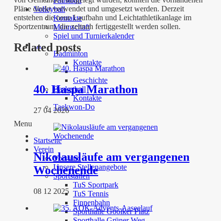
Faustball
Pläne direkt verwendet und umgesetzt werden. Derzeit
Volleyball
entstehen die neue Laufbahn und Leichtathletikanlage im
Kontakte
Sportzentrum, die zeitnah fertiggestellt werden sollen.
Mannschaft
Spiel und Turnierkalender
…
Related posts
Badminton
Kontakte
Geschichte
40. Haspa Marathon
Basketball
Kontakte
Taekwon-Do
27 04 2026
Menu
Startseite
Verein
Nikolausläufe am vergangenen
Vorstand
Unsere Stellenangebote
Wochenende
Sportstätten
TuS Sportpark
08 12 2025
TuS Tennis
Finnenbahn
Sporthalle Gooiker Platz
Sporthalle Grüner Weg