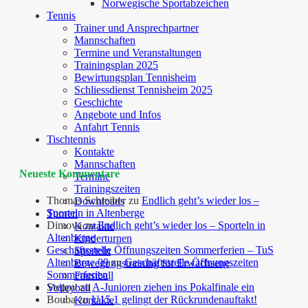
Norwegische Sportabzeichen
Tennis
Trainer und Ansprechpartner
Mannschaften
Termine und Veranstaltungen
Trainingsplan 2025
Bewirtungsplan Tennisheim
Schliessdienst Tennisheim 2025
Geschichte
Angebote und Infos
Anfahrt Tennis
Tischtennis
Kontakte
Mannschaften
Neueste Kommentare
Termine
Trainingszeiten
Thomas Schreiber
zu
Endlich geht’s wieder los –
Downloads
Sporteln in Altenberge
Turnen
Dimova
zu
Endlich geht’s wieder los – Sporteln in
Kontakte
Altenberge
Kinderturnen
Geschäftsstelle Öffnungszeiten Sommerferien – TuS
Sporteln
Altenberge 09
zu
Geschäftsstelle Öffnungszeiten
Bewegungstraining für Erwachsene
Sommerferien
Faustball
Steppy
zu
A-Junioren ziehen ins Pokalfinale ein
Volleyball
Bouba
zu
U15.1 gelingt der Rückrundenauftakt!
Kontakte