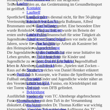
Laufen
Teilnehmerzahlen an, das Gerätetraining im Gesundheitssport
Kontakte
ist geöffnet.
Lauftreff
Laufkalender
Sportliche Ehrungen gab es diesmal nicht, für Ihre 50-jährige
Kursangebot Laufen
Vereinsmitgliedschaft wurden Angela Bußmann, Alfred
Laufanfänger
Brunsmann und Volker Wosnig geehrt. Eine besondere Ehre
Wiedereinsteiger
wurde Reinhold Ueding zu Teil, er wurde im Beisein der
Laufstrecken
ersten und zweiten Fußballmannschaft für seine Tätigkeit als
Altenberger Spendenlauf
Jugendtrainer und -koordinator, begonnen vor mehr als 50
Nachrichten
Jahren, sowie für seine langjährige Arbeit als Kassierer bei
Ausschreibung
den Heimspielen ausgezeichnet.
Onlineanmeldung
Die Jugendabteilung des Fußballs hat eine neue Initiative ins
Teilnehmerliste
Leben gerufen, um die Attraktivität für Kinder und
Spendenlauf Ergebnisse
Jugendliche zu steigern. Das Projekt JuliA (
Ju
gendfußball
Laufstrecke
l
eben
i
n
A
ltenberge) mit dem Motto „Spielen statt Zocken –
Sponsoren
Raus auf die Straße“, welches von Daniel Hemker erläutert
Rennrad
wurde, soll durch Konzepte, wie Funino die Spielfreude beim
Kontakte
Fußball steigern und Kinder und Jugendliche wieder näher an
Leitfaden RTA
den Vereinsfußball bringen. Funino, ein Kleinfeldspiel mit
Termine
vier Toren, wird auch vom DFB gefördert.
Bekleidung
Ausführlich wurden die vom TC Altenberge abgebrochenen
Sponsoren
Fusionsbemühungen mit dem TuS in der Versammlung
Sportabzeichen
diskutiert. Dem Vorsitzenden Dr. Thomas Keßler war wichtig
Kontakte
klarzustellen, dass der TuS weder eine Auflösung des TC
Angebote Sportabzeichen