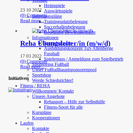
Termine
Heimspiele
23 10 2022
Auswärtsspiele
(0) Comments
Belegungspläne
Read more...
Trainingsplatzbelegung
Soccerhallenbelegung
Besetzung Bewirtungshütte
Informationen
Reha Übungsleiter/in (m/w/d)
Jugendsatzung
Ausbildungskonzept TuS Altenberge
Fussball
17 03 2022
Spielerpass / Anmeldung zum Spielbetrieb
(0) Comments
Sponsoring Fußball
Read more...
Unser Fußballhauptsponsorenpool
Sportshop
Initiativen
Werde Schiedsrichter!
Fitness / REHA
Willkommen/ Kontakt
Unsere Angebote
Rehasport – Hilfe zur Selbsthilfe
Fitness-Sport für alle
Kurspläne
Kooperationen
Laufen
Kontakte