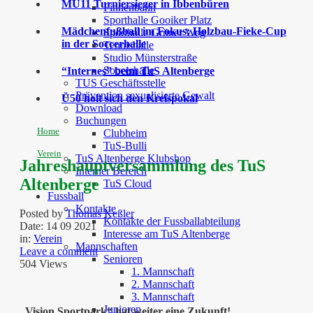
MU11 Turniersieger in Ibbenbüren
Finnenbahn
Sporthalle Gooiker Platz
Mädchenfußball im Fokus: Holzbau-Fieke-Cup
Sporthalle Grüner Weg
in der Soccerhalle
Tennishalle
Studio Münsterstraße
Soccerhalle
“Internes” beim TuS Altenberge
TUS Geschäftsstelle
Prävention sexualisierte Gewalt
Ü50 holt sich den Kreispokal
Download
Buchungen
Home
Clubheim
TuS-Bulli
Verein
TuS Altenberge Klubshop
Jahreshauptversammlung des TuS
Interner Bereich
Altenberge
TuS Cloud
Fussball
Kontakte
Posted by
Thomas Keßler
Kontakte der Fussballabteilung
Date:
14 09 2021
Interesse am TuS Altenberge
in:
Verein
Mannschaften
Leave a comment
Senioren
504 Views
1. Mannschaft
2. Mannschaft
3. Mannschaft
Junioren
„Vision Sportpark“ hat weiter eine Zukunft!