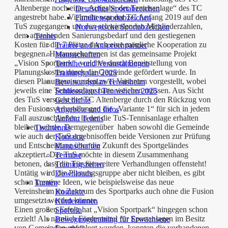
Altenberge noch eine „Aufgabe der Tennisanlage“ des TC
Deutsches Sportabzeichen
angestrebt habe. Vielmehr war der TC Anfang 2019 auf den
Familiensportabzeichen
TuS zugegangen, um den schwindenden Mitgliederzahlen,
Norwegische Sportabzeichen
dem anstehenden Sanierungsbedarf und den gestiegenen
Tennis
Kosten für die 7 Plätze durch eine mögliche Kooperation zu
Trainer und Ansprechpartner
begegnen. Herausgekommen ist das gemeinsame Projekt
Mannschaften
„Vision Sportpark“, welches durch Bereitstellung von
Termine und Veranstaltungen
Planungskosten durch die Gemeinde gefördert wurde. In
Trainingsplan 2025
diesen Planungen wurden zwei Varianten vorgestellt, wobei
Bewirtungsplan Tennisheim
jeweils eine Tennisanlage hätte weichen müssen. Aus Sicht
Schliessdienst Tennisheim 2025
des TuS versucht der TC Altenberge durch den Rückzug von
Geschichte
den Fusionsverhandlungen die „Variante 1“ für sich in jedem
Angebote und Infos
Fall auszuschließen, in der die TuS-Tennisanlage erhalten
Anfahrt Tennis
bleiben würde. Demgegenüber haben sowohl die Gemeinde
Tischtennis
wie auch der TuS ergebnisoffen beide Versionen zur Prüfung
Kontakte
und Entscheidung über die Zukunft des Sportgeländes
Mannschaften
akzeptiert. Der TuS möchte in diesem Zusammenhang
Termine
betonen, dass die Tür für weitere Verhandlungen offensteht!
Trainingszeiten
Untätig wird die Planungsgruppe aber nicht bleiben, es gibt
Downloads
schon kreative Ideen, wie beispielsweise das neue
Turnen
Vereinsheim im Zentrum des Sportparks auch ohne die Fusion
Kontakte
umgesetzt werden könnte.
Kinderturnen
Einen großen Erfolg hat „Vision Sportpark“ hingegen schon
Sporteln
erzielt! Als nämlich Fördermittel für Sportanlagen im Besitz
Bewegungstraining für Erwachsene
von Gemeinden aufgelegt wurden, konnten die vorhandenen