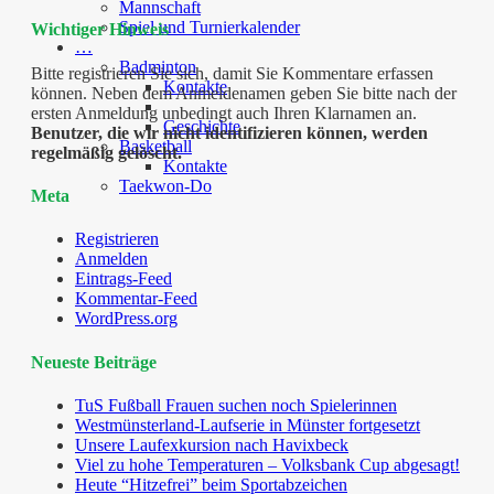
Mannschaft
Spiel und Turnierkalender
Wichtiger Hinweis
…
Badminton
Bitte registrieren Sie sich, damit Sie Kommentare erfassen
Kontakte
können. Neben dem Anmeldenamen geben Sie bitte nach der
ersten Anmeldung unbedingt auch Ihren Klarnamen an.
Geschichte
Benutzer, die wir nicht identifizieren können, werden
Basketball
regelmäßig gelöscht.
Kontakte
Taekwon-Do
Meta
Registrieren
Anmelden
Eintrags-Feed
Kommentar-Feed
WordPress.org
Neueste Beiträge
TuS Fußball Frauen suchen noch Spielerinnen
Westmünsterland-Laufserie in Münster fortgesetzt
Unsere Laufexkursion nach Havixbeck
Viel zu hohe Temperaturen – Volksbank Cup abgesagt!
Heute “Hitzefrei” beim Sportabzeichen