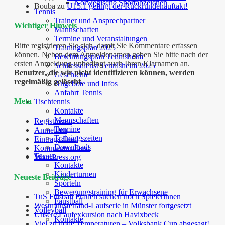
Norwegische Sportabzeichen
Bouba
zu
U15.1 gelingt der Rückrundenauftakt!
Tennis
Trainer und Ansprechpartner
Wichtiger Hinweis
Mannschaften
Termine und Veranstaltungen
Bitte registrieren Sie sich, damit Sie Kommentare erfassen
Trainingsplan 2025
können. Neben dem Anmeldenamen geben Sie bitte nach der
Bewirtungsplan Tennisheim
ersten Anmeldung unbedingt auch Ihren Klarnamen an.
Schliessdienst Tennisheim 2025
Benutzer, die wir nicht identifizieren können, werden
Geschichte
regelmäßig gelöscht.
Angebote und Infos
Anfahrt Tennis
Meta
Tischtennis
Kontakte
Mannschaften
Registrieren
Termine
Anmelden
Trainingszeiten
Eintrags-Feed
Downloads
Kommentar-Feed
Turnen
WordPress.org
Kontakte
Kinderturnen
Neueste Beiträge
Sporteln
Bewegungstraining für Erwachsene
TuS Fußball Frauen suchen noch Spielerinnen
Faustball
Westmünsterland-Laufserie in Münster fortgesetzt
Volleyball
Unsere Laufexkursion nach Havixbeck
Kontakte
Viel zu hohe Temperaturen – Volksbank Cup abgesagt!