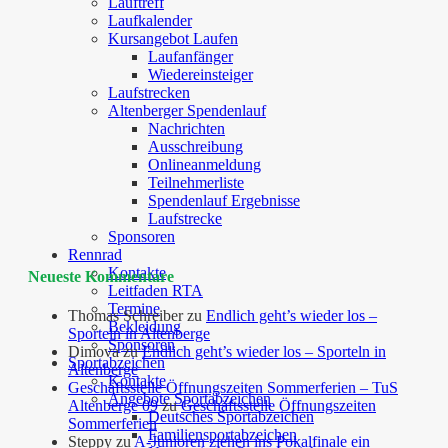
Lauftreff
Laufkalender
Kursangebot Laufen
Laufanfänger
Wiedereinsteiger
Laufstrecken
Altenberger Spendenlauf
Nachrichten
Ausschreibung
Onlineanmeldung
Teilnehmerliste
Spendenlauf Ergebnisse
Laufstrecke
Sponsoren
Rennrad
Kontakte
Neueste Kommentare
Leitfaden RTA
Termine
Thomas Schreiber
zu
Endlich geht’s wieder los –
Bekleidung
Sporteln in Altenberge
Sponsoren
Dimova
zu
Endlich geht’s wieder los – Sporteln in
Sportabzeichen
Altenberge
Kontakte
Geschäftsstelle Öffnungszeiten Sommerferien – TuS
Angebote Sportabzeichen
Altenberge 09
zu
Geschäftsstelle Öffnungszeiten
Deutsches Sportabzeichen
Sommerferien
Familiensportabzeichen
Steppy
zu
A-Junioren ziehen ins Pokalfinale ein