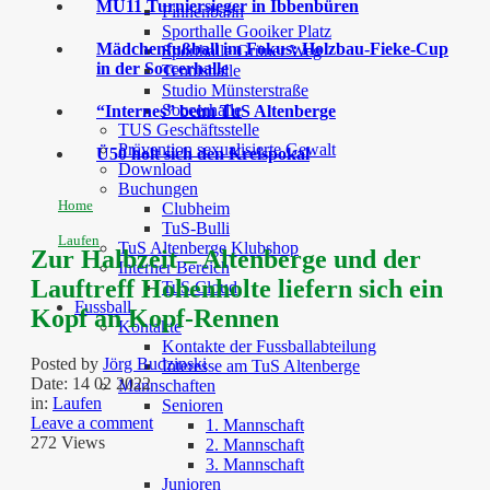
MU11 Turniersieger in Ibbenbüren
Finnenbahn
Sporthalle Gooiker Platz
Mädchenfußball im Fokus: Holzbau-Fieke-Cup
Sporthalle Grüner Weg
in der Soccerhalle
Tennishalle
Studio Münsterstraße
Soccerhalle
“Internes” beim TuS Altenberge
TUS Geschäftsstelle
Prävention sexualisierte Gewalt
Ü50 holt sich den Kreispokal
Download
Buchungen
Home
Clubheim
TuS-Bulli
Laufen
TuS Altenberge Klubshop
Zur Halbzeit – Altenberge und der
Interner Bereich
Lauftreff Hohenholte liefern sich ein
TuS Cloud
Fussball
Kopf an Kopf-Rennen
Kontakte
Kontakte der Fussballabteilung
Posted by
Jörg Budzinski
Interesse am TuS Altenberge
Date:
14 02 2022
Mannschaften
in:
Laufen
Senioren
Leave a comment
1. Mannschaft
272 Views
2. Mannschaft
3. Mannschaft
Junioren