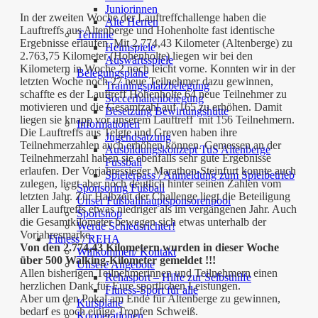
Juniorinnen
In der zweiten Woche der Lauftreffchallenge haben die
Alte Herren
Lauftreffs aus Altenberge und Hohenholte fast identische
Termine
Ergebnisse erlaufen. Mit 2.774,43 Kilometer (Altenberge) zu
Heimspiele
2.763,75 Kilometer (Hohenholte) liegen wir bei den
Auswärtsspiele
Kilometern in Woche 2 noch leicht vorne. Konnten wir in der
Belegungspläne
letzten Woche noch 27 neue Teilnehmer dazu gewinnen,
Trainingsplatzbelegung
schaffte es der Lauftreff Hohenholte 64 neue Teilnehmer zu
Soccerhallenbelegung
motivieren und die Gesamtzahl auf 165 zu erhöhen. Damit
Besetzung Bewirtungshütte
liegen sie knapp vor unserem Lauftreff mit 156 Teilnehmern.
Informationen
Die Lauftreffs aus Telgte und Greven haben ihre
Jugendsatzung
Teilnehmerzahlen auch erhöhen können. Gemessen an der
Ausbildungskonzept TuS Altenberge
Teilnehmerzahl haben sie ebenfalls sehr gute Ergebnisse
Fussball
erlaufen. Der Vorjahressieger Marathon-Steinfurt konnte auch
Spielerpass / Anmeldung zum Spielbetrieb
zulegen, liegt aber noch deutlich hinter seinen Zahlen vom
Sponsoring Fußball
letzten Jahr. Zur Halbzeit der Challenge liegt die Beteiligung
Unser Fußballhauptsponsorenpool
aller Lauftreffs etwas niedriger als im vergangenen Jahr. Auch
Sportshop
die Gesamtkilometer bewegen sich etwas unterhalb der
Werde Schiedsrichter!
Vorjahresmarke.
Fitness / REHA
Von den 2.774,43 Kilometern wurden in dieser Woche
Willkommen/ Kontakt
über 500 Walking-Kilometer gemeldet !!!
Unsere Angebote
Allen bisherigen Teilnehmerinnen und Teilnehmern einen
Rehasport – Hilfe zur Selbsthilfe
herzlichen Dank für Eure sportlichen Leistungen.
Fitness-Sport für alle
Aber um den Pokal am Ende für Altenberge zu gewinnen,
Kurspläne
bedarf es noch einige Tropfen Schweiß.
Kooperationen