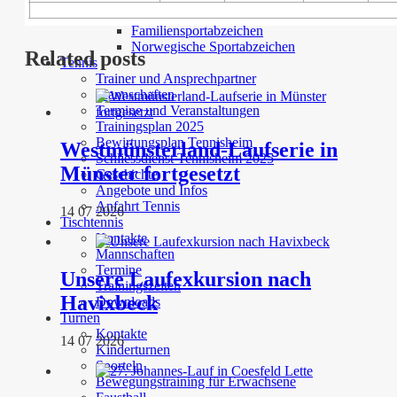
Deutsches Sportabzeichen
Familiensportabzeichen
Norwegische Sportabzeichen
Related posts
Tennis
Trainer und Ansprechpartner
Mannschaften
Termine und Veranstaltungen
Trainingsplan 2025
Bewirtungsplan Tennisheim
Westmünsterland-Laufserie in
Schliessdienst Tennisheim 2025
Münster fortgesetzt
Geschichte
Angebote und Infos
Anfahrt Tennis
14 07 2026
Tischtennis
Kontakte
Mannschaften
Termine
Unsere Laufexkursion nach
Trainingszeiten
Havixbeck
Downloads
Turnen
Kontakte
14 07 2026
Kinderturnen
Sporteln
Bewegungstraining für Erwachsene