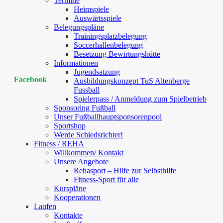
Termine
Heimspiele
Auswärtsspiele
Belegungspläne
Trainingsplatzbelegung
Soccerhallenbelegung
Besetzung Bewirtungshütte
Informationen
Jugendsatzung
Facebook
Ausbildungskonzept TuS Altenberge
Fussball
Spielerpass / Anmeldung zum Spielbetrieb
Sponsoring Fußball
Unser Fußballhauptsponsorenpool
Sportshop
Werde Schiedsrichter!
Fitness / REHA
Willkommen/ Kontakt
Unsere Angebote
Rehasport – Hilfe zur Selbsthilfe
Fitness-Sport für alle
Kurspläne
Kooperationen
Laufen
Kontakte