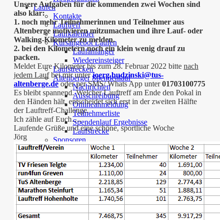
Unsere Aufgaben für die kommenden zwei Wochen sind
Laufen
also klar:
Kontakte
1. noch mehr Teilnehmerinnen und Teilnehmer aus
Lauftreff
Altenberge motivieren mitzumachen und ihre Lauf- oder
Laufkalender
Walking-Kilometer zu melden.
Kursangebot Laufen
2. bei den Kilometern noch ein klein wenig drauf zu
Laufanfänger
packen.
Wiedereinsteiger
Meldet Eure Kilometer bis zum 28. Februar 2022 bitte
nach
Laufstrecken
jedem Lauf
bei mir unter
joerg.budzinski@tus-
Altenberger Spendenlauf
altenberge.de
oder per SMS/ Whats App unter
01703100775
Nachrichten
Es bleibt spannend. Welcher Lauftreff am Ende den Pokal in
Ausschreibung
den Händen hält, entscheidet sich erst in der zweiten Hälfte
Onlineanmeldung
der Lauftreff-Challenge.
Teilnehmerliste
Ich zähle auf Euch….
Spendenlauf Ergebnisse
Laufende Grüße und eine schöne, sportliche Woche
Laufstrecke
Jörg
Sponsoren
Rennrad
Kontakte
Leitfaden RTA
Termine
Bekleidung
Sponsoren
Sportabzeichen
Kontakte
Angebote Sportabzeichen