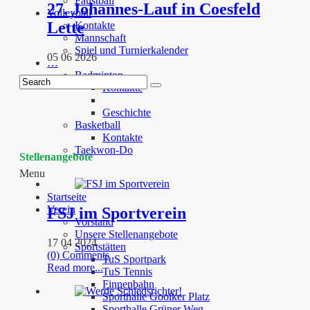
Faustball
27. Johannes-Lauf in Coesfeld
Volleyball
Lette
Kontakte
Mannschaft
Spiel und Turnierkalender
05 06 2026
…
Badminton
Kontakte
Geschichte
Basketball
Kontakte
Taekwon-Do
Stellenangebote
Menu
Startseite
Verein
FSJ im Sportverein
Vorstand
Unsere Stellenangebote
17 04 2024
Sportstätten
(0) Comments
TuS Sportpark
Read more...
TuS Tennis
Finnenbahn
Sporthalle Gooiker Platz
Sporthalle Grüner Weg