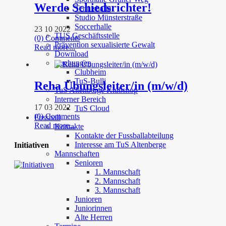
Werde Schiedsrichter!
Tennishalle
Studio Münsterstraße
Soccerhalle
23 10 2022
TUS Geschäftsstelle
(0) Comments
Prävention sexualisierte Gewalt
Read more...
Download
Buchungen
Clubheim
TuS-Bulli
Reha Übungsleiter/in (m/w/d)
TuS Altenberge Klubshop
Interner Bereich
17 03 2022
TuS Cloud
(0) Comments
Fussball
Read more...
Kontakte
Kontakte der Fussballabteilung
Interesse am TuS Altenberge
Initiativen
Mannschaften
Senioren
1. Mannschaft
2. Mannschaft
3. Mannschaft
Junioren
Juniorinnen
Alte Herren