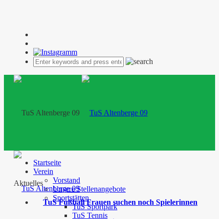
Startseite
Verein
Vorstand
Aktuelles
Unsere Stellenangebote
Sportstätten
TuS Fußball Frauen suchen noch Spielerinnen
TuS Sportpark
TuS Tennis