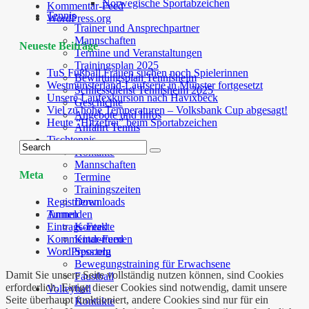
Norwegische Sportabzeichen
Kommentar-Feed
Tennis
WordPress.org
Trainer und Ansprechpartner
Mannschaften
Neueste Beiträge
Termine und Veranstaltungen
Trainingsplan 2025
TuS Fußball Frauen suchen noch Spielerinnen
Bewirtungsplan Tennisheim
Westmünsterland-Laufserie in Münster fortgesetzt
Schliessdienst Tennisheim 2025
Unsere Laufexkursion nach Havixbeck
Geschichte
Viel zu hohe Temperaturen – Volksbank Cup abgesagt!
Angebote und Infos
Heute “Hitzefrei” beim Sportabzeichen
Anfahrt Tennis
Tischtennis
Kontakte
Mannschaften
Meta
Termine
Trainingszeiten
Downloads
Registrieren
Turnen
Anmelden
Kontakte
Eintrags-Feed
Kinderturnen
Kommentar-Feed
Sporteln
WordPress.org
Bewegungstraining für Erwachsene
Damit Sie unsere Seite vollständig nutzen können, sind Cookies
Faustball
erforderlich. Einige dieser Cookies sind notwendig, damit unsere
Volleyball
Seite überhaupt funktioniert, andere Cookies sind nur für ein
Kontakte