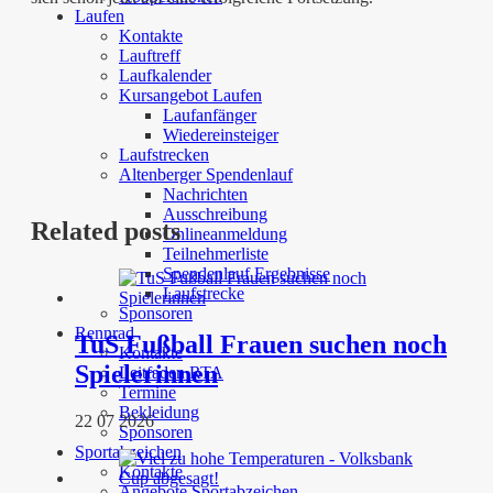
Laufen
Kontakte
Lauftreff
Laufkalender
Kursangebot Laufen
Laufanfänger
Wiedereinsteiger
Laufstrecken
Altenberger Spendenlauf
Nachrichten
Ausschreibung
Related posts
Onlineanmeldung
Teilnehmerliste
Spendenlauf Ergebnisse
Laufstrecke
Sponsoren
Rennrad
TuS Fußball Frauen suchen noch
Kontakte
Spielerinnen
Leitfaden RTA
Termine
Bekleidung
22 07 2026
Sponsoren
Sportabzeichen
Kontakte
Angebote Sportabzeichen