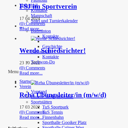
Faustball
FSJ im Sportverein
Volleyball
Kontakte
Mannschaft
17 04 2024
Spiel und Turnierkalender
(0) Comments
…
Read more...
Badminton
Kontakte
Geschichte
Werde Schiedsrichter!
Basketball
Kontakte
Taekwon-Do
23 10 2022
(0) Comments
Menu
Read more...
Startseite
Verein
Vorstand
Reha Übungsleiter/in (m/w/d)
Unsere Stellenangebote
Sportstätten
17 03 2022
TuS Sportpark
(0) Comments
TuS Tennis
Read more...
Finnenbahn
Sporthalle Gooiker Platz
Sporthalle Grüner Weg