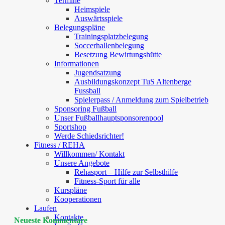
Termine
Heimspiele
Auswärtsspiele
Belegungspläne
Trainingsplatzbelegung
Soccerhallenbelegung
Besetzung Bewirtungshütte
Informationen
Jugendsatzung
Ausbildungskonzept TuS Altenberge
Fussball
Spielerpass / Anmeldung zum Spielbetrieb
Sponsoring Fußball
Unser Fußballhauptsponsorenpool
Sportshop
Werde Schiedsrichter!
Fitness / REHA
Willkommen/ Kontakt
Unsere Angebote
Rehasport – Hilfe zur Selbsthilfe
Fitness-Sport für alle
Kurspläne
Kooperationen
Laufen
Kontakte
Neueste Kommentare