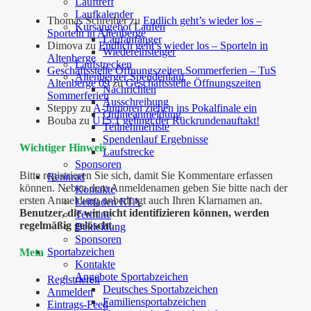
Lauftreff
Laufkalender
Thomas Schreiber
zu
Endlich geht’s wieder los –
Kursangebot Laufen
Sporteln in Altenberge
Laufanfänger
Dimova
zu
Endlich geht’s wieder los – Sporteln in
Wiedereinsteiger
Altenberge
Laufstrecken
Geschäftsstelle Öffnungszeiten Sommerferien – TuS
Altenberger Spendenlauf
Altenberge 09
zu
Geschäftsstelle Öffnungszeiten
Nachrichten
Sommerferien
Ausschreibung
Steppy
zu
A-Junioren ziehen ins Pokalfinale ein
Onlineanmeldung
Bouba
zu
U15.1 gelingt der Rückrundenauftakt!
Teilnehmerliste
Spendenlauf Ergebnisse
Wichtiger Hinweis
Laufstrecke
Sponsoren
Bitte registrieren Sie sich, damit Sie Kommentare erfassen
Rennrad
können. Neben dem Anmeldenamen geben Sie bitte nach der
Kontakte
ersten Anmeldung unbedingt auch Ihren Klarnamen an.
Leitfaden RTA
Benutzer, die wir nicht identifizieren können, werden
Termine
regelmäßig gelöscht.
Bekleidung
Sponsoren
Sportabzeichen
Meta
Kontakte
Angebote Sportabzeichen
Registrieren
Deutsches Sportabzeichen
Anmelden
Familiensportabzeichen
Eintrags-Feed