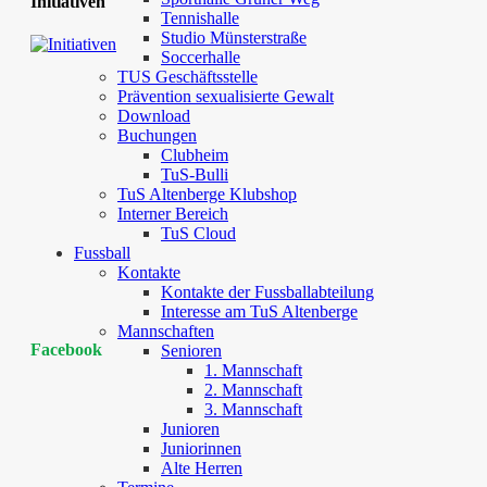
Initiativen
Tennishalle
Studio Münsterstraße
Soccerhalle
TUS Geschäftsstelle
Prävention sexualisierte Gewalt
Download
Buchungen
Clubheim
TuS-Bulli
TuS Altenberge Klubshop
Interner Bereich
TuS Cloud
Fussball
Kontakte
Kontakte der Fussballabteilung
Interesse am TuS Altenberge
Mannschaften
Facebook
Senioren
1. Mannschaft
2. Mannschaft
3. Mannschaft
Junioren
Juniorinnen
Alte Herren