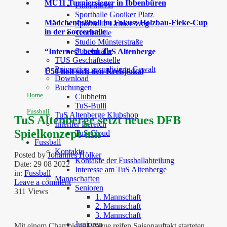
MU11 Turniersieger in Ibbenbüren
Finnenbahn
Sporthalle Gooiker Platz
Mädchenfußball im Fokus: Holzbau-Fieke-Cup
Sporthalle Grüner Weg
in der Soccerhalle
Tennishalle
Studio Münsterstraße
Soccerhalle
“Internes” beim TuS Altenberge
TUS Geschäftsstelle
Prävention sexualisierte Gewalt
Ü50 holt sich den Kreispokal
Download
Buchungen
Home
Clubheim
TuS-Bulli
Fussball
TuS Altenberge Klubshop
TuS Altenberge setzt neues DFB
Interner Bereich
Spielkonzept um
TuS Cloud
Fussball
Kontakte
Posted by
Johannes Hölker
Kontakte der Fussballabteilung
Date:
29 08 2022
Interesse am TuS Altenberge
in:
Fussball
Mannschaften
Leave a comment
Senioren
311 Views
1. Mannschaft
2. Mannschaft
3. Mannschaft
Junioren
Mit einem Champions League reifen Saisonauftakt starteten