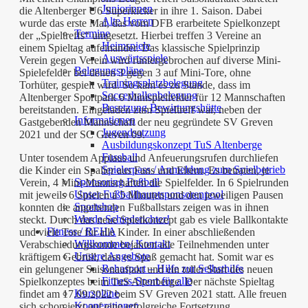
Juniorinnen
die Altenberger U6 Superkicker in ihre 1. Saison. Dabei
Alte Herren
wurde das erste Mal, das vom DFB erarbeitete Spielkonzept
Termine
der „Spieltreffs“ umgesetzt. Hierbei treffen 3 Vereine an
Heimspiele
einem Spieltag aufeinander. Das klassische Spielprinzip
Auswärtsspiele
Verein gegen Verein wird runtergebrochen auf diverse Mini-
Belegungspläne
Spielefelder bei denen 3 gegen 3 auf Mini-Tore, ohne
Trainingsplatzbelegung
Torhüter, gespielt wird. So kam es zu Stande, dass im
Soccerhallenbelegung
Altenberger Sportpark 6 Minispielfelder für 12 Mannschaften
Besetzung Bewirtungshütte
bereitstanden. Eingeladen zum Spieltreff war, neben der
Informationen
Gastgebenden Mannschaft der neu gegründete SV Greven
Jugendsatzung
2021 und der SC Greven 09.
Ausbildungskonzept TuS Altenberge
Fussball
Unter tosendem Applaus und Anfeuerungsrufen durchliefen
Spielerpass / Anmeldung zum Spielbetrieb
die Kinder ein Spalier aus Fans und Eltern. Es betraten, je
Sponsoring Fußball
Verein, 4 Mini-Mannschaften die Spielfelder. In 6 Spielrunden
Unser Fußballhauptsponsorenpool
mit jeweils 6 Spielen á 5 Minuten und den jeweiligen Pausen
Sportshop
konnten die angehenden Fußballstars zeigen was in ihnen
Werde Schiedsrichter!
steckt. Durch das neue Spielkonzept gab es viele Ballkontakte
Fitness / REHA
und viele Tore für alle Kinder. In einer abschließenden
Willkommen/ Kontakt
Verabschiedungsrunde bejahten alle Teilnehmenden unter
Unsere Angebote
kräftigem Gebrüll, dass es Spaß gemacht hat. Somit war es
Rehasport – Hilfe zur Selbsthilfe
ein gelungener Saisonauftakt und ein toller Start des neuen
Fitness-Sport für alle
Spielkonzeptes beim TuS Altenberge. Der nächste Spieltag
Kurspläne
findet am 17.09.2022 beim SV Greven 2021 statt. Alle freuen
Kooperationen
sich schon jetzt auf eine erfolgreiche Fortsetzung.