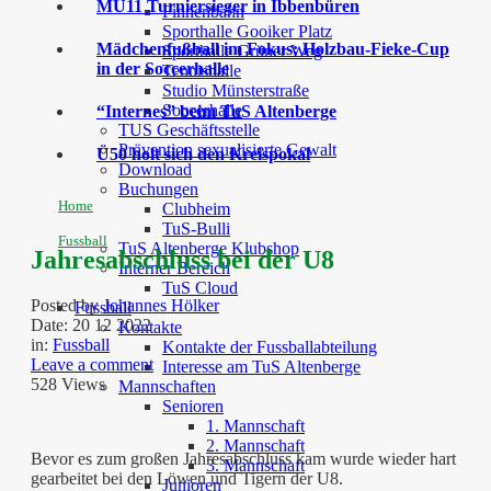
MU11 Turniersieger in Ibbenbüren
Finnenbahn
Sporthalle Gooiker Platz
Mädchenfußball im Fokus: Holzbau-Fieke-Cup
Sporthalle Grüner Weg
in der Soccerhalle
Tennishalle
Studio Münsterstraße
Soccerhalle
“Internes” beim TuS Altenberge
TUS Geschäftsstelle
Prävention sexualisierte Gewalt
Ü50 holt sich den Kreispokal
Download
Buchungen
Home
Clubheim
TuS-Bulli
Fussball
TuS Altenberge Klubshop
Jahresabschluss bei der U8
Interner Bereich
TuS Cloud
Posted by
Johannes Hölker
Fussball
Date:
20 12 2022
Kontakte
in:
Fussball
Kontakte der Fussballabteilung
Leave a comment
Interesse am TuS Altenberge
528 Views
Mannschaften
Senioren
1. Mannschaft
2. Mannschaft
Bevor es zum großen Jahresabschluss kam wurde wieder hart
3. Mannschaft
gearbeitet bei den Löwen und Tigern der U8.
Junioren