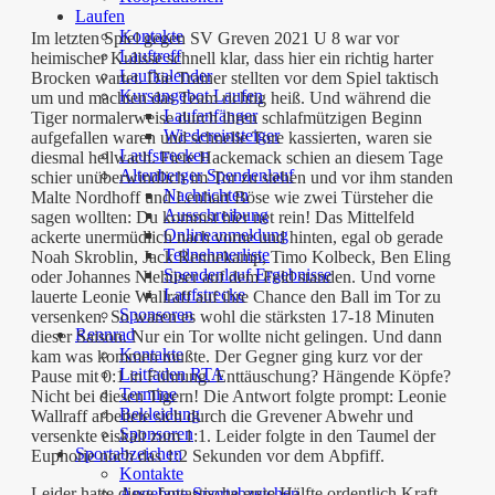
Laufen
Kontakte
Im letzten Spiel gegen SV Greven 2021 U 8 war vor
Lauftreff
heimischer Kulisse schnell klar, dass hier ein richtig harter
Laufkalender
Brocken wartet. Die Trainer stellten vor dem Spiel taktisch
Kursangebot Laufen
um und machten das Team richtig heiß. Und während die
Laufanfänger
Tiger normalerweise durch ihren schlafmützigen Beginn
Wiedereinsteiger
aufgefallen waren und schnelle Tore kassierten, waren sie
Laufstrecken
diesmal hellwach. Fiete Hackemack schien an diesem Tage
Altenberger Spendenlauf
schier unüberwindlich im Tor zu stehen und vor ihm standen
Nachrichten
Malte Nordhoff und Lenhart Böse wie zwei Türsteher die
Ausschreibung
sagen wollten: Du kommst hier net rein! Das Mittelfeld
Onlineanmeldung
ackerte unermüdlich nach vorne und hinten, egal ob gerade
Teilnehmerliste
Noah Skroblin, Jack Rennekamp, Timo Kolbeck, Ben Eling
Spendenlauf Ergebnisse
oder Johannes Niehüser auf dem Feld standen. Und vorne
Laufstrecke
lauerte Leonie Wallraff auf ihre Chance den Ball im Tor zu
Sponsoren
versenken. So waren es wohl die stärksten 17-18 Minuten
Rennrad
dieser Saison. Nur ein Tor wollte nicht gelingen. Und dann
Kontakte
kam was kommen mußte. Der Gegner ging kurz vor der
Leitfaden RTA
Pause mit 0:1 in Führung. Enttäuschung? Hängende Köpfe?
Termine
Nicht bei diesen Tigern! Die Antwort folgte prompt: Leonie
Bekleidung
Wallraff arbeitete sich durch die Grevener Abwehr und
Sponsoren
versenkte eiskalt zum 1:1. Leider folgte in den Taumel der
Sportabzeichen
Euphorie noch das 1:2 Sekunden vor dem Abpfiff.
Kontakte
Angebote Sportabzeichen
Leider hatte diese fantastische erste Hälfte ordentlich Kraft