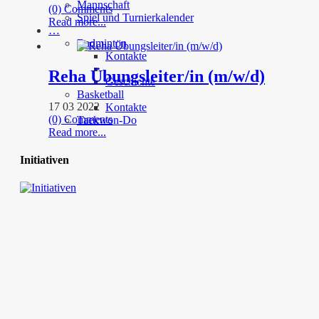
Mannschaft
(0) Comments
Spiel und Turnierkalender
Read more...
…
Badminton
Kontakte
Reha Übungsleiter/in (m/w/d)
Geschichte
Basketball
17 03 2022
Kontakte
(0) Comments
Taekwon-Do
Read more...
Initiativen