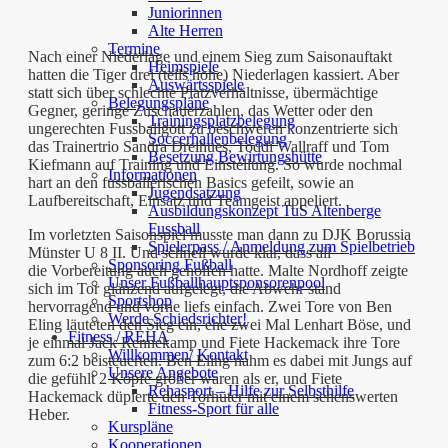
Juniorinnen
Alte Herren
Termine
Nach einer Niederlage und einem Sieg zum Saisonauftakt
Heimspiele
hatten die Tiger drei (teils hohe) Niederlagen kassiert. Aber
Auswärtsspiele
statt sich über schlechte Platzverhältnisse, übermächtige
Belegungspläne
Gegner, geringe Zuschauerzahlen, das Wetter oder den
Trainingsplatzbelegung
ungerechten Fussballgott zu beschweren konzentrierte sich
Soccerhallenbelegung
das Trainertrio Sandra Dreihues, Toddi Wallraff und Tom
Besetzung Bewirtungshütte
Kiefmann auf Training und Einstellung. So wurde nochmal
Informationen
hart an den fussballerischen Basics gefeilt, sowie an
Jugendsatzung
Laufbereitschaft, Einsatz und Teamgeist appeliert.
Ausbildungskonzept TuS Altenberge
Fussball
Im vorletzten Saisonspiel musste man dann zu DJK Borussia
Spielerpass / Anmeldung zum Spielbetrieb
Münster U 8 II. Und schnell wurde klar, dass all
Sponsoring Fußball
die Vorbereitung auch geholfen hatte. Malte Nordhoff zeigte
Unser Fußballhauptsponsorenpool
sich im Tor glänzend aufgelegt, die Abwehr stand
Sportshop
hervorragend und vorne liefs einfach. Zwei Tore von Ben
Werde Schiedsrichter!
Eling läuteten den Sieg ein, ehe zwei Mal Lenhart Böse, und
Fitness / REHA
je einmal Jack Rennekamp und Fiete Hackemack ihre Tore
Willkommen/ Kontakt
zum 6:2 beisteuerten. Ben Eling nahm es dabei mit Jungs auf
Unsere Angebote
die gefühlt 2 Köpfe größer waren als er, und Fiete
Rehasport – Hilfe zur Selbsthilfe
Hackemack düpierte den Torhüter mit einem sehenswerten
Fitness-Sport für alle
Heber.
Kurspläne
Kooperationen