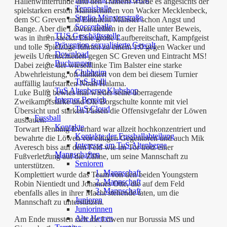
Hallenwinterrunde und den Trainern wurde es angesichts der
Tennishalle
spielstarken ersten Mannschaften von Wacker Mecklenbeck,
Studio Münsterstraße
dem SC Greven und Eintracht Münster schon Angst und
Soccerhalle
Bange. Aber die Löwen stellten in der Halle unter Beweis,
TUS Geschäftsstelle
was in ihnen steckt: Eine große Laufbereitschaft, Kampfgeist
Prävention sexualisierte Gewalt
und tolle Spielzüge führten zu einem 1:0 gegen Wacker und
Download
jeweils Unentschieden gegen SC Greven und Eintracht MS!
Buchungen
Dabei zeigte der wieselflinke Tim Balster eine starke
Clubheim
Abwehrleistung, oft flankiert von dem bei diesem Turnier
TuS-Bulli
auffällig laufstarken Noah Halama.
TuS Altenberge Klubshop
Luke Bulig bewies mal wieder seine überragende
Interner Bereich
Zweikampfstärke und Ole Borgschulte konnte mit viel
TuS Cloud
Übersicht und starken Pässen die Offensivgefahr der Löwen
Fussball
ausbauen.
Kontakte
Torwart Henning Everhard war allzeit hochkonzentriert und
Kontakte der Fussballabteilung
bewahrte die Löwen vor einigen Gegentoren und auch Mik
Interesse am TuS Altenberge
Averesch biss auf dem Feld wie im Tor trotz einer
Mannschaften
Fußverletzung auf die Zähne, um seine Mannschaft zu
Senioren
unterstützen.
1. Mannschaft
Komplettiert wurde das Team von den beiden Youngstern
2. Mannschaft
Robin Nientiedt und Johannes Otte, die auf dem Feld
3. Mannschaft
ebenfalls alles in ihrer Macht stehende taten, um die
Junioren
Mannschaft zu unterstützen.
Juniorinnen
Alte Herren
Am Ende mussten sich die Löwen nur Borussia MS und