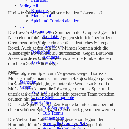
Faustball
Volleyball
Kontakte
Und wie sah es diese Halbserie bei den Löwen aus?
Mannschaft
Spiel und Turnierkalender
…
Badminton
Die Löwen waren diesen Sommer in der Gruppe 2 gestartet.
Kontakte
Nach einem fulminanten 15:2 gegen sichtlich überforderte
Gremmendorfer, folgte ein ebenfalls deutliches 6:2 gegen
Geschichte
Roxel. Auch gegen den ESV Münster konnten sich die
Basketball
Altenberger Löwen mit 3:8 durchsetzen. Gegen Blauweiß
Kontakte
Aasee wurde es schon schwerer, aber die Punkte blieben
Taekwon-Do
durch ein 5:4 in Altenberge.
Menu
Dann folgte ein Spiel zum Vergessen: Gegen Borussia
Münster mußte man sich mit einem 4:7 geschlagen geben.
Startseite
Im vorletzten Spiel ging es unter der Woche zu Saxonia
Verein
Münster. Hier kamen die Löwen gar nicht ins Spiel und
Vorstand
unterlagen einem spielerisch nicht besseren Team trotzdem
Unsere Stellenangebote
deutlich mit 2:5.
Sportstätten
Das letzte Spiel der Draußen-Runde konnte dann aber mit
TuS Sportpark
einem schönen Spiel 9:4 in Gievenbeck gewonnen werden.
TuS Tennis
Finnenbahn
Die Vielzahl an hohen Siegen, gerade zu Beginn der
Sporthalle Gooiker Platz
Hinrunde, führte zur Eingruppierung in Gruppe 1 der
Sporthalle Grüner Weg