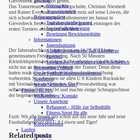
Termine
Gievenbeck geschlagen geben.
Heimspiele
Das Trainerteam um Anna Borgschulte, Christian Nientiedt
Auswärtsspiele
und Rainer Everhard war sichtlich stolz auf seine Löwen, die
Belegungspläne
sich schon auf das nächste Hallenturnier im Januar in
Trainingsplatzbelegung
Gievenbeck freuen und dort an die guten Leistungen des
Soccerhallenbelegung
ersten Turniers anknüpfen möchten.
Besetzung Bewirtungshütte
Informationen
Jugendsatzung
Der Jahresabschluss folgte dann am 16.12.2022 beim
Ausbildungskonzept TuS Altenberge
gemeinsamen Freitagstraining. Nach 50 Minuten
Fussball
Kleinfeldspielen bei eisiger Kälte erfreuten sich die Kinder
Spielerpass / Anmeldung zum Spielbetrieb
nicht nur an den warmen Worten der Trainer. Denn diese
Sponsoring Fußball
hatten noch eine besondere Weihnachtsüberraschung
Unser Fußballhauptsponsorenpool
vorbereitet. So schenkten sie allen U 8 Kindern Rucksäcke
Sportshop
mit Vereinslogo und Initialen. Die Presseabetilung war
Werde Schiedsrichter!
selbstverständlich vor Ort und machte einige Schnappschüsse
Fitness / REHA
der begeisterten Kinder.
Willkommen/ Kontakt
Unsere Angebote
Rehasport – Hilfe zur Selbsthilfe
Fitness-Sport für alle
Fazit: Wir alle freuen uns schon auf das neue Jahr und neue
Kurspläne
Fussballabenteuer der U 8 Löwen und Tiger!
Kooperationen
Laufen
Related posts
Kontakte