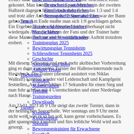
Deutsches Sportabzeichen
gekostet. Man konnte noch ein paar Minuten in der zweiten
Familiensportabzeichen
Halbzeit dagegen halten, doch dann fielen das 1:3 und 1:4
Norwegische Sportabzeichen
und trotz aller Anfeuerung der Trainer und Fans war der Bann
Tennis
gebrochen. Am Ende mußte man sich 1:9 geschlagen geben.
Trainer und Ansprechpartner
Ein Ergebnis das den Spielverlauf leider überhaupt nicht
Mannschaften
wiedergab. Aber die Herzen der Fans und der Trainer hatte
Termine und Veranstaltungen
diese Mannschaft mit einem wirklich tollen Auftritt trotzdem
Trainingsplan 2025
erobert.
Bewirtungsplan Tennisheim
Schliessdienst Tennisheim 2025
Geschichte
Mit diesem Schwung und noch mehr akribischer Vorbereitung
Angebote und Infos
ging es dann zum ersten Turnier der Hallenwinterrunde nach
Anfahrt Tennis
Havixbeck. Die Trainer (diesmal assistiert von Niklas
Tischtennis
Wallraff) konnten wieder viel Leidenschaft und Kampfgeist
Kontakte
feststellen. Am Ende fehlten 17 Sekunden für einen Sieg und
Mannschaften
man fuhr achtbar mit 4 Unentschieden und einer Niederlage
Termine
nach Hause.
Trainingszeiten
Downloads
Am 22.01.2023 ab 9 Uhr steigt das zweite Turnier, dann in
Turnen
der heimischen Soccerhalle. Wer sonntags um 9 Uhr meist
Kontakte
nicht weiß was er so tun soll, kann gerne vorbeischauen. Es
Kinderturnen
gibt spannenden Fussball und fürs leibliche Wohl wird auch
Sporteln
gesorgt.
Bewegungstraining für Erwachsene