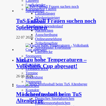
Lauftreff
Laufkalender
Kursangebot Laufen
Laufanfänger
Wiedereinsteiger
TuS Fußball Frauen suchen noch
Laufstrecken
Altenberger Spendenlauf
Spielerinnen
Nachrichten
Ausschreibung
22 07 2026
Onlineanmeldung
Teilnehmerliste
Spendenlauf Ergebnisse
Laufstrecke
Sponsoren
Viel zu hohe Temperaturen –
Rennrad
Kontakte
Volksbank Cup abgesagt!
Leitfaden RTA
Termine
26 06 2026
Bekleidung
Sponsoren
Sportabzeichen
Kontakte
Mädchenfussball beim TuS
Angebote Sportabzeichen
Deutsches Sportabzeichen
Altenberge
Familiensportabzeichen