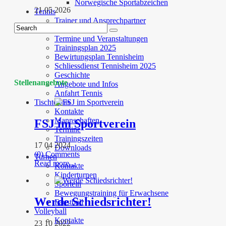
Norwegische Sportabzeichen
21 05 2026
Tennis
Trainer und Ansprechpartner
Mannschaften
Termine und Veranstaltungen
Trainingsplan 2025
Bewirtungsplan Tennisheim
Schliessdienst Tennisheim 2025
Geschichte
Stellenangebote
Angebote und Infos
Anfahrt Tennis
Tischtennis
Kontakte
Mannschaften
FSJ im Sportverein
Termine
Trainingszeiten
17 04 2024
Downloads
(0) Comments
Turnen
Read more...
Kontakte
Kinderturnen
Sporteln
Bewegungstraining für Erwachsene
Werde Schiedsrichter!
Faustball
Volleyball
Kontakte
23 10 2022