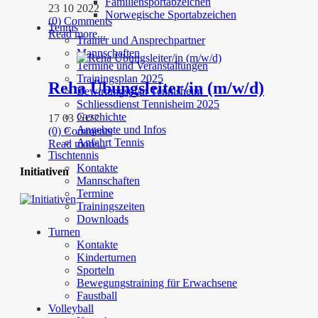
Familiensportabzeichen
23 10 2022
Norwegische Sportabzeichen
(0) Comments
Tennis
Read more...
Trainer und Ansprechpartner
Mannschaften
Termine und Veranstaltungen
Trainingsplan 2025
Reha Übungsleiter/in (m/w/d)
Bewirtungsplan Tennisheim
Schliessdienst Tennisheim 2025
Geschichte
17 03 2022
Angebote und Infos
(0) Comments
Anfahrt Tennis
Read more...
Tischtennis
Kontakte
Initiativen
Mannschaften
Termine
Trainingszeiten
Downloads
Turnen
Kontakte
Kinderturnen
Sporteln
Bewegungstraining für Erwachsene
Faustball
Volleyball