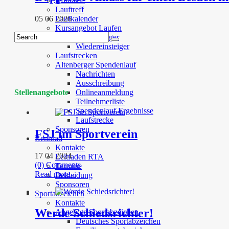
Kontakte
Lauftreff
05 06 2026
Laufkalender
Kursangebot Laufen
Laufanfänger
Wiedereinsteiger
Laufstrecken
Altenberger Spendenlauf
Nachrichten
Ausschreibung
Stellenangebote
Onlineanmeldung
Teilnehmerliste
Spendenlauf Ergebnisse
Laufstrecke
Sponsoren
FSJ im Sportverein
Rennrad
Kontakte
17 04 2024
Leitfaden RTA
(0) Comments
Termine
Read more...
Bekleidung
Sponsoren
Sportabzeichen
Kontakte
Werde Schiedsrichter!
Angebote Sportabzeichen
Deutsches Sportabzeichen