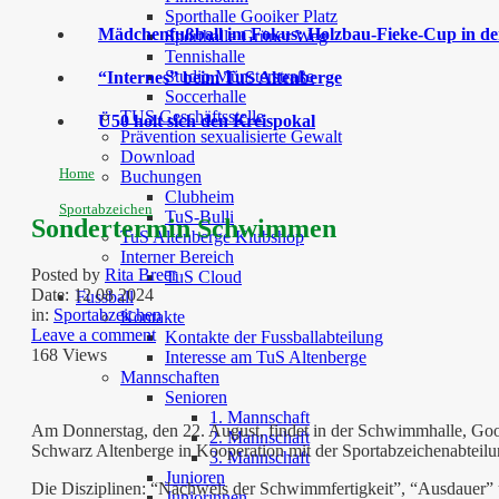
Sporthalle Gooiker Platz
Mädchenfußball im Fokus: Holzbau-Fieke-Cup in der
Sporthalle Grüner Weg
Tennishalle
Studio Münsterstraße
“Internes” beim TuS Altenberge
Soccerhalle
TUS Geschäftsstelle
Ü50 holt sich den Kreispokal
Prävention sexualisierte Gewalt
Download
Home
Buchungen
Clubheim
Sportabzeichen
TuS-Bulli
Sondertermin Schwimmen
TuS Altenberge Klubshop
Interner Bereich
Posted by
Rita Breer
TuS Cloud
Date:
12 08 2024
Fussball
in:
Sportabzeichen
Kontakte
Leave a comment
Kontakte der Fussballabteilung
168 Views
Interesse am TuS Altenberge
Mannschaften
Senioren
1. Mannschaft
Am Donnerstag, den 22. August, findet in der Schwimmhalle, Go
2. Mannschaft
Schwarz Altenberge in Kooperation mit der Sportabzeichenabtei
3. Mannschaft
Junioren
Die Disziplinen: “Nachweis der Schwimmfertigkeit”, “Ausdauer” 
Juniorinnen