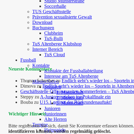
Studio Münsterstraße
Soccerhalle
TUS Geschäftsstelle
Prävention sexualisierte Gewalt
Download
Buchungen
Clubheim
TuS-Bulli
TuS Altenberge Klubshop
Interner Bereich
TuS Cloud
Fussball
Kontakte
Neueste Kommentare
Kontakte der Fussballabteilung
Interesse am TuS Altenberge
Thomas Schreiber
zu
Endlich geht’s wieder los – Sporteln i
Mannschaften
Dimova
zu
Endlich geht’s wieder los – Sporteln in Altenber
Senioren
Geschäftsstelle Öffnungszeiten Sommerferien – TuS Altenb
1. Mannschaft
Steppy
zu
A-Junioren ziehen ins Pokalfinale ein
2. Mannschaft
Bouba
zu
U15.1 gelingt der Rückrundenauftakt!
3. Mannschaft
Junioren
Juniorinnen
Wichtiger Hinweis
Alte Herren
Termine
Bitte registrieren Sie sich, damit Sie Kommentare erfassen kön
Heimspiele
identifizieren können, werden regelmäßig gelöscht.