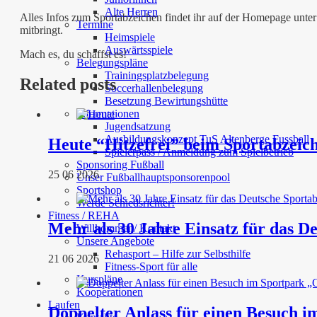
Alte Herren
Alles Infos zum Sportabzeichen findet ihr auf der Homepage unter
Termine
mitbringt.
Heimspiele
Auswärtsspiele
Mach es, du schaffst es!
Belegungspläne
Trainingsplatzbelegung
Related posts
Soccerhallenbelegung
Besetzung Bewirtungshütte
Informationen
Jugendsatzung
Ausbildungskonzept TuS Altenberge Fussball
Heute “Hitzefrei” beim Sportabzeic
Spielerpass / Anmeldung zum Spielbetrieb
Sponsoring Fußball
25 06 2026
Unser Fußballhauptsponsorenpool
Sportshop
Werde Schiedsrichter!
Fitness / REHA
Mehr als 30 Jahre Einsatz für das 
Willkommen/ Kontakt
Unsere Angebote
Rehasport – Hilfe zur Selbsthilfe
21 06 2026
Fitness-Sport für alle
Kurspläne
Kooperationen
Laufen
Doppelter Anlass für einen Besuch 