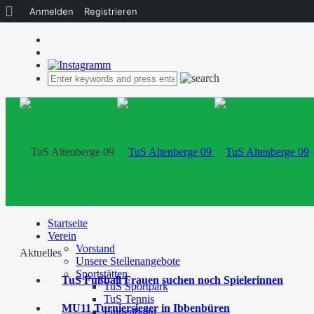
Über
Anmelden
Registrieren
WordPress
Startseite
Verein
Vorstand
Aktuelles
Unsere Stellenangebote
Sportstätten
TuS Fußball Frauen suchen noch Spielerinnen
TuS Sportpark
TuS Tennis
MU11 Turniersieger in Ibbenbüren
Finnenbahn