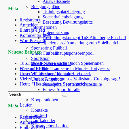
Auswärtsspiele
Belegungspläne
Meta
Trainingsplatzbelegung
Soccerhallenbelegung
Registrieren
Besetzung Bewirtungshütte
Anmelden
Informationen
Eintrags-Feed
Jugendsatzung
Kommentar-Feed
Ausbildungskonzept TuS Altenberge Fussball
WordPress.org
Spielerpass / Anmeldung zum Spielbetrieb
Sponsoring Fußball
Neueste Beiträge
Unser Fußballhauptsponsorenpool
Sportshop
TuS Fußball Frauen suchen noch Spielerinnen
Werde Schiedsrichter!
Westmünsterland-Laufserie in Münster fortgesetzt
Fitness / REHA
Unsere Laufexkursion nach Havixbeck
Willkommen/ Kontakt
Viel zu hohe Temperaturen – Volksbank Cup abgesagt!
Unsere Angebote
Heute “Hitzefrei” beim Sportabzeichen
Rehasport – Hilfe zur Selbsthilfe
Fitness-Sport für alle
Kurspläne
Kooperationen
Laufen
Meta
Kontakte
Lauftreff
Registrieren
Laufkalender
Anmelden
Kursangebot Laufen
Eintrags-Feed