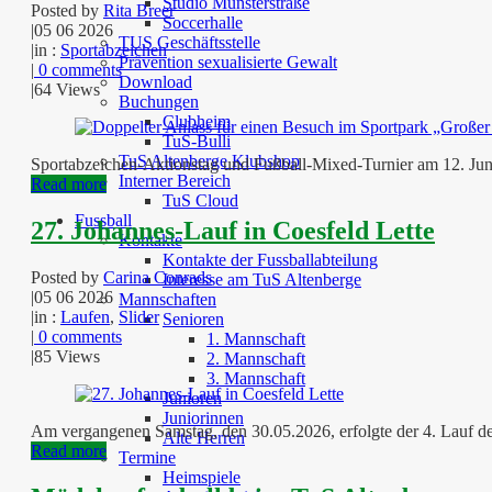
Studio Münsterstraße
Posted by
Rita Breer
Soccerhalle
|
05 06 2026
TUS Geschäftsstelle
|
in :
Sportabzeichen
Prävention sexualisierte Gewalt
|
0 comments
Download
|
64 Views
Buchungen
Clubheim
TuS-Bulli
TuS Altenberge Klubshop
Sportabzeichen-Aktionstag und Fußball-Mixed-Turnier am 12. Juni
Interner Bereich
Read more
TuS Cloud
Fussball
27. Johannes-Lauf in Coesfeld Lette
Kontakte
Kontakte der Fussballabteilung
Posted by
Carina Conrads
Interesse am TuS Altenberge
|
05 06 2026
Mannschaften
|
in :
Laufen
,
Slider
Senioren
|
0 comments
1. Mannschaft
|
85 Views
2. Mannschaft
3. Mannschaft
Junioren
Juniorinnen
Am vergangenen Samstag, den 30.05.2026, erfolgte der 4. Lauf de
Alte Herren
Read more
Termine
Heimspiele