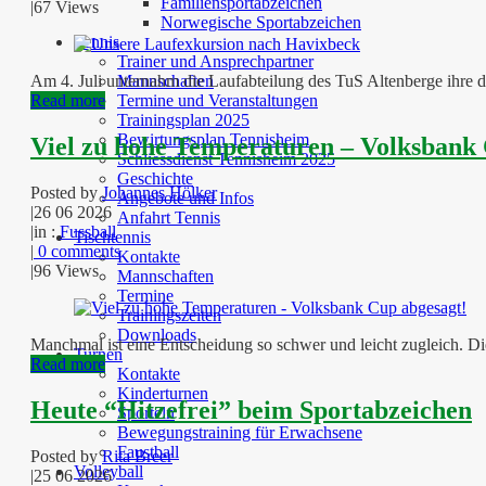
Familiensportabzeichen
|
67 Views
Norwegische Sportabzeichen
Tennis
Trainer und Ansprechpartner
Mannschaften
Am 4. Juli unternahm die Laufabteilung des TuS Altenberge ihre 
Termine und Veranstaltungen
Read more
Trainingsplan 2025
Bewirtungsplan Tennisheim
Viel zu hohe Temperaturen – Volksbank 
Schliessdienst Tennisheim 2025
Geschichte
Posted by
Johannes Hölker
Angebote und Infos
|
26 06 2026
Anfahrt Tennis
|
in :
Fussball
Tischtennis
|
0 comments
Kontakte
|
96 Views
Mannschaften
Termine
Trainingszeiten
Downloads
Manchmal ist eine Entscheidung so schwer und leicht zugleich. Di
Turnen
Read more
Kontakte
Kinderturnen
Heute “Hitzefrei” beim Sportabzeichen
Sporteln
Bewegungstraining für Erwachsene
Faustball
Posted by
Rita Breer
Volleyball
|
25 06 2026