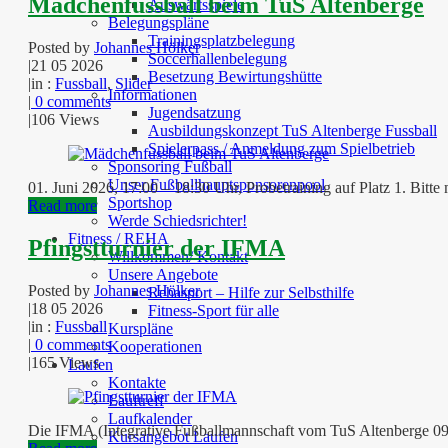
Mädchenfussball beim TuS Altenberge
Auswärtsspiele
Belegungspläne
Trainingsplatzbelegung
Posted by
Johannes Hölker
Soccerhallenbelegung
|
21 05 2026
Besetzung Bewirtungshütte
|
in :
Fussball
,
Slider
Informationen
|
0 comments
Jugendsatzung
|
106 Views
Ausbildungskonzept TuS Altenberge Fussball
Spielerpass / Anmeldung zum Spielbetrieb
Sponsoring Fußball
Unser Fußballhauptsponsorenpool
01. Juni 2026, 17:00 – 18:30 Uhr, Probetraining auf Platz 1. Bitt
Sportshop
Read more
Werde Schiedsrichter!
Fitness / REHA
Pfingstturnier der IFMA
Willkommen/ Kontakt
Unsere Angebote
Posted by
Johannes Hölker
Rehasport – Hilfe zur Selbsthilfe
|
18 05 2026
Fitness-Sport für alle
|
in :
Fussball
Kurspläne
|
0 comments
Kooperationen
|
165 Views
Laufen
Kontakte
Lauftreff
Laufkalender
Die IFMA (Integrative Fußballmannschaft vom TuS Altenberge 09) l
Kursangebot Laufen