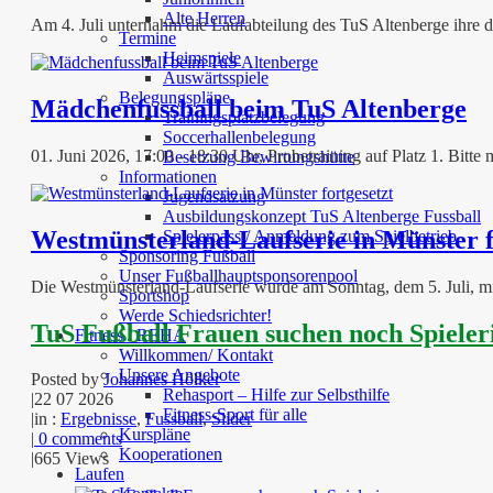
Alte Herren
Am 4. Juli unternahm die Laufabteilung des TuS Altenberge ihre d
Termine
Heimspiele
Auswärtsspiele
Belegungspläne
Mädchenfussball beim TuS Altenberge
Trainingsplatzbelegung
Soccerhallenbelegung
01. Juni 2026, 17:00 - 18:30 Uhr, Probetraining auf Platz 1. Bit
Besetzung Bewirtungshütte
Informationen
Jugendsatzung
Ausbildungskonzept TuS Altenberge Fussball
Westmünsterland-Laufserie in Münster f
Spielerpass / Anmeldung zum Spielbetrieb
Sponsoring Fußball
Unser Fußballhauptsponsorenpool
Die Westmünsterland-Laufserie wurde am Sonntag, dem 5. Juli, mi
Sportshop
Werde Schiedsrichter!
TuS Fußball Frauen suchen noch Spieler
Fitness / REHA
Willkommen/ Kontakt
Unsere Angebote
Posted by
Johannes Hölker
Rehasport – Hilfe zur Selbsthilfe
|
22 07 2026
Fitness-Sport für alle
|
in :
Ergebnisse
,
Fussball
,
Slider
Kurspläne
|
0 comments
Kooperationen
|
665 Views
Laufen