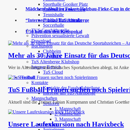
Sporthalle Gooiker Platz
Mädchenfußball im Fokus: Holzbau-Fieke-Cup in der
Sporthalle Grüner Weg
Tennishalle
Studio Münsterstraße
“Internes” beim TuS Altenberge
Soccerhalle
TUS Geschäftsstelle
Ü50 holt sich den Kreispokal
Prävention sexualisierte Gewalt
Download
Buchungen
Clubheim
Mehr als 30 Jahre Einsatz für das Deut
TuS-Bulli
TuS Altenberge Klubshop
Interner Bereich
Wer in Altenberge sein Deutsches Sportabzeichen ablegt, ist Anke
TuS Cloud
Fussball
Kontakte
Kontakte der Fussballabteilung
TuS Fußball Frauen suchen noch Spieler
Interesse am TuS Altenberge
Mannschaften
Aktuell sind die Trainer Fabian Kumpmann und Christian Goettke 
Senioren
1. Mannschaft
2. Mannschaft
3. Mannschaft
Unsere Laufexkursion nach Havixbeck
Junioren
Juniorinnen