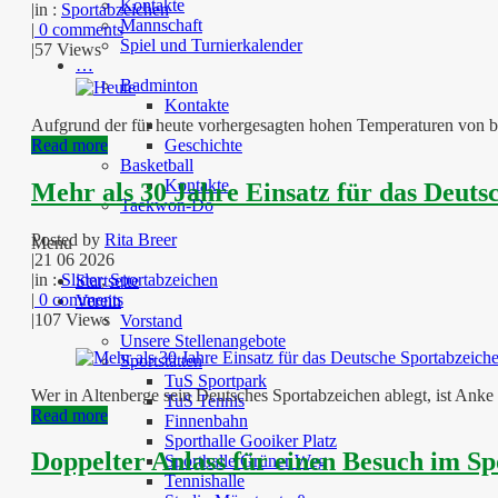
Kontakte
|
in :
Sportabzeichen
Mannschaft
|
0 comments
Spiel und Turnierkalender
|
57 Views
…
Badminton
Kontakte
Aufgrund der für heute vorhergesagten hohen Temperaturen von bis
Read more
Geschichte
Basketball
Kontakte
Mehr als 30 Jahre Einsatz für das Deut
Taekwon-Do
Posted by
Rita Breer
Menu
|
21 06 2026
|
in :
Slider
,
Sportabzeichen
Startseite
|
0 comments
Verein
|
107 Views
Vorstand
Unsere Stellenangebote
Sportstätten
TuS Sportpark
Wer in Altenberge sein Deutsches Sportabzeichen ablegt, ist Anke 
TuS Tennis
Read more
Finnenbahn
Sporthalle Gooiker Platz
Doppelter Anlass für einen Besuch im S
Sporthalle Grüner Weg
Tennishalle