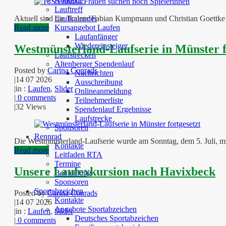
Kontakte
Lauftreff
Laufkalender
Aktuell sind die Trainer Fabian Kumpmann und Christian Goettke 
Kursangebot Laufen
Read more
Laufanfänger
Wiedereinsteiger
Westmünsterland-Laufserie in Münster f
Laufstrecken
Altenberger Spendenlauf
Posted by
Carina Conrads
Nachrichten
|
14 07 2026
Ausschreibung
|
in :
Laufen
,
Slider
Onlineanmeldung
|
0 comments
Teilnehmerliste
|
32 Views
Spendenlauf Ergebnisse
Laufstrecke
Sponsoren
Rennrad
Die Westmünsterland-Laufserie wurde am Sonntag, dem 5. Juli, mi
Kontakte
Read more
Leitfaden RTA
Termine
Unsere Laufexkursion nach Havixbeck
Bekleidung
Sponsoren
Sportabzeichen
Posted by
Carina Conrads
Kontakte
|
14 07 2026
Angebote Sportabzeichen
|
in :
Laufen
,
Slider
Deutsches Sportabzeichen
|
0 comments