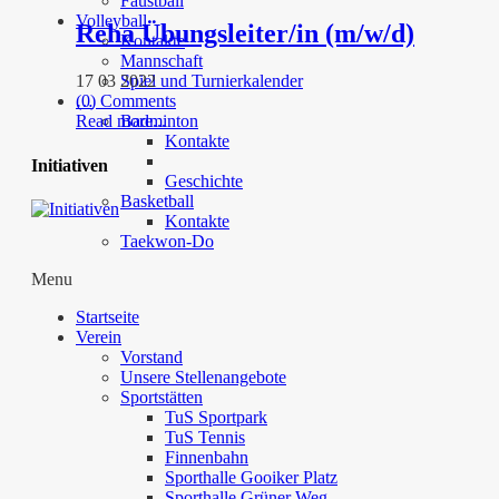
Faustball
Volleyball
Reha Übungsleiter/in (m/w/d)
Kontakte
Mannschaft
Spiel und Turnierkalender
17 03 2022
…
(0) Comments
Badminton
Read more...
Kontakte
Initiativen
Geschichte
Basketball
Kontakte
Taekwon-Do
Menu
Startseite
Verein
Vorstand
Unsere Stellenangebote
Sportstätten
TuS Sportpark
TuS Tennis
Finnenbahn
Sporthalle Gooiker Platz
Sporthalle Grüner Weg