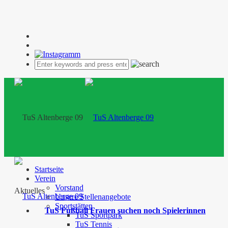
Startseite
Verein
Vorstand
Aktuelles
Unsere Stellenangebote
Sportstätten
TuS Fußball Frauen suchen noch Spielerinnen
TuS Sportpark
TuS Tennis