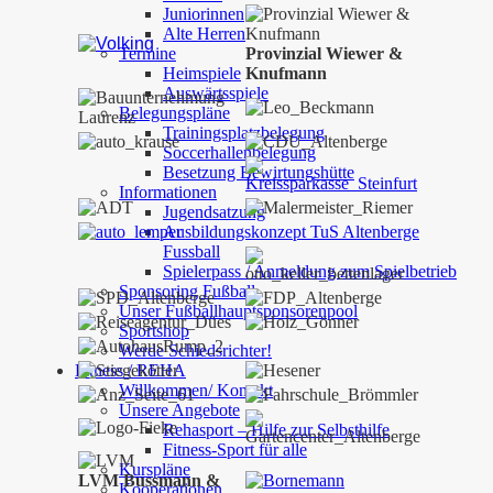
Juniorinnen
Alte Herren
Termine
Provinzial Wiewer &
Heimspiele
Knufmann
Auswärtsspiele
Belegungspläne
Trainingsplatzbelegung
Soccerhallenbelegung
Besetzung Bewirtungshütte
Informationen
Jugendsatzung
Ausbildungskonzept TuS Altenberge
Fussball
Spielerpass / Anmeldung zum Spielbetrieb
Sponsoring Fußball
Unser Fußballhauptsponsorenpool
Sportshop
Werde Schiedsrichter!
Fitness / REHA
Willkommen/ Kontakt
Unsere Angebote
Rehasport – Hilfe zur Selbsthilfe
Fitness-Sport für alle
Kurspläne
LVM Bussmann &
Kooperationen