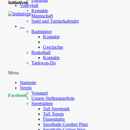
Faustball
Initiativen
Volleyball
Kontakte
Mannschaft
Spiel und Turnierkalender
…
Badminton
Kontakte
Geschichte
Basketball
Kontakte
Taekwon-Do
Menu
Startseite
Verein
Vorstand
Facebook
Unsere Stellenangebote
Sportstätten
TuS Sportpark
TuS Tennis
Finnenbahn
Sporthalle Gooiker Platz
Sporthalle Grüner Weg