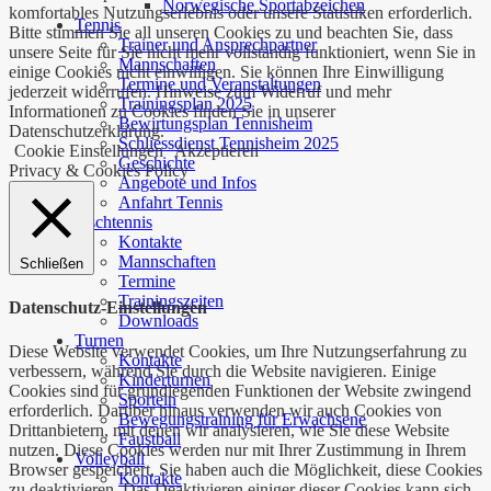
Norwegische Sportabzeichen
komfortables Nutzungserlebnis oder unsere Statistiken erforderlich.
Tennis
Bitte stimmen Sie all unseren Cookies zu und beachten Sie, dass
Trainer und Ansprechpartner
unsere Seite für Sie nicht mehr vollständig funktioniert, wenn Sie in
Mannschaften
einige Cookies nicht einwilligen. Sie können Ihre Einwilligung
Termine und Veranstaltungen
jederzeit widerrufen. Hinweise zum Widerruf und mehr
Trainingsplan 2025
Informationen zu Cookies finden Sie in unserer
Bewirtungsplan Tennisheim
Datenschutzerklärung.
Schliessdienst Tennisheim 2025
Cookie Einstellungen
Akzeptieren
Geschichte
Privacy & Cookies Policy
Angebote und Infos
Anfahrt Tennis
Tischtennis
Kontakte
Mannschaften
Schließen
Termine
Trainingszeiten
Datenschutz-Einstellungen
Downloads
Turnen
Diese Website verwendet Cookies, um Ihre Nutzungserfahrung zu
Kontakte
verbessern, während Sie durch die Website navigieren. Einige
Kinderturnen
Cookies sind für grundlegenden Funktionen der Website zwingend
Sporteln
erforderlich. Darüber hinaus verwenden wir auch Cookies von
Bewegungstraining für Erwachsene
Drittanbietern, mit denen wir analysieren, wie Sie diese Website
Faustball
nutzen. Diese Cookies werden nur mit Ihrer Zustimmung in Ihrem
Volleyball
Browser gespeichert. Sie haben auch die Möglichkeit, diese Cookies
Kontakte
zu deaktivieren. Das Deaktivieren einiger dieser Cookies kann sich