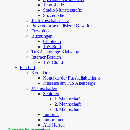
Tennishalle
Studio Münsterstraße
Soccerhalle
TUS Geschäftsstelle
Prävention sexualisierte Gewalt
Download
Buchungen
Clubheim
TuS-Bulli
TuS Altenberge Klubshop
Interner Bereich
TuS Cloud
Fussball
Kontakte
Kontakte der Fussballabteilung
Interesse am TuS Altenberge
Mannschaften
Senioren
1. Mannschaft
2. Mannschaft
3. Mannschaft
Junioren
Juniorinnen
Alte Herren
Neueste Kommentare