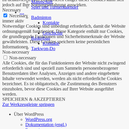
Mannschaft
jedoch auf Ihre Nutzungserfahrung auswirken.
Spiel und Turnierkalender
Necessary
…
Necessary
Badminton
immer aktiv
Kontakte
Notwendige Cookies sind unbedingt erforderlich, damit die Website
ordnungsgemäß funktioniert. Diese Kategorie enthält nur Cookies,
Geschichte
die grundlegende Funktionen und Sicherheitsmerkmale der Website
Basketball
gewährleisten. Diese Cookies speichern keine persönlichen
Kontakte
Informationen.
Taekwon-Do
Non-necessary
Non-necessary
Alle Cookies, die für das Funktionieren der Website nicht zwingend
erforderlich sind und speziell zum Sammeln personenbezogener
Benutzerdaten über Analysen, Anzeigen und andere eingebettete
Inhalte verwendet werden, werden als nicht erforderliche Cookies
bezeichnet. Es ist obligatorisch, die Zustimmung des Benutzers
einzuholen, bevor diese Cookies auf Ihrer Website ausgeführt
werden.
SPEICHERN & AKZEPTIEREN
Zur Werkzeugleiste springen
Über WordPress
WordPress.org
Dokumentation (engl.)