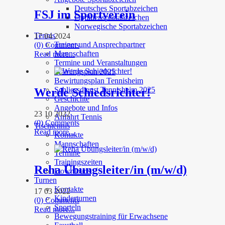
Deutsches Sportabzeichen
FSJ im Sportverein
Familiensportabzeichen
Norwegische Sportabzeichen
Tennis
17 04 2024
Trainer und Ansprechpartner
(0) Comments
Mannschaften
Read more...
Termine und Veranstaltungen
Trainingsplan 2025
Bewirtungsplan Tennisheim
Schliessdienst Tennisheim 2025
Werde Schiedsrichter!
Geschichte
Angebote und Infos
23 10 2022
Anfahrt Tennis
(0) Comments
Tischtennis
Read more...
Kontakte
Mannschaften
Termine
Trainingszeiten
Reha Übungsleiter/in (m/w/d)
Downloads
Turnen
Kontakte
17 03 2022
Kinderturnen
(0) Comments
Sporteln
Read more...
Bewegungstraining für Erwachsene