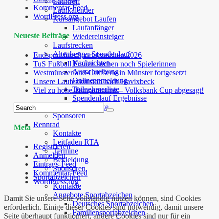
Lauftreff
Kommentar-Feed
Laufkalender
WordPress.org
Kursangebot Laufen
Laufanfänger
Neueste Beiträge
Wiedereinsteiger
Laufstrecken
Altenberger Spendenlauf
Endspurt fürs Sportabzeichen 2026
Nachrichten
TuS Fußball Frauen suchen noch Spielerinnen
Ausschreibung
Westmünsterland-Laufserie in Münster fortgesetzt
Onlineanmeldung
Unsere Laufexkursion nach Havixbeck
Teilnehmerliste
Viel zu hohe Temperaturen – Volksbank Cup abgesagt!
Spendenlauf Ergebnisse
Laufstrecke
Sponsoren
Rennrad
Meta
Kontakte
Leitfaden RTA
Registrieren
Termine
Anmelden
Bekleidung
Eintrags-Feed
Sponsoren
Kommentar-Feed
Sportabzeichen
WordPress.org
Kontakte
Angebote Sportabzeichen
Damit Sie unsere Seite vollständig nutzen können, sind Cookies
Deutsches Sportabzeichen
erforderlich. Einige dieser Cookies sind notwendig, damit unsere
Familiensportabzeichen
Seite überhaupt funktioniert, andere Cookies sind nur für ein