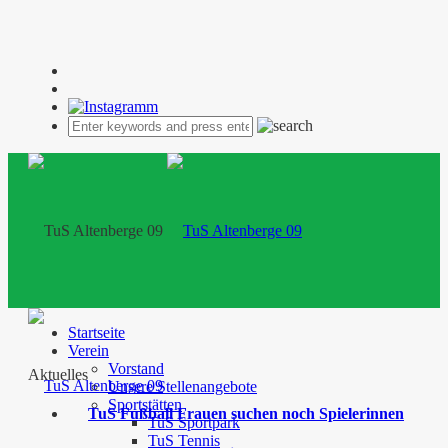
Startseite
Verein
Vorstand
Aktuelles
Unsere Stellenangebote
Sportstätten
TuS Fußball Frauen suchen noch Spielerinnen
TuS Sportpark
TuS Tennis