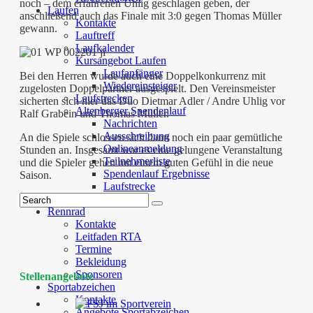
noch – dem erfahrenen Uhlig geschlagen geben, der
Laufen
anschließend auch das Finale mit 3:0 gegen Thomas Müller
Kontakte
gewann.
Lauftreff
Laufkalender
Kursangebot Laufen
Laufanfänger
Bei den Herren wurde auch eine Doppelkonkurrenz mit
Wiedereinsteiger
zugelosten Doppelpartner ausgespielt. Den Vereinsmeister
Laufstrecken
sicherten sich hier das Duo Dietmar Adler / Andre Uhlig vor
Altenberger Spendenlauf
Ralf Grabein und Thomas Müller.
Nachrichten
Ausschreibung
An die Spiele schlossen sich dann noch ein paar gemütliche
Onlineanmeldung
Stunden an. Insgesamt war es eine gelungene Veranstaltung
Teilnehmerliste
und die Spieler gehen mit einem guten Gefühl in die neue
Spendenlauf Ergebnisse
Saison.
Laufstrecke
Sponsoren
Rennrad
Kontakte
Leitfaden RTA
Termine
Bekleidung
Sponsoren
Stellenangebote
Sportabzeichen
Kontakte
Angebote Sportabzeichen