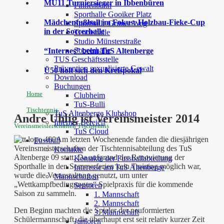
MU11 Turniersieger in Ibbenbüren
Finnenbahn
Sporthalle Gooiker Platz
Mädchenfußball im Fokus: Holzbau-Fieke-Cup
Sporthalle Grüner Weg
in der Soccerhalle
Tennishalle
Studio Münsterstraße
Soccerhalle
“Internes” beim TuS Altenberge
TUS Geschäftsstelle
Prävention sexualisierte Gewalt
Ü50 holt sich den Kreispokal
Download
Buchungen
Home
Clubheim
TuS-Bulli
Tischtennis
TuS Altenberge Klubshop
Andre Uhlig ist Vereinsmeister 2014
Interner Bereich
Vereinsmeisterschaften Tischtennis
TuS Cloud
Am letzten Wochenende fanden die diesjährigen
Fussball
Vereinsmeisterschaften der Tischtennisabteilung des TuS
Kontakte
Altenberge 09 statt. Da aufgrund der Renovierung der
Kontakte der Fussballabteilung
Sporthalle in den Sommerferien kein Training möglich war,
Interesse am TuS Altenberge
wurde die Veranstaltung genutzt, um unter
Mannschaften
„Wettkampfbedingungen“ Spielpraxis für die kommende
Senioren
Saison zu sammeln.
1. Mannschaft
2. Mannschaft
Den Beginn machten die Spieler der neuformierten
3. Mannschaft
Schülermannschaft, die überhaupt erst seit relativ kurzer Zeit
Junioren