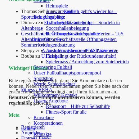
Termine
Heimspiele
Thomas Schreiber
zu
Endlich geht’s wieder los –
Auswärtsspiele
Sporteln in Altenberge
Belegungspläne
Dimova
zu
Endlich geht’s wieder los – Sporteln in
Trainingsplatzbelegung
Altenberge
Soccerhallenbelegung
Geschäftsstelle Öffnungszeiten Sommerferien – TuS
Besetzung Bewirtungshütte
Altenberge 09
zu
Geschäftsstelle Öffnungszeiten
Informationen
Sommerferien
Jugendsatzung
Steppy
zu
A-Junioren ziehen ins Pokalfinale ein
Ausbildungskonzept TuS Altenberge
Bouba
zu
U15.1 gelingt der Rückrundenauftakt!
Fussball
Spielerpass / Anmeldung zum Spielbetrieb
Sponsoring Fußball
Wichtiger Hinweis
Unser Fußballhauptsponsorenpool
Sportshop
Bitte registrieren Sie sich, damit Sie Kommentare erfassen
Werde Schiedsrichter!
können. Neben dem Anmeldenamen geben Sie bitte nach der
Fitness / REHA
ersten Anmeldung unbedingt auch Ihren Klarnamen an.
Willkommen/ Kontakt
Benutzer, die wir nicht identifizieren können, werden
Unsere Angebote
regelmäßig gelöscht.
Rehasport – Hilfe zur Selbsthilfe
Fitness-Sport für alle
Meta
Kurspläne
Kooperationen
Registrieren
Laufen
Anmelden
Kontakte
Eintrags-Feed