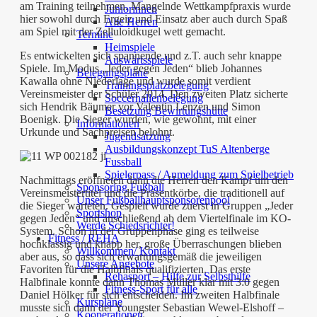
am Training teilnehmen. Mangelnde Wettkampfpraxis wurde
Juniorinnen
hier sowohl durch Ergeiz und Einsatz aber auch durch Spaß
Alte Herren
am Spiel mit der Zelluloidkugel wett gemacht.
Termine
Heimspiele
Es entwickelten sich spannende und z.T. auch sehr knappe
Auswärtsspiele
Spiele. Im Modus „Jeder gegen Jeden“ blieb Johannes
Belegungspläne
Kawalla ohne Niederlage und wurde somit verdient
Trainingsplatzbelegung
Vereinsmeister der Schüler 2014. Den zweiten Platz sicherte
Soccerhallenbelegung
sich Hendrik Bäumer vor Valentin Lenzen und Simon
Besetzung Bewirtungshütte
Boenigk. Die Sieger wurden, wie gewohnt, mit einer
Informationen
Urkunde und Sachpreisen belohnt.
Jugendsatzung
Ausbildungskonzept TuS Altenberge
Fussball
Spielerpass / Anmeldung zum Spielbetrieb
Nachmittags eröffneten dann die Herren den Kampf um den
Sponsoring Fußball
Vereinsmeistertitel und die Präsentkörbe, die traditionell auf
Unser Fußballhauptsponsorenpool
die Sieger warteten. Gespielt wurde zuerst in Gruppen „Jeder
Sportshop
gegen Jeden“ und anschließend ab dem Viertelfinale im KO-
Werde Schiedsrichter!
System. Schon in der Gruppenphase ging es teilweise
Fitness / REHA
hochklassig und knapp her, große Überraschungen blieben
Willkommen/ Kontakt
aber aus, so dass sich erwartungsgemäß die jeweiligen
Unsere Angebote
Favoriten für die Halbfinals qualifizierten. Das erste
Rehasport – Hilfe zur Selbsthilfe
Halbfinale konnte dann Thomas Müller klar mit 3:0 gegen
Fitness-Sport für alle
Daniel Hölker für sich entscheiden. Im zweiten Halbfinale
Kurspläne
musste sich dann der Youngster Sebastian Wewel-Elshoff –
Kooperationen