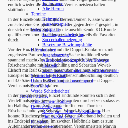
Juniorinnen
endlich wieder die Tischtennis-Vereinsmeisterschaften
Alte Herren
stattfinden.
Termine
Heimspiele
In der Einzelkonkurrenz der Herren/Damen-Klasse wurde
Auswärtsspiele
zunächst eine Gruppenphase „Jeder gegen Jeden“ gespielt, in
Belegungspläne
der sich die besten Spieler für die anschließende KO-Runde
Trainingsplatzbelegung
qualifizieren konnten. Hier setzten sich jeweils die Favoriten
Soccerhallenbelegung
durch.
Besetzung Bewirtungshütte
Vor der Einzel-Endrunde fand die Doppel-Konkurrenz mit
Informationen
zugelosten Partnern statt, was die Sache traditionell sehr
Jugendsatzung
spannend macht. Im Endspiel standen sich hier Thorsten
Ausbildungskonzept TuS Altenberge
Rüschenschulte mit Max Schilling und Sebastian Wewel-
Fussball
Elshoff mit Ralf Grabein gegenüber. In einem sehenswerten
Spielerpass / Anmeldung zum Spielbetrieb
Endspiel konnten sich hier Rüschenschulte/Schilling deutlich
Sponsoring Fußball
mit 3:0 Sätzen durchsetzen und sich zu den neuen-Doppel-
Unser Fußballhauptsponsorenpool
Vereinsmeistern 2021 küren.
Sportshop
Werde Schiedsrichter!
In der anschließenden Einzel-Endrunde konnten sich in den
Fitness / REHA
Viertelfinalspielen jeweils die Favoriten durchsetzen sodass es
Willkommen/ Kontakt
im Halbfinale zum Aufeinandertreffen von Thorsten
Unsere Angebote
Rüschenschulte und Sebastian Wewel-Elshoff kam. Hier
Rehasport – Hilfe zur Selbsthilfe
konnte Rüschenschulte mit 3:1 Sätzen Oberhand behalten und
Fitness-Sport für alle
ins Endspiel einziehen. Im zweiten Halbfinale kam es zum
Kurspläne
Aufeinandertreffen des amtierenden Vereinsmeisters Marvin
Kooperationen