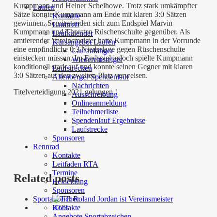
Kumpmann und Heiner Schelhowe. Trotz stark umkämpfter
Laufen
Sätze konnte Kumpmann am Ende mit klaren 3:0 Sätzen
Kontakte
gewinnen. Somit standen sich zum Endspiel Marvin
Lauftreff
Kumpmann und Thorsten Rüschenschulte gegenüber. Als
Laufkalender
amtierender Vereinsmeister hatte Kumpmann in der Vorrunde
Kursangebot Laufen
eine empfindliche 0:3 Niederlage gegen Rüschenschulte
Laufanfänger
einstecken müssen. Im Endspiel jedoch spielte Kumpmann
Wiedereinsteiger
konditionell stark auf und konnte seinen Gegner mit klaren
Laufstrecken
3:0 Sätzen auf den zweiten Platz verweisen.
Altenberger Spendenlauf
Nachrichten
Titelverteidigung 2021 gelungen !
Ausschreibung
Onlineanmeldung
Teilnehmerliste
Spendenlauf Ergebnisse
Laufstrecke
Sponsoren
Rennrad
Kontakte
Leitfaden RTA
Termine
Related posts
Bekleidung
Sponsoren
Sportabzeichen
Kontakte
Angebote Sportabzeichen