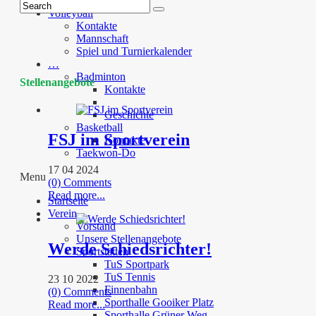
Faustball
Volleyball
Kontakte
Mannschaft
Spiel und Turnierkalender
…
Badminton
Stellenangebote
Kontakte
Geschichte
Basketball
FSJ im Sportverein
Kontakte
Taekwon-Do
17 04 2024
Menu
(0) Comments
Read more...
Startseite
Verein
Vorstand
Unsere Stellenangebote
Werde Schiedsrichter!
Sportstätten
TuS Sportpark
TuS Tennis
23 10 2022
Finnenbahn
(0) Comments
Sporthalle Gooiker Platz
Read more...
Sporthalle Grüner Weg