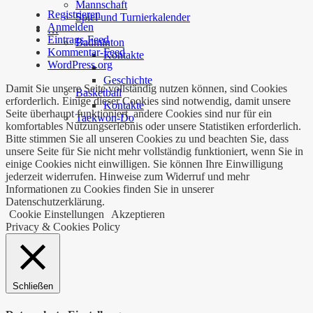
Mannschaft
Registrieren
Spiel und Turnierkalender
Anmelden
…
Eintrags-Feed
Badminton
Kommentar-Feed
Kontakte
WordPress.org
Geschichte
Damit Sie unsere Seite vollständig nutzen können, sind Cookies
Basketball
erforderlich. Einige dieser Cookies sind notwendig, damit unsere
Kontakte
Seite überhaupt funktioniert, andere Cookies sind nur für ein
Taekwon-Do
komfortables Nutzungserlebnis oder unsere Statistiken erforderlich.
Bitte stimmen Sie all unseren Cookies zu und beachten Sie, dass
unsere Seite für Sie nicht mehr vollständig funktioniert, wenn Sie in
einige Cookies nicht einwilligen. Sie können Ihre Einwilligung
jederzeit widerrufen. Hinweise zum Widerruf und mehr
Informationen zu Cookies finden Sie in unserer
Datenschutzerklärung.
Cookie Einstellungen
Akzeptieren
Privacy & Cookies Policy
Schließen