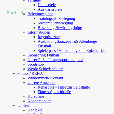
Termine
Heimspiele
Auswärtsspiele
Facebook
Belegungspläne
Trainingsplatzbelegung
Soccerhallenbelegung
Besetzung Bewirtungshütte
Informationen
Jugendsatzung
Ausbildungskonzept TuS Altenberge
Fussball
Spielerpass / Anmeldung zum Spielbetrieb
Sponsoring Fußball
Unser Fußballhauptsponsorenpool
Sportshop
Werde Schiedsrichter!
Fitness / REHA
Willkommen/ Kontakt
Unsere Angebote
Rehasport – Hilfe zur Selbsthilfe
Fitness-Sport für alle
Kurspläne
Kooperationen
Laufen
Kontakte