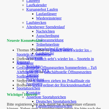
Lauftreff
Laufkalender
Kursangebot Laufen
Laufanfänger
Wiedereinsteiger
Laufstrecken
Altenberger Spendenlauf
Nachrichten
Ausschreibung
Onlineanmeldung
Neueste Kommentare
Teilnehmerliste
Spendenlauf Ergebnisse
Thomas Schreiber
zu
Endlich geht’s wieder los –
Laufstrecke
Sporteln in Altenberge
Sponsoren
Dimova
zu
Endlich geht’s wieder los – Sporteln in
Rennrad
Altenberge
Kontakte
Geschäftsstelle Öffnungszeiten Sommerferien – TuS
Leitfaden RTA
Altenberge 09
zu
Geschäftsstelle Öffnungszeiten
Termine
Sommerferien
Bekleidung
Steppy
zu
A-Junioren ziehen ins Pokalfinale ein
Sponsoren
Bouba
zu
U15.1 gelingt der Rückrundenauftakt!
Sportabzeichen
Kontakte
Wichtiger Hinweis
Angebote Sportabzeichen
Deutsches Sportabzeichen
Bitte registrieren Sie sich, damit Sie Kommentare erfassen
Familiensportabzeichen
können. Neben dem Anmeldenamen geben Sie bitte nach der