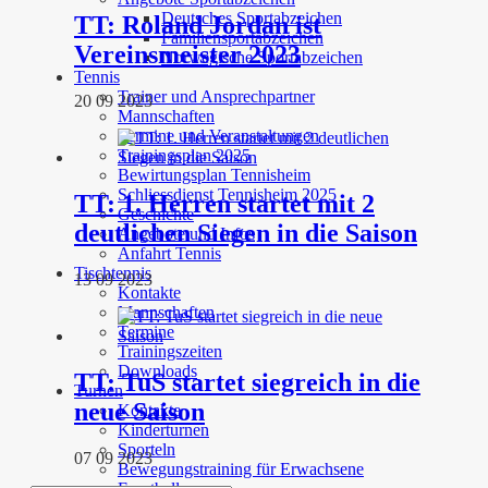
Deutsches Sportabzeichen
TT: Roland Jordan ist
Familiensportabzeichen
Vereinsmeister 2023
Norwegische Sportabzeichen
Tennis
Trainer und Ansprechpartner
20 09 2023
Mannschaften
Termine und Veranstaltungen
Trainingsplan 2025
Bewirtungsplan Tennisheim
Schliessdienst Tennisheim 2025
TT: 1. Herren startet mit 2
Geschichte
deutlichen Siegen in die Saison
Angebote und Infos
Anfahrt Tennis
Tischtennis
13 09 2023
Kontakte
Mannschaften
Termine
Trainingszeiten
Downloads
TT: TuS startet siegreich in die
Turnen
neue Saison
Kontakte
Kinderturnen
Sporteln
07 09 2023
Bewegungstraining für Erwachsene