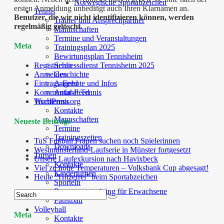
Norwegische Sportabzeichen
ersten Anmeldung unbedingt auch Ihren Klarnamen an.
Tennis
Benutzer, die wir nicht identifizieren können, werden
Trainer und Ansprechpartner
regelmäßig gelöscht.
Mannschaften
Termine und Veranstaltungen
Meta
Trainingsplan 2025
Bewirtungsplan Tennisheim
Schliessdienst Tennisheim 2025
Registrieren
Geschichte
Anmelden
Angebote und Infos
Eintrags-Feed
Anfahrt Tennis
Kommentar-Feed
Tischtennis
WordPress.org
Kontakte
Mannschaften
Neueste Beiträge
Termine
Trainingszeiten
TuS Fußball Frauen suchen noch Spielerinnen
Downloads
Westmünsterland-Laufserie in Münster fortgesetzt
Turnen
Unsere Laufexkursion nach Havixbeck
Kontakte
Viel zu hohe Temperaturen – Volksbank Cup abgesagt!
Kinderturnen
Heute “Hitzefrei” beim Sportabzeichen
Sporteln
Bewegungstraining für Erwachsene
Faustball
Volleyball
Meta
Kontakte