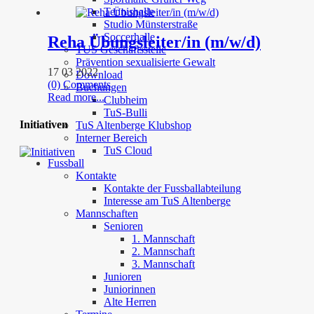
Tennishalle
Studio Münsterstraße
Soccerhalle
Reha Übungsleiter/in (m/w/d)
TUS Geschäftsstelle
Prävention sexualisierte Gewalt
17 03 2022
Download
(0) Comments
Buchungen
Read more...
Clubheim
TuS-Bulli
Initiativen
TuS Altenberge Klubshop
Interner Bereich
TuS Cloud
Fussball
Kontakte
Kontakte der Fussballabteilung
Interesse am TuS Altenberge
Mannschaften
Senioren
1. Mannschaft
2. Mannschaft
3. Mannschaft
Junioren
Juniorinnen
Alte Herren