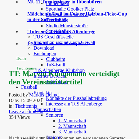
MU11 Turniersieger in Ibbenbüren
Finnenbahn
Sporthalle Gooiker Platz
Mädchenfußball im Fokus: Holzbau-Fieke-Cup
Sporthalle Grüner Weg
in der Soccerhalle
Tennishalle
Studio Münsterstraße
Soccerhalle
“Internes” beim TuS Altenberge
TUS Geschäftsstelle
Prävention sexualisierte Gewalt
Ü50 holt sich den Kreispokal
Download
Buchungen
Home
Clubheim
TuS-Bulli
Tischtennis
TuS Altenberge Klubshop
TT: Marvin Kumpmann verteidigt
Interner Bereich
den Vereinsmeistertitel
TuS Cloud
Fussball
Kontakte
Posted by
Markus Deimel
Kontakte der Fussballabteilung
Date:
15 09 2021
Interesse am TuS Altenberge
in:
Tischtennis
Mannschaften
Leave a comment
Senioren
354 Views
1. Mannschaft
2. Mannschaft
3. Mannschaft
Junioren
Nach zweijähriger Pause konnten am vergangenen Samstag