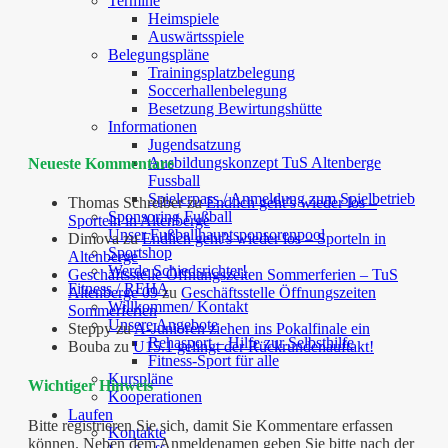
Termine
Heimspiele
Auswärtsspiele
Belegungspläne
Trainingsplatzbelegung
Soccerhallenbelegung
Besetzung Bewirtungshütte
Informationen
Jugendsatzung
Ausbildungskonzept TuS Altenberge
Neueste Kommentare
Fussball
Spielerpass / Anmeldung zum Spielbetrieb
Thomas Schreiber
zu
Endlich geht’s wieder los –
Sponsoring Fußball
Sporteln in Altenberge
Unser Fußballhauptsponsorenpool
Dimova
zu
Endlich geht’s wieder los – Sporteln in
Sportshop
Altenberge
Werde Schiedsrichter!
Geschäftsstelle Öffnungszeiten Sommerferien – TuS
Fitness / REHA
Altenberge 09
zu
Geschäftsstelle Öffnungszeiten
Willkommen/ Kontakt
Sommerferien
Unsere Angebote
Steppy
zu
A-Junioren ziehen ins Pokalfinale ein
Rehasport – Hilfe zur Selbsthilfe
Bouba
zu
U15.1 gelingt der Rückrundenauftakt!
Fitness-Sport für alle
Kurspläne
Wichtiger Hinweis
Kooperationen
Laufen
Bitte registrieren Sie sich, damit Sie Kommentare erfassen
Kontakte
können. Neben dem Anmeldenamen geben Sie bitte nach der