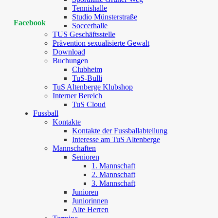
Tennishalle
Studio Münsterstraße
Facebook
Soccerhalle
TUS Geschäftsstelle
Prävention sexualisierte Gewalt
Download
Buchungen
Clubheim
TuS-Bulli
TuS Altenberge Klubshop
Interner Bereich
TuS Cloud
Fussball
Kontakte
Kontakte der Fussballabteilung
Interesse am TuS Altenberge
Mannschaften
Senioren
1. Mannschaft
2. Mannschaft
3. Mannschaft
Junioren
Juniorinnen
Alte Herren