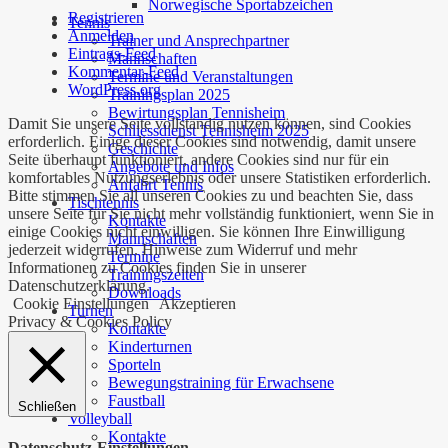
Norwegische Sportabzeichen
Registrieren
Tennis
Anmelden
Trainer und Ansprechpartner
Eintrags-Feed
Mannschaften
Kommentar-Feed
Termine und Veranstaltungen
WordPress.org
Trainingsplan 2025
Bewirtungsplan Tennisheim
Damit Sie unsere Seite vollständig nutzen können, sind Cookies
Schliessdienst Tennisheim 2025
erforderlich. Einige dieser Cookies sind notwendig, damit unsere
Geschichte
Seite überhaupt funktioniert, andere Cookies sind nur für ein
Angebote und Infos
komfortables Nutzungserlebnis oder unsere Statistiken erforderlich.
Anfahrt Tennis
Bitte stimmen Sie all unseren Cookies zu und beachten Sie, dass
Tischtennis
unsere Seite für Sie nicht mehr vollständig funktioniert, wenn Sie in
Kontakte
einige Cookies nicht einwilligen. Sie können Ihre Einwilligung
Mannschaften
jederzeit widerrufen. Hinweise zum Widerruf und mehr
Termine
Informationen zu Cookies finden Sie in unserer
Trainingszeiten
Datenschutzerklärung.
Downloads
Cookie Einstellungen
Akzeptieren
Turnen
Privacy & Cookies Policy
Kontakte
Kinderturnen
Sporteln
Bewegungstraining für Erwachsene
Faustball
Schließen
Volleyball
Kontakte
Datenschutz-Einstellungen