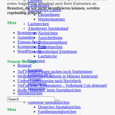
Lauftreff
ersten Anmeldung unbedingt auch Ihren Klarnamen an.
Laufkalender
Benutzer, die wir nicht identifizieren können, werden
Kursangebot Laufen
regelmäßig gelöscht.
Laufanfänger
Wiedereinsteiger
Meta
Laufstrecken
Altenberger Spendenlauf
Registrieren
Nachrichten
Anmelden
Ausschreibung
Eintrags-Feed
Onlineanmeldung
Kommentar-Feed
Teilnehmerliste
WordPress.org
Spendenlauf Ergebnisse
Laufstrecke
Sponsoren
Neueste Beiträge
Rennrad
Kontakte
TuS Fußball Frauen suchen noch Spielerinnen
Leitfaden RTA
Westmünsterland-Laufserie in Münster fortgesetzt
Termine
Unsere Laufexkursion nach Havixbeck
Bekleidung
Viel zu hohe Temperaturen – Volksbank Cup abgesagt!
Sponsoren
Heute “Hitzefrei” beim Sportabzeichen
Sportabzeichen
Kontakte
Angebote Sportabzeichen
Deutsches Sportabzeichen
Meta
Familiensportabzeichen