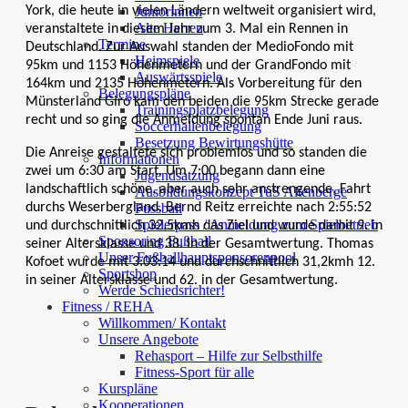
Juniorinnen
York, die heute in vielen Ländern weltweit organisiert wird,
Alte Herren
veranstaltete in diesem Jahr zum 3. Mal ein Rennen in
Termine
Deutschland. Zur Auswahl standen der MedioFondo mit
Heimspiele
95km und 1153 Höhenmetern und der GrandFondo mit
Auswärtsspiele
164km und 2135 Höhenmetern. Als Vorbereitung für den
Belegungspläne
Münsterland Giro kam den beiden die 95km Strecke gerade
Trainingsplatzbelegung
recht und so ging die Anmeldung spontan Ende Juni raus.
Soccerhallenbelegung
Besetzung Bewirtungshütte
Die Anreise gestaltete sich problemlos und so standen die
Informationen
zwei um 6:30 am Start. Um 7:00 begann dann eine
Jugendsatzung
landschaftlich schöne, aber auch sehr anstrengende, Fahrt
Ausbildungskonzept TuS Altenberge
Fussball
durchs Weserbergland. Bernd Reitz erreichte nach 2:55:52
Spielerpass / Anmeldung zum Spielbetrieb
und durchschnittlich 32,5kmh das Ziel und wurde damit 9. in
Sponsoring Fußball
seiner Altersklasse und 38. In der Gesamtwertung. Thomas
Unser Fußballhauptsponsorenpool
Kofoet wurde mit 3:03:14 und durchschnittlich 31,2kmh 12.
Sportshop
in seiner Altersklasse und 62. in der Gesamtwertung.
Werde Schiedsrichter!
Fitness / REHA
Willkommen/ Kontakt
Unsere Angebote
Rehasport – Hilfe zur Selbsthilfe
Fitness-Sport für alle
Kurspläne
Kooperationen