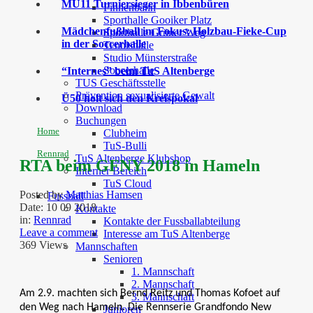
MU11 Turniersieger in Ibbenbüren
Finnenbahn
Sporthalle Gooiker Platz
Mädchenfußball im Fokus: Holzbau-Fieke-Cup
Sporthalle Grüner Weg
in der Soccerhalle
Tennishalle
Studio Münsterstraße
Soccerhalle
“Internes” beim TuS Altenberge
TUS Geschäftsstelle
Prävention sexualisierte Gewalt
Ü50 holt sich den Kreispokal
Download
Buchungen
Home
Clubheim
TuS-Bulli
Rennrad
TuS Altenberge Klubshop
RTA beim GFNY 2018 in Hameln
Interner Bereich
TuS Cloud
Posted by
Matthias Hamsen
Fussball
Date:
10 09 2018
Kontakte
in:
Rennrad
Kontakte der Fussballabteilung
Leave a comment
Interesse am TuS Altenberge
369 Views
Mannschaften
Senioren
1. Mannschaft
2. Mannschaft
Am 2.9. machten sich Bernd Reitz und Thomas Kofoet auf
3. Mannschaft
den Weg nach Hameln. Die Rennserie Grandfondo New
Junioren