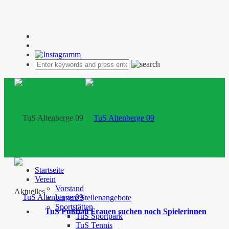
Startseite
Verein
Vorstand
Aktuelles
Unsere Stellenangebote
Sportstätten
TuS Fußball Frauen suchen noch Spielerinnen
TuS Sportpark
TuS Tennis