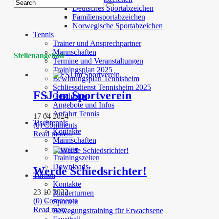
Deutsches Sportabzeichen
Familiensportabzeichen
Norwegische Sportabzeichen
Tennis
Trainer und Ansprechpartner
Mannschaften
Stellenangebote
Termine und Veranstaltungen
Trainingsplan 2025
Bewirtungsplan Tennisheim
Schliessdienst Tennisheim 2025
FSJ im Sportverein
Geschichte
Angebote und Infos
Anfahrt Tennis
17 04 2024
Tischtennis
(0) Comments
Kontakte
Read more...
Mannschaften
Termine
Trainingszeiten
Downloads
Werde Schiedsrichter!
Turnen
Kontakte
23 10 2022
Kinderturnen
(0) Comments
Sporteln
Read more...
Bewegungstraining für Erwachsene