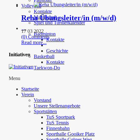
Faustball
Volleyball
Kontakte
Reha Übungsleiter/in (m/w/d)
Mannschaft
Spiel und Turnierkalender
…
17 03 2022
Badminton
(0) Comments
Kontakte
Read more...
Geschichte
Initiativen
Basketball
Kontakte
Taekwon-Do
Menu
Startseite
Verein
Vorstand
Unsere Stellenangebote
Sportstätten
TuS Sportpark
TuS Tennis
Finnenbahn
Sporthalle Gooiker Platz
Sporthalle Grüner Weg