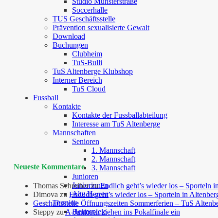
Studio Münsterstraße
Soccerhalle
TUS Geschäftsstelle
Prävention sexualisierte Gewalt
Download
Buchungen
Clubheim
TuS-Bulli
TuS Altenberge Klubshop
Interner Bereich
TuS Cloud
Fussball
Kontakte
Kontakte der Fussballabteilung
Interesse am TuS Altenberge
Mannschaften
Senioren
1. Mannschaft
2. Mannschaft
Neueste Kommentare
3. Mannschaft
Junioren
Juniorinnen
Thomas Schreiber
zu
Endlich geht’s wieder los – Sporteln i
Alte Herren
Dimova
zu
Endlich geht’s wieder los – Sporteln in Altenber
Termine
Geschäftsstelle Öffnungszeiten Sommerferien – TuS Altenb
Heimspiele
Steppy
zu
A-Junioren ziehen ins Pokalfinale ein