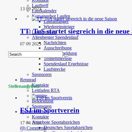
Kontakte
Lauftreff
13 09 2023
Laufkalender
Kursangebot Laufen
Laufanfänger
Wiedereinsteiger
TT: TuS startet siegreich in die neue
Laufstrecken
Altenberger Spendenlauf
Nachrichten
07 09 2023
Ausschreibung
Onlineanmeldung
Teilnehmerliste
Spendenlauf Ergebnisse
Laufstrecke
Sponsoren
Rennrad
Kontakte
Stellenangebote
Leitfaden RTA
Termine
Bekleidung
Sponsoren
FSJ im Sportverein
Sportabzeichen
Kontakte
Angebote Sportabzeichen
17 04 2024
Deutsches Sportabzeichen
(0) Comments