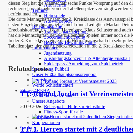
diesen Sieg hat die Mannschaft sechs Punkte Vorsprung auf den di
Alte Herren
rechnerisch nicht mehr von der Tabellenspitze verdrängt werde
Termine
perfekt machen.
Heimspiele
Die dritte Mannschaft hat in der 2. Kreisklasse das Auswärtsspie
Auswärtsspiele
ersten Einzeldurchgang lief es nicht rund. Lediglich Markus Deim
Belegungspläne
Ergebniskorrektur, da Björn Harenburg, Klaus Schuster und auch
Trainingsplatzbelegung
hat die Mannschaft in den verbleibenden Spielen immer noch die Mö
Soccerhallenbelegung
In der 3. Kreisklasse zeigte die 4. Herrenmannschaft ein sehr gut
Besetzung Bewirtungshütte
Tabellenplatz, der zur Aufstiegsrelegation in die 2. Kreisklasse bere
Informationen
Jugendsatzung
Ausbildungskonzept TuS Altenberge Fussball
Spielerpass / Anmeldung zum Spielbetrieb
Related posts
Sponsoring Fußball
Unser Fußballhauptsponsorenpool
Sportshop
Werde Schiedsrichter!
Fitness / REHA
TT: Roland Jordan ist Vereinsmeiste
Willkommen/ Kontakt
Unsere Angebote
Rehasport – Hilfe zur Selbsthilfe
20 09 2023
Fitness-Sport für alle
Kurspläne
Kooperationen
TT: 1. Herren startet mit 2 deutliche
Laufen