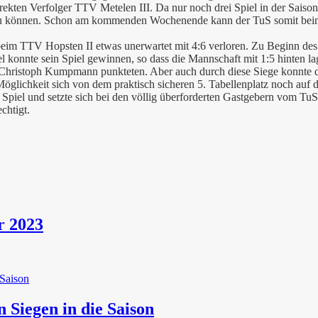
rekten Verfolger TTV Metelen III. Da nur noch drei Spiel in der Saiso
n zu können. Schon am kommenden Wochenende kann der TuS somit bei
l beim TTV Hopsten II etwas unerwartet mit 4:6 verloren. Zu Beginn d
el konnte sein Spiel gewinnen, so dass die Mannschaft mit 1:5 hinten 
 Christoph Kumpmann punkteten. Aber auch durch diese Siege konnte d
glichkeit sich von dem praktisch sicheren 5. Tabellenplatz noch auf d
es Spiel und setzte sich bei den völlig überforderten Gastgebern vom Tu
chtigt.
r 2023
n Siegen in die Saison