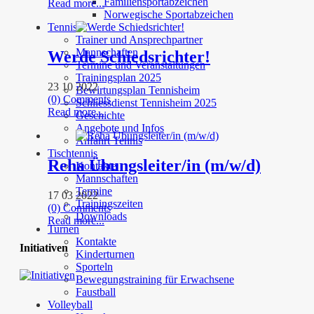
Familiensportabzeichen
Read more...
Norwegische Sportabzeichen
Tennis
Trainer und Ansprechpartner
Mannschaften
Werde Schiedsrichter!
Termine und Veranstaltungen
Trainingsplan 2025
23 10 2022
Bewirtungsplan Tennisheim
(0) Comments
Schliessdienst Tennisheim 2025
Read more...
Geschichte
Angebote und Infos
Anfahrt Tennis
Tischtennis
Reha Übungsleiter/in (m/w/d)
Kontakte
Mannschaften
Termine
17 03 2022
Trainingszeiten
(0) Comments
Downloads
Read more...
Turnen
Kontakte
Initiativen
Kinderturnen
Sporteln
Bewegungstraining für Erwachsene
Faustball
Volleyball