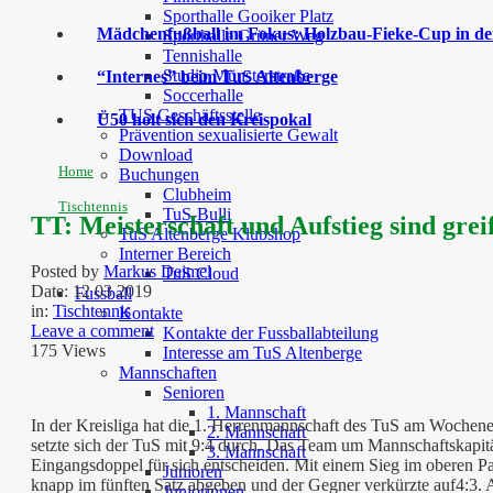
Sporthalle Gooiker Platz
Mädchenfußball im Fokus: Holzbau-Fieke-Cup in der
Sporthalle Grüner Weg
Tennishalle
Studio Münsterstraße
“Internes” beim TuS Altenberge
Soccerhalle
TUS Geschäftsstelle
Ü50 holt sich den Kreispokal
Prävention sexualisierte Gewalt
Download
Home
Buchungen
Clubheim
Tischtennis
TuS-Bulli
TT: Meisterschaft und Aufstieg sind grei
TuS Altenberge Klubshop
Interner Bereich
Posted by
Markus Deimel
TuS Cloud
Date:
12 03 2019
Fussball
in:
Tischtennis
Kontakte
Leave a comment
Kontakte der Fussballabteilung
175 Views
Interesse am TuS Altenberge
Mannschaften
Senioren
1. Mannschaft
In der Kreisliga hat die 1. Herrenmannschaft des TuS am Wochen
2. Mannschaft
setzte sich der TuS mit 9:4 durch. Das Team um Mannschaftskapitä
3. Mannschaft
Eingangsdoppel für sich entscheiden. Mit einem Sieg im oberen Pa
Junioren
knapp im fünften Satz abgeben und der Gegner verkürzte auf4:3. Ab
Juniorinnen