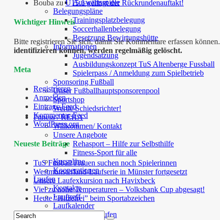
Auswärtsspiele
Bouba
zu
U15.1 gelingt der Rückrundenauftakt!
Belegungspläne
Trainingsplatzbelegung
Wichtiger Hinweis
Soccerhallenbelegung
Besetzung Bewirtungshütte
Bitte registrieren Sie sich, damit Sie Kommentare erfassen kön
Informationen
identifizieren können, werden regelmäßig gelöscht.
Jugendsatzung
Ausbildungskonzept TuS Altenberge Fussball
Meta
Spielerpass / Anmeldung zum Spielbetrieb
Sponsoring Fußball
Registrieren
Unser Fußballhauptsponsorenpool
Anmelden
Sportshop
Eintrags-Feed
Werde Schiedsrichter!
Kommentar-Feed
Fitness / REHA
WordPress.org
Willkommen/ Kontakt
Unsere Angebote
Neueste Beiträge
Rehasport – Hilfe zur Selbsthilfe
Fitness-Sport für alle
Kurspläne
TuS Fußball Frauen suchen noch Spielerinnen
Kooperationen
Westmünsterland-Laufserie in Münster fortgesetzt
Laufen
Unsere Laufexkursion nach Havixbeck
Kontakte
Viel zu hohe Temperaturen – Volksbank Cup abgesagt!
Lauftreff
Heute “Hitzefrei” beim Sportabzeichen
Laufkalender
Kursangebot Laufen