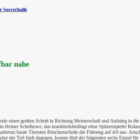
 Soccerhalle
fbar nahe
ende einen großen Schritt in Richtung Meisterschaft und Aufstieg in 
n Heiner Schelhowe, das krankheitsbedingt ohne Spitzenspieler Roland 
arkreuz baute Thorsten Rüschenschulte die Führung auf 4:0 aus. Anschl
er der TuS hielt dagegen, konnte fünf der folgenden sechs Einzel für s