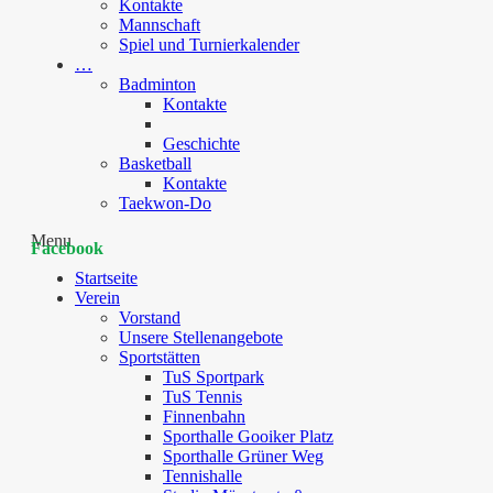
Kontakte
Mannschaft
Spiel und Turnierkalender
…
Badminton
Kontakte
Geschichte
Basketball
Kontakte
Taekwon-Do
Menu
Facebook
Startseite
Verein
Vorstand
Unsere Stellenangebote
Sportstätten
TuS Sportpark
TuS Tennis
Finnenbahn
Sporthalle Gooiker Platz
Sporthalle Grüner Weg
Tennishalle