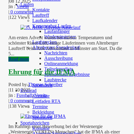
|
08 12 2025
Laufen
|
in :
Verein
Kontakte
|
0 comments
Lauftreff
|
122 Views
Laufkalender
Kursangebot Laufen
Laufanfänger
Wiedereinsteiger
Am ersten Advent waren bei milden Temperaturen und
Laufstrecken
schönster klarer Luft, einige Läuferinnen vom Altenberger
Altenberger Spendenlauf
Lauftreff beim Aok Adventslauf in Münster am Start. Da die
Nachrichten
5...
Ausschreibung
Read more
Onlineanmeldung
Teilnehmerliste
Ehrung für die IFMA
Spendenlauf Ergebnisse
Laufstrecke
Posted by
Thomas Schreiber
Sponsoren
|
11 10 2025
Rennrad
|
in :
Fussball
,
Verein
Kontakte
|
0 comments
Leitfaden RTA
|
138 Views
Termine
Bekleidung
Sponsoren
Sportabzeichen
Im Rahmen einer Bewerbung bei der Westenergie
Kontakte
„Westenergie VEREINt Menschen“ hat die IFMA als einer
Angebote Sportabzeichen