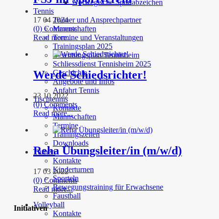
Norwegische Sportabzeichen
Tennis
Trainer und Ansprechpartner
17 04 2024
Mannschaften
(0) Comments
Termine und Veranstaltungen
Read more...
Trainingsplan 2025
Bewirtungsplan Tennisheim
Schliessdienst Tennisheim 2025
Werde Schiedsrichter!
Geschichte
Angebote und Infos
Anfahrt Tennis
23 10 2022
Tischtennis
(0) Comments
Kontakte
Read more...
Mannschaften
Termine
Trainingszeiten
Downloads
Reha Übungsleiter/in (m/w/d)
Turnen
Kontakte
Kinderturnen
17 03 2022
Sporteln
(0) Comments
Bewegungstraining für Erwachsene
Read more...
Faustball
Volleyball
Initiativen
Kontakte