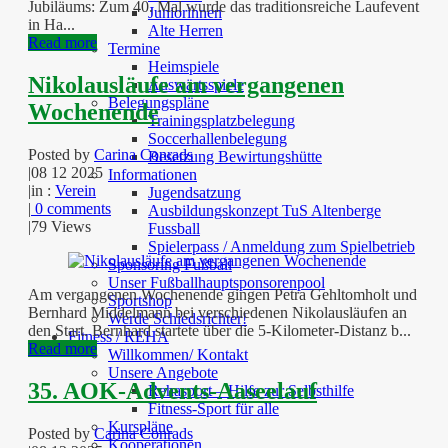
Jubiläums: Zum 40. Mal wurde das traditionsreiche Laufevent
Juniorinnen
in Ha...
Alte Herren
Read more
Termine
Heimspiele
Nikolausläufe am vergangenen
Auswärtsspiele
Belegungspläne
Wochenende
Trainingsplatzbelegung
Soccerhallenbelegung
Posted by
Carina Conrads
Besetzung Bewirtungshütte
|
08 12 2025
Informationen
|
in :
Verein
Jugendsatzung
|
0 comments
Ausbildungskonzept TuS Altenberge
|
79 Views
Fussball
Spielerpass / Anmeldung zum Spielbetrieb
Sponsoring Fußball
Unser Fußballhauptsponsorenpool
Am vergangenen Wochenende gingen Petra Gehltomholt und
Sportshop
Bernhard Middelmann bei verschiedenen Nikolausläufen an
Werde Schiedsrichter!
den Start. Bernhard startete über die 5-Kilometer-Distanz b...
Fitness / REHA
Read more
Willkommen/ Kontakt
Unsere Angebote
35. AOK-Advents-Aaseelauf
Rehasport – Hilfe zur Selbsthilfe
Fitness-Sport für alle
Kurspläne
Posted by
Carina Conrads
Kooperationen