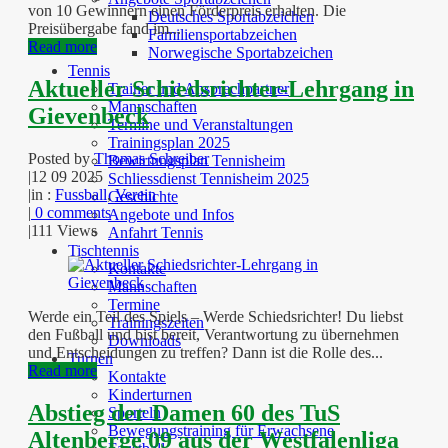
von 10 Gewinnern einen Förderpreis erhalten. Die
Deutsches Sportabzeichen
Preisübergabe fand im...
Familiensportabzeichen
Read more
Norwegische Sportabzeichen
Tennis
Aktueller Schiedsrichter-Lehrgang in
Trainer und Ansprechpartner
Mannschaften
Gievenbeck
Termine und Veranstaltungen
Trainingsplan 2025
Posted by
Thomas Schreiber
Bewirtungsplan Tennisheim
|
12 09 2025
Schliessdienst Tennisheim 2025
|
in :
Fussball
,
Verein
Geschichte
|
0 comments
Angebote und Infos
|
111 Views
Anfahrt Tennis
Tischtennis
Kontakte
Mannschaften
Termine
Werde ein Teil des Spiels – Werde Schiedsrichter! Du liebst
Trainingszeiten
den Fußball und bist bereit, Verantwortung zu übernehmen
Downloads
und Entscheidungen zu treffen? Dann ist die Rolle des...
Turnen
Read more
Kontakte
Kinderturnen
Abstieg der Damen 60 des TuS
Sporteln
Bewegungstraining für Erwachsene
Altenberge 09 aus der Westfalenliga