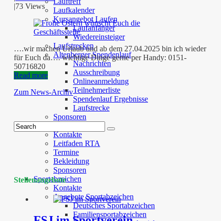
Lauftreff
|
73 Views
Laufkalender
Kursangebot Laufen
Laufanfänger
Wiedereinsteiger
Laufstrecken
….wir machen Urlaub und ab dem 27.04.2025 bin ich wieder
Altenberger Spendenlauf
für Euch da…. wichtige Dinge gerne per Handy: 0151-
Nachrichten
50716820
Ausschreibung
Read more
Onlineanmeldung
Teilnehmerliste
Zum News-Archiv
Spendenlauf Ergebnisse
Laufstrecke
Sponsoren
Rennrad
Kontakte
Leitfaden RTA
Termine
Bekleidung
Sponsoren
Sportabzeichen
Stellenangebote
Kontakte
Angebote Sportabzeichen
Deutsches Sportabzeichen
Familiensportabzeichen
FSJ im Sportverein