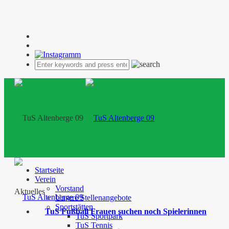
Startseite
Verein
Vorstand
Aktuelles
Unsere Stellenangebote
Sportstätten
TuS Fußball Frauen suchen noch Spielerinnen
TuS Sportpark
TuS Tennis