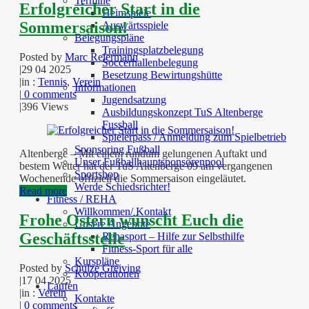
Termine
Erfolgreicher Start in die
Heimspiele
Sommersaison!
Auswärtsspiele
Belegungspläne
Trainingsplatzbelegung
Posted by
Marc Reiermann
Soccerhallenbelegung
|
29 04 2025
Besetzung Bewirtungshütte
|
in :
Tennis
,
Verein
Informationen
|
0 comments
Jugendsatzung
|
396 Views
Ausbildungskonzept TuS Altenberge
Fussball
Spielerpass / Anmeldung zum Spielbetrieb
Sponsoring Fußball
Altenberge – Mit einem rundum gelungenen Auftakt und
Unser Fußballhauptsponsorenpool
bestem Wetter hat der TuS Altenberge 09 am vergangenen
Sportshop
Wochenende offiziell die Sommersaison eingeläutet.
Werde Schiedsrichter!
Read more
Fitness / REHA
Willkommen/ Kontakt
Frohe Ostern wünscht Euch die
Unsere Angebote
Geschäftsstelle
Rehasport – Hilfe zur Selbsthilfe
Fitness-Sport für alle
Kurspläne
Posted by
Schulze Greiving
Kooperationen
|
17 04 2025
Laufen
|
in :
Verein
Kontakte
|
0 comments