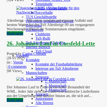
Tennishalle
Studio Münsterstraße
Soccerhalle
TUS Geschäftsstelle
Altenberge – Mit einem rundum gelungenen Auftakt und
Prävention sexualisierte Gewalt
bestem Wetter hat der TuS Altenberge 09 am vergangenen
Download
Wochenende offiziell die Sommersaison eingeläutet.
Buchungen
Read more
Clubheim
TuS-Bulli
26. Johannes-Lauf in Coesfeld-Lette
TuS Altenberge Klubshop
Interner Bereich
TuS Cloud
Posted by
Carina Conrads
Fussball
|
28 05 2025
Kontakte
|
in :
Verein
Kontakte der Fussballabteilung
|
0 comments
Interesse am TuS Altenberge
|
98 Views
Mannschaften
Senioren
1. Mannschaft
2. Mannschaft
Der Johannes Lauf in Lette ist ein fester Bestandteil der
3. Mannschaft
WML. Jedes Jahr zieht das Laufevent zahlreiche LäuferInnen
Junioren
aus der Umgebung und darüber hinaus an, die sich auf...
Juniorinnen
Read more
Alte Herren