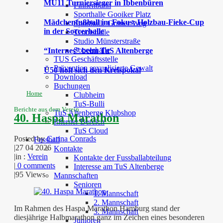
MU11 Turniersieger in Ibbenbüren
Finnenbahn
Sporthalle Gooiker Platz
Mädchenfußball im Fokus: Holzbau-Fieke-Cup
Sporthalle Grüner Weg
in der Soccerhalle
Tennishalle
Studio Münsterstraße
Soccerhalle
“Internes” beim TuS Altenberge
TUS Geschäftsstelle
Prävention sexualisierte Gewalt
Ü50 holt sich den Kreispokal
Download
Buchungen
Home
Clubheim
TuS-Bulli
Berichte aus dem Verein
TuS Altenberge Klubshop
40. Haspa Marathon
Interner Bereich
TuS Cloud
Posted by
Carina Conrads
Fussball
|
27 04 2026
Kontakte
|
in :
Verein
Kontakte der Fussballabteilung
|
0 comments
Interesse am TuS Altenberge
|
95 Views
Mannschaften
Senioren
1. Mannschaft
2. Mannschaft
Im Rahmen des Haspa Marathon Hamburg stand der
3. Mannschaft
diesjährige Halbmarathon ganz im Zeichen eines besonderen
Junioren