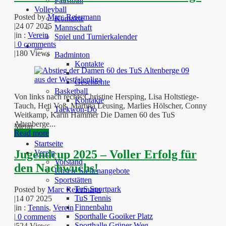
Faustball
Volleyball
Posted by
Marc Reiermann
Kontakte
|
24 07 2025
Mannschaft
|
in :
Verein
Spiel und Turnierkalender
|
0 comments
…
|
180 Views
Badminton
Kontakte
Geschichte
Basketball
Von links nach rechts:Christine Hersping, Lisa Holtstiege-
Kontakte
Tauch, Heti Voß, Martina Leusing, Marlies Hölscher, Conny
Taekwon-Do
Weitkamp, Karin Hammer Die Damen 60 des TuS
Altenberge...
Menu
Read more
Startseite
Jugendcup 2025 – Voller Erfolg für
Verein
Vorstand
den Nachwuchs!
Unsere Stellenangebote
Sportstätten
TuS Sportpark
Posted by
Marc Reiermann
TuS Tennis
|
14 07 2025
Finnenbahn
|
in :
Tennis
,
Verein
Sporthalle Gooiker Platz
|
0 comments
Sporthalle Grüner Weg
|
524 Views