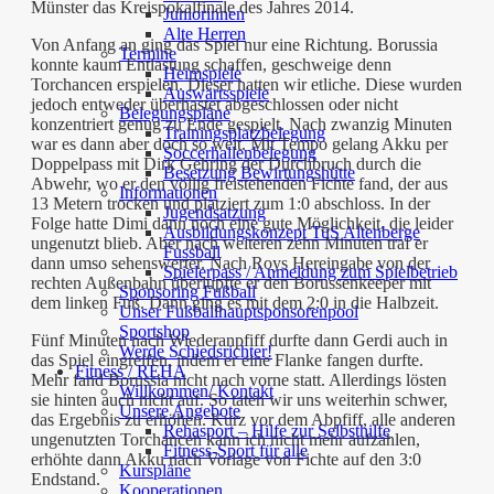
Münster das Kreispokalfinale des Jahres 2014.
Juniorinnen
Alte Herren
Von Anfang an ging das Spiel nur eine Richtung. Borussia
Termine
konnte kaum Entlastung schaffen, geschweige denn
Heimspiele
Torchancen erspielen. Dieser hatten wir etliche. Diese wurden
Auswärtsspiele
jedoch entweder überhastet abgeschlossen oder nicht
Belegungspläne
konzentriert genug zu Ende gespielt. Nach zwanzig Minuten
Trainingsplatzbelegung
war es dann aber doch so weit. Mit Tempo gelang Akku per
Soccerhallenbelegung
Doppelpass mit Dirk Gehring der Durchbruch durch die
Besetzung Bewirtungshütte
Abwehr, wo er den völlig freistehenden Fichte fand, der aus
Informationen
13 Metern trocken und platziert zum 1:0 abschloss. In der
Jugendsatzung
Folge hatte Dimi dann noch eine gute Möglichkeit, die leider
Ausbildungskonzept TuS Altenberge
ungenutzt blieb. Aber nach weiteren zehn Minuten traf er
Fussball
dann umso sehenswerter. Nach Roys Hereingabe von der
Spielerpass / Anmeldung zum Spielbetrieb
rechten Außenbahn überlupfte er den Borussenkeeper mit
Sponsoring Fußball
dem linken Fuß. Dann ging es mit dem 2:0 in die Halbzeit.
Unser Fußballhauptsponsorenpool
Sportshop
Fünf Minuten nach Wiederanpfiff durfte dann Gerdi auch in
Werde Schiedsrichter!
das Spiel eingreifen, indem er eine Flanke fangen durfte.
Fitness / REHA
Mehr fand Borussia nicht nach vorne statt. Allerdings lösten
Willkommen/ Kontakt
sie hinten auch nicht auf. So taten wir uns weiterhin schwer,
Unsere Angebote
das Ergebnis zu erhöhen. Kurz vor dem Abpfiff, alle anderen
Rehasport – Hilfe zur Selbsthilfe
ungenutzten Torchancen kann ich nicht mehr aufzählen,
Fitness-Sport für alle
erhöhte dann Akku nach Vorlage von Fichte auf den 3:0
Kurspläne
Endstand.
Kooperationen