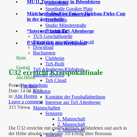
MU11 Turniersieger in Ibbenbüren
Finnenbahn
Sporthalle Gooiker Platz
Mädchenfußball im Fokus: Holzbau-Fieke-Cup
Sporthalle Grüner Weg
in der Soccerhalle
Tennishalle
Studio Münsterstraße
Soccerhalle
“Internes” beim TuS Altenberge
TUS Geschäftsstelle
Prävention sexualisierte Gewalt
Ü50 holt sich den Kreispokal
Download
Buchungen
Home
Clubheim
TuS-Bulli
Fussball
TuS Altenberge Klubshop
Ü32 erreicht Kreispokalfinale
Interner Bereich
Alte Herren
TuS Cloud
Posted by
tus-admin
Fussball
Date:
14 04 2015
Kontakte
in:
Alte Herren
Kontakte der Fussballabteilung
Leave a comment
Interesse am TuS Altenberge
315 Views
Mannschaften
Senioren
1. Mannschaft
2. Mannschaft
Die Ü32 erreichte mit einem niemals gefährdeten und auch in
3. Mannschaft
der Höhe absolut verdienten 3:0 Erfolg über Borussia
Junioren