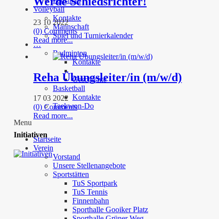
Werde Schiedsrichter!
Faustball
Volleyball
Kontakte
23 10 2022
Mannschaft
(0) Comments
Spiel und Turnierkalender
Read more...
…
Badminton
Kontakte
Reha Übungsleiter/in (m/w/d)
Geschichte
Basketball
Kontakte
17 03 2022
Taekwon-Do
(0) Comments
Read more...
Menu
Initiativen
Startseite
Verein
Vorstand
Unsere Stellenangebote
Sportstätten
TuS Sportpark
TuS Tennis
Finnenbahn
Sporthalle Gooiker Platz
Sporthalle Grüner Weg