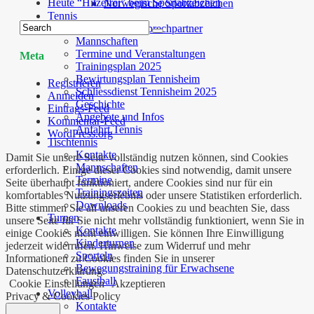
Heute “Hitzefrei” beim Sportabzeichen
Norwegische Sportabzeichen
Tennis
Trainer und Ansprechpartner
Mannschaften
Termine und Veranstaltungen
Meta
Trainingsplan 2025
Bewirtungsplan Tennisheim
Registrieren
Schliessdienst Tennisheim 2025
Anmelden
Geschichte
Eintrags-Feed
Angebote und Infos
Kommentar-Feed
Anfahrt Tennis
WordPress.org
Tischtennis
Kontakte
Damit Sie unsere Seite vollständig nutzen können, sind Cookies
Mannschaften
erforderlich. Einige dieser Cookies sind notwendig, damit unsere
Termine
Seite überhaupt funktioniert, andere Cookies sind nur für ein
Trainingszeiten
komfortables Nutzungserlebnis oder unsere Statistiken erforderlich.
Downloads
Bitte stimmen Sie all unseren Cookies zu und beachten Sie, dass
Turnen
unsere Seite für Sie nicht mehr vollständig funktioniert, wenn Sie in
Kontakte
einige Cookies nicht einwilligen. Sie können Ihre Einwilligung
Kinderturnen
jederzeit widerrufen. Hinweise zum Widerruf und mehr
Sporteln
Informationen zu Cookies finden Sie in unserer
Bewegungstraining für Erwachsene
Datenschutzerklärung.
Faustball
Cookie Einstellungen
Akzeptieren
Volleyball
Privacy & Cookies Policy
Kontakte