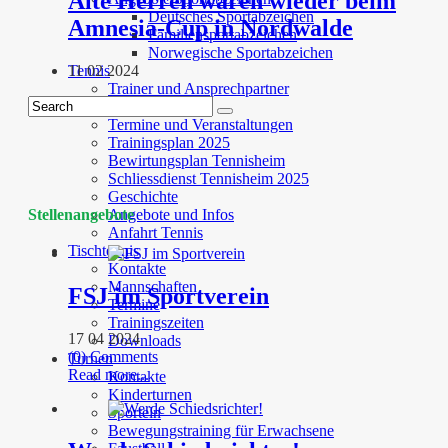
Alte Herren waren wieder beim
Deutsches Sportabzeichen
Amnesia-Cup in Nordwalde
Familiensportabzeichen
Norwegische Sportabzeichen
11 02 2024
Tennis
Trainer und Ansprechpartner
Mannschaften
Termine und Veranstaltungen
Trainingsplan 2025
Bewirtungsplan Tennisheim
Schliessdienst Tennisheim 2025
Geschichte
Stellenangebote
Angebote und Infos
Anfahrt Tennis
Tischtennis
Kontakte
Mannschaften
FSJ im Sportverein
Termine
Trainingszeiten
17 04 2024
Downloads
(0) Comments
Turnen
Read more...
Kontakte
Kinderturnen
Sporteln
Bewegungstraining für Erwachsene