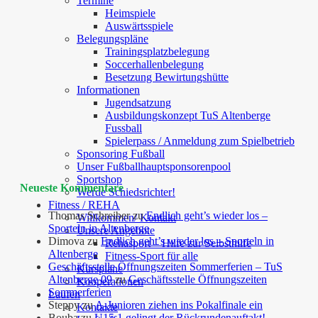
Termine
Heimspiele
Auswärtsspiele
Belegungspläne
Trainingsplatzbelegung
Soccerhallenbelegung
Besetzung Bewirtungshütte
Informationen
Jugendsatzung
Ausbildungskonzept TuS Altenberge
Fussball
Spielerpass / Anmeldung zum Spielbetrieb
Sponsoring Fußball
Unser Fußballhauptsponsorenpool
Sportshop
Neueste Kommentare
Werde Schiedsrichter!
Fitness / REHA
Thomas Schreiber
zu
Endlich geht’s wieder los –
Willkommen/ Kontakt
Sporteln in Altenberge
Unsere Angebote
Dimova
zu
Endlich geht’s wieder los – Sporteln in
Rehasport – Hilfe zur Selbsthilfe
Altenberge
Fitness-Sport für alle
Geschäftsstelle Öffnungszeiten Sommerferien – TuS
Kurspläne
Altenberge 09
zu
Geschäftsstelle Öffnungszeiten
Kooperationen
Sommerferien
Laufen
Steppy
zu
A-Junioren ziehen ins Pokalfinale ein
Kontakte
Bouba
zu
U15.1 gelingt der Rückrundenauftakt!