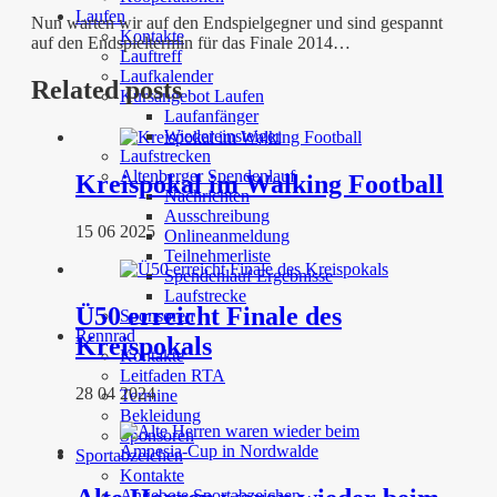
Laufen
Nun warten wir auf den Endspielgegner und sind gespannt
Kontakte
auf den Endspieltermin für das Finale 2014…
Lauftreff
Laufkalender
Related posts
Kursangebot Laufen
Laufanfänger
Wiedereinsteiger
Laufstrecken
Altenberger Spendenlauf
Kreispokal im Walking Football
Nachrichten
Ausschreibung
15 06 2025
Onlineanmeldung
Teilnehmerliste
Spendenlauf Ergebnisse
Laufstrecke
Ü50 erreicht Finale des
Sponsoren
Rennrad
Kreispokals
Kontakte
Leitfaden RTA
28 04 2024
Termine
Bekleidung
Sponsoren
Sportabzeichen
Kontakte
Angebote Sportabzeichen