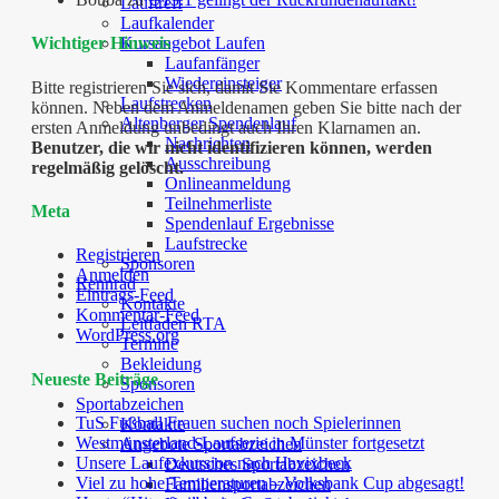
Lauftreff
Laufkalender
Kursangebot Laufen
Wichtiger Hinweis
Laufanfänger
Wiedereinsteiger
Bitte registrieren Sie sich, damit Sie Kommentare erfassen
Laufstrecken
können. Neben dem Anmeldenamen geben Sie bitte nach der
Altenberger Spendenlauf
ersten Anmeldung unbedingt auch Ihren Klarnamen an.
Nachrichten
Benutzer, die wir nicht identifizieren können, werden
Ausschreibung
regelmäßig gelöscht.
Onlineanmeldung
Teilnehmerliste
Meta
Spendenlauf Ergebnisse
Laufstrecke
Registrieren
Sponsoren
Anmelden
Rennrad
Eintrags-Feed
Kontakte
Kommentar-Feed
Leitfaden RTA
WordPress.org
Termine
Bekleidung
Neueste Beiträge
Sponsoren
Sportabzeichen
TuS Fußball Frauen suchen noch Spielerinnen
Kontakte
Westmünsterland-Laufserie in Münster fortgesetzt
Angebote Sportabzeichen
Unsere Laufexkursion nach Havixbeck
Deutsches Sportabzeichen
Viel zu hohe Temperaturen – Volksbank Cup abgesagt!
Familiensportabzeichen