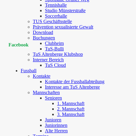
Tennishalle
Studio Münsterstraße
Soccerhalle
TUS Geschäftsstelle
Prävention sexualisierte Gewalt
Download
Buchungen
Clubheim
Facebook
TuS-Bulli
TuS Altenberge Klubshop
Interner Bereich
TuS Cloud
Fussball
Kontakte
Kontakte der Fussballabteilung
Interesse am TuS Altenberge
Mannschaften
Senioren
1. Mannschaft
2. Mannschaft
3. Mannschaft
Junioren
Juniorinnen
Alte Herren