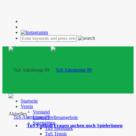
Startseite
Verein
Vorstand
Aktuelles
Unsere Stellenangebote
Sportstätten
TuS Fußball Frauen suchen noch Spielerinnen
TuS Sportpark
TuS Tennis