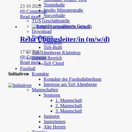
Tennishalle
23 10 2022
Studio Münsterstraße
(0) Comments
Soccerhalle
Read more...
TUS Geschäftsstelle
Prävention sexualisierte Gewalt
Download
Buchungen
Reha Übungsleiter/in (m/w/d)
Clubheim
TuS-Bulli
17 03 2022
TuS Altenberge Klubshop
(0) Comments
Interner Bereich
Read more...
TuS Cloud
Fussball
Initiativen
Kontakte
Kontakte der Fussballabteilung
Interesse am TuS Altenberge
Mannschaften
Senioren
1. Mannschaft
2. Mannschaft
3. Mannschaft
Junioren
Juniorinnen
Alte Herren