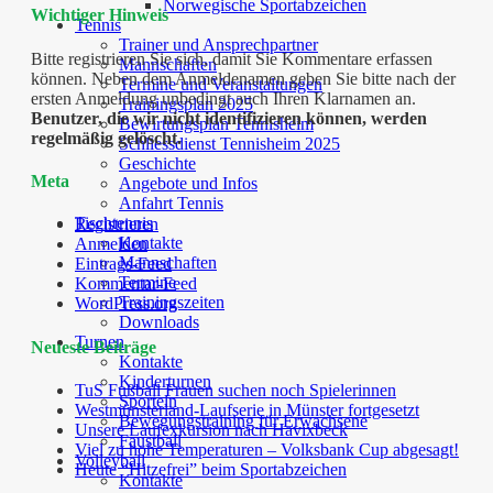
Norwegische Sportabzeichen
Wichtiger Hinweis
Tennis
Trainer und Ansprechpartner
Bitte registrieren Sie sich, damit Sie Kommentare erfassen
Mannschaften
können. Neben dem Anmeldenamen geben Sie bitte nach der
Termine und Veranstaltungen
ersten Anmeldung unbedingt auch Ihren Klarnamen an.
Trainingsplan 2025
Benutzer, die wir nicht identifizieren können, werden
Bewirtungsplan Tennisheim
regelmäßig gelöscht.
Schliessdienst Tennisheim 2025
Geschichte
Meta
Angebote und Infos
Anfahrt Tennis
Tischtennis
Registrieren
Kontakte
Anmelden
Mannschaften
Eintrags-Feed
Termine
Kommentar-Feed
Trainingszeiten
WordPress.org
Downloads
Turnen
Neueste Beiträge
Kontakte
Kinderturnen
TuS Fußball Frauen suchen noch Spielerinnen
Sporteln
Westmünsterland-Laufserie in Münster fortgesetzt
Bewegungstraining für Erwachsene
Unsere Laufexkursion nach Havixbeck
Faustball
Viel zu hohe Temperaturen – Volksbank Cup abgesagt!
Volleyball
Heute “Hitzefrei” beim Sportabzeichen
Kontakte