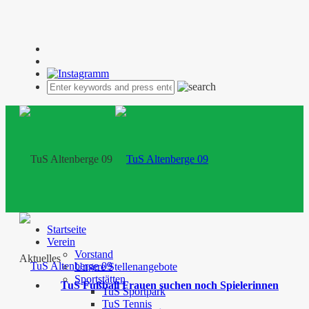
Startseite
Verein
Vorstand
Aktuelles
Unsere Stellenangebote
Sportstätten
TuS Fußball Frauen suchen noch Spielerinnen
TuS Sportpark
TuS Tennis