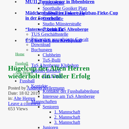
MU11 Turniersieger in Ibbenbüren
Finnenbahn
Sporthalle Gooiker Platz
Mädchenfußball im Fokus: Holzbau-Fieke-Cup
Sporthalle Grüner Weg
in der Soccerhalle
Tennishalle
Studio Münsterstraße
Soccerhalle
“Internes” beim TuS Altenberge
TUS Geschäftsstelle
Prävention sexualisierte Gewalt
Ü50 holt sich den Kreispokal
Download
Buchungen
Home
Clubheim
TuS-Bulli
Fussball
TuS Altenberge Klubshop
Hügelcup der Alten Herren
Interner Bereich
Alte Herren
wiederholt ein voller Erfolg
TuS Cloud
Fussball
Kontakte
Posted by
Andreas Kellermann
Kontakte der Fussballabteilung
Date:
18 02 2019
Interesse am TuS Altenberge
in:
Alte Herren
Mannschaften
Leave a comment
Senioren
653 Views
1. Mannschaft
2. Mannschaft
3. Mannschaft
Junioren