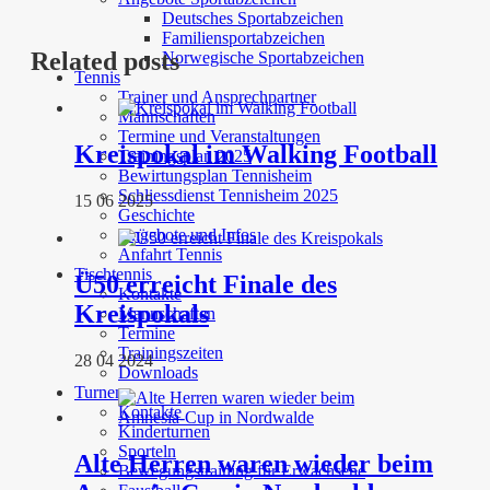
Deutsches Sportabzeichen
Familiensportabzeichen
Related posts
Norwegische Sportabzeichen
Tennis
Trainer und Ansprechpartner
Mannschaften
Termine und Veranstaltungen
Kreispokal im Walking Football
Trainingsplan 2025
Bewirtungsplan Tennisheim
Schliessdienst Tennisheim 2025
15 06 2025
Geschichte
Angebote und Infos
Anfahrt Tennis
Tischtennis
Ü50 erreicht Finale des
Kontakte
Kreispokals
Mannschaften
Termine
Trainingszeiten
28 04 2024
Downloads
Turnen
Kontakte
Kinderturnen
Sporteln
Alte Herren waren wieder beim
Bewegungstraining für Erwachsene