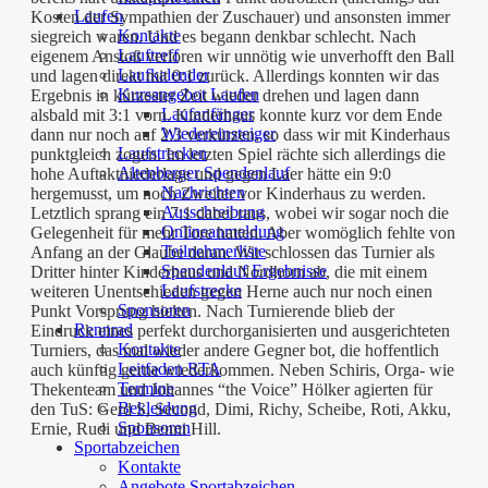
Laufen
Kosten der Sympathien der Zuschauer) und ansonsten immer
Kontakte
siegreich waren. Und es begann denkbar schlecht. Nach
Lauftreff
eigenem Anstoß verloren wir unnötig wie unverhofft den Ball
Laufkalender
und lagen direkt mit 0:1 zurück. Allerdings konnten wir das
Kursangebot Laufen
Ergebnis in kürzester Zeit wieder drehen und lagen dann
Laufanfänger
alsbald mit 3:1 vorn. Kinderhaus konnte kurz vor dem Ende
Wiedereinsteiger
dann nur noch auf 2:3 verkürzen, so dass wir mit Kinderhaus
Laufstrecken
punktgleich zogen. Im letzten Spiel rächte sich allerdings die
Altenberger Spendenlauf
hohe Auftaktniederlage und gegen Laer hätte ein 9:0
Nachrichten
hergemusst, um noch Zweiter vor Kinderhaus zu werden.
Ausschreibung
Letztlich sprang ein 7:1 dabei raus, wobei wir sogar noch die
Onlineanmeldung
Gelegenheit für mehr Tore hatten. Aber womöglich fehlte von
Teilnehmerliste
Anfang an der Glaube daran. Wir schlossen das Turnier als
Spendenlauf Ergebnisse
Dritter hinter Kinderhaus und Nordhorn ab, die mit einem
Laufstrecke
weiteren Unentschieden gegen Herne auch nur noch einen
Sponsoren
Punkt Vorsprung hielten. Nach Turnierende blieb der
Rennrad
Eindruck eines perfekt durchorganisierten und ausgerichteten
Kontakte
Turniers, das mal wieder andere Gegner bot, die hoffentlich
Leitfaden RTA
auch künftig gerne wiederkommen. Neben Schiris, Orga- wie
Termine
Thekenteam und Johannes “the Voice” Hölker agierten für
Bekleidung
den TuS: Gerd S, Second, Dimi, Richy, Scheibe, Roti, Akku,
Sponsoren
Ernie, Rudi und Benni Hill.
Sportabzeichen
Kontakte
Angebote Sportabzeichen