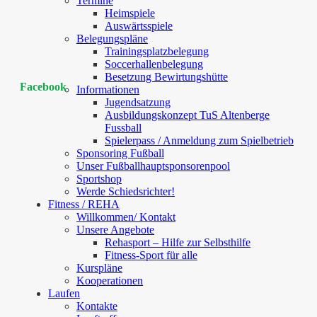
Termine
Heimspiele
Auswärtsspiele
Belegungspläne
Trainingsplatzbelegung
Soccerhallenbelegung
Besetzung Bewirtungshütte
Facebook
Informationen
Jugendsatzung
Ausbildungskonzept TuS Altenberge
Fussball
Spielerpass / Anmeldung zum Spielbetrieb
Sponsoring Fußball
Unser Fußballhauptsponsorenpool
Sportshop
Werde Schiedsrichter!
Fitness / REHA
Willkommen/ Kontakt
Unsere Angebote
Rehasport – Hilfe zur Selbsthilfe
Fitness-Sport für alle
Kurspläne
Kooperationen
Laufen
Kontakte