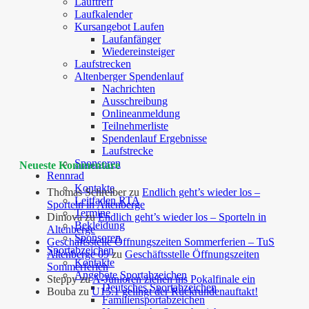
Lauftreff
Laufkalender
Kursangebot Laufen
Laufanfänger
Wiedereinsteiger
Laufstrecken
Altenberger Spendenlauf
Nachrichten
Ausschreibung
Onlineanmeldung
Teilnehmerliste
Spendenlauf Ergebnisse
Laufstrecke
Sponsoren
Neueste Kommentare
Rennrad
Kontakte
Thomas Schreiber
zu
Endlich geht’s wieder los –
Leitfaden RTA
Sporteln in Altenberge
Termine
Dimova
zu
Endlich geht’s wieder los – Sporteln in
Bekleidung
Altenberge
Sponsoren
Geschäftsstelle Öffnungszeiten Sommerferien – TuS
Sportabzeichen
Altenberge 09
zu
Geschäftsstelle Öffnungszeiten
Kontakte
Sommerferien
Angebote Sportabzeichen
Steppy
zu
A-Junioren ziehen ins Pokalfinale ein
Deutsches Sportabzeichen
Bouba
zu
U15.1 gelingt der Rückrundenauftakt!
Familiensportabzeichen