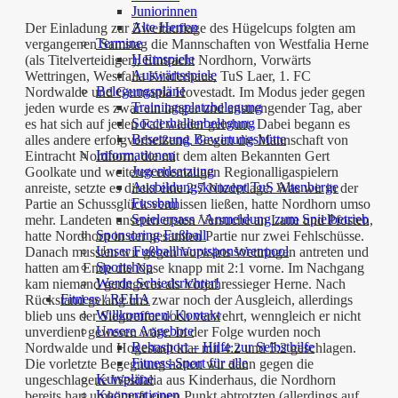
Juniorinnen
Alte Herren
Der Einladung zur Zweitauflage des Hügelcups folgten am
Termine
vergangenen Samstag die Mannschaften von Westfalia Herne
Heimspiele
(als Titelverteidiger), Eintracht Nordhorn, Vorwärts
Auswärtsspiele
Wettringen, Westfalia Kinderhaus, TuS Laer, 1. FC
Belegungspläne
Nordwalde und Germania Hovestadt. Im Modus jeder gegen
Trainingsplatzbelegung
jeden wurde es zwar ein langer und anstrengender Tag, aber
Soccerhallenbelegung
es hat sich auf jeden Fall wieder gelohnt. Dabei begann es
Besetzung Bewirtungshütte
alles andere erfolgverheißend. Gegen die Mannschaft von
Informationen
Eintracht Nordhorn, die mit dem alten Bekannten Gert
Jugendsatzung
Goolkate und weiteren ehemaligen Regionalligaspielern
Ausbildungskonzept TuS Altenberge
anreiste, setzte es direkt eine 2:7 Niederlage. Was wir in der
Fussball
Partie an Schussglück vermissen ließen, hatte Nordhorn umso
Spielerpass / Anmeldung zum Spielbetrieb
mehr. Landeten unseren ersten Versuche an Latte und Pfosten,
Sponsoring Fußball
hatte Nordhorn in der gesamten Partie nur zwei Fehlschüsse.
Unser Fußballhauptsponsorenpool
Danach mussten wir gegen Vorwärts Wettringen antreten und
Sportshop
hatten am Ende die Nase knapp mit 2:1 vorne. Im Nachgang
Werde Schiedsrichter!
kam niemand geringeres als Vorjahressieger Herne. Nach
Fitness / REHA
Rückstand gelang uns zwar noch der Ausgleich, allerdings
Willkommen/ Kontakt
blieb uns der Siegtreffer doch verwehrt, wenngleich er nicht
Unsere Angebote
unverdient gewesen wäre. In der Folge wurden noch
Rehasport – Hilfe zur Selbsthilfe
Nordwalde und Hogestadt klar mit 4:2 und 5:2 geschlagen.
Fitness-Sport für alle
Die vorletzte Begegnung hatten wir dann gegen die
Kurspläne
ungeschlagene Westfalia aus Kinderhaus, die Nordhorn
Kooperationen
bereits hart umkämpft einen Punkt abtrotzten (allerdings auf